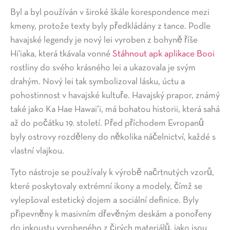
Byl a byl používán v široké škále korespondence mezi
kmeny, protože texty byly předkládány z tance. Podle
havajské legendy je nový lei vyroben z bohyně říše
Hi'iaka, která tkávala vonné
Stáhnout apk aplikace Booi
rostliny do svého krásného lei a ukazovala je svým
drahým. Nový lei tak symbolizoval lásku, úctu a
pohostinnost v havajské kultuře. Havajský prapor, známý
také jako Ka Hae Hawaiʻi, má bohatou historii, která sahá
až do počátku 19.
století. Před příchodem Evropanů
byly ostrovy rozděleny do několika náčelnictví, každé s
vlastní vlajkou.
Tyto nástroje se používaly k výrobě načrtnutých vzorů,
které poskytovaly extrémní ikony a modely, čímž se
vylepšoval estetický dojem a sociální definice. Byly
připevněny k masivním dřevěným deskám a ponořeny
do inkoustu vyrobeného z čirých materiálů, jako jsou