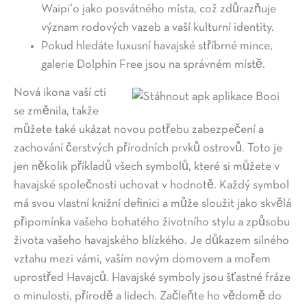
Waipiʻo jako posvátného místa, což zdůrazňuje
význam rodových vazeb a vaší kulturní identity.
Pokud hledáte luxusní havajské stříbrné mince,
galerie Dolphin Free jsou na správném místě.
Nová ikona vaší cti
se změnila, takže
můžete také ukázat novou potřebu zabezpečení a
zachování čerstvých přírodních prvků ostrovů. Toto je
jen několik příkladů všech symbolů, které si můžete v
havajské společnosti uchovat v hodnotě. Každý symbol
má svou vlastní knižní definici a může sloužit jako skvělá
připomínka vašeho bohatého životního stylu a způsobu
života vašeho havajského blízkého. Je důkazem silného
vztahu mezi vámi, vaším novým domovem a mořem
uprostřed Havajců. Havajské symboly jsou šťastné fráze
o minulosti, přírodě a lidech. Začleňte ho vědomě do