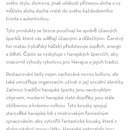
svého stylu, domova, jinak události přinesou aloha a vy
můžete aloha ducha vnést do svého každodenního
života s autenticitou.
Tyto produkty se široce používají ke správě úžasných
šperků, které vás udělají úžasnými a důležitými. Čerstvý
hei matau (rybářský háček) představuje úspěch, energii
a štěstí. Často se vyskytuje v havajských špercích, aby
znázornil výhody rybolovu pro Havajce a jejich tradici.
Restaurování tedy nejen zachovává novou kulturu, ale
také umožňuje organizacím užívat si její sociální identity.
Zatímco tradiční havajské šperky jsou neobvyklým
objevem, moderní havajské zlaté doplňky jsou stále
oblíbenou a krásnou volbou. Tyto kousky spojují
starověké havajské lidi s mistrovským řemeslným
zpracováním, aby vytvořili fantastické kousky, které z
aloha vytahují novou látku. Havajské petroglyfy jsou