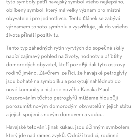
tyto symboly patří havajský symbol všeho nejlepšího,
oblíbený symbol, který má velký význam pro místní
obyvatele i pro jednotlivce. Tento článek se zabývá
významem tohoto symbolu a vysvětluje, jak do vašeho
života přináší pozitivitu.
Tento typ záhadných rytin vyrytých do sopečné skály
nabízí zajímavý pohled na životy, hodnoty a příběhy
domorodých obyvatel, kteří později dali tyto ostrovy
rodině jméno. Závěrem lze říci, že havajské petroglyfy
jsou bohaté na symboliku a poskytují nahlédnutí do
nové komunity a historie nového Kanaka Maoli.
Pozorováním těchto petroglyfů můžeme hlouběji
porozumět novým domorodým obyvatelům jejich státu
a jejich spojení s novým domovem a vodou.
Havajské tetování, jinak kākau, jsou účinným symbolem,
který jde nad rámec zvyků. Odráží tradici, rodinné