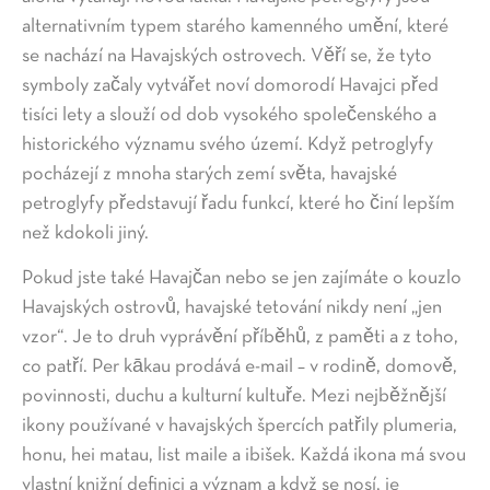
alternativním typem starého kamenného umění, které
se nachází na Havajských ostrovech. Věří se, že tyto
symboly začaly vytvářet noví domorodí Havajci před
tisíci lety a slouží od dob vysokého společenského a
historického významu svého území. Když petroglyfy
pocházejí z mnoha starých zemí světa, havajské
petroglyfy představují řadu funkcí, které ho činí lepším
než kdokoli jiný.
Pokud jste také Havajčan nebo se jen zajímáte o kouzlo
Havajských ostrovů, havajské tetování nikdy není „jen
vzor“. Je to druh vyprávění příběhů, z paměti a z toho,
co patří. Per kākau prodává e-mail – v rodině, domově,
povinnosti, duchu a kulturní kultuře. Mezi nejběžnější
ikony používané v havajských špercích patřily plumeria,
honu, hei matau, list maile a ibišek. Každá ikona má svou
vlastní knižní definici a význam a když se nosí, je