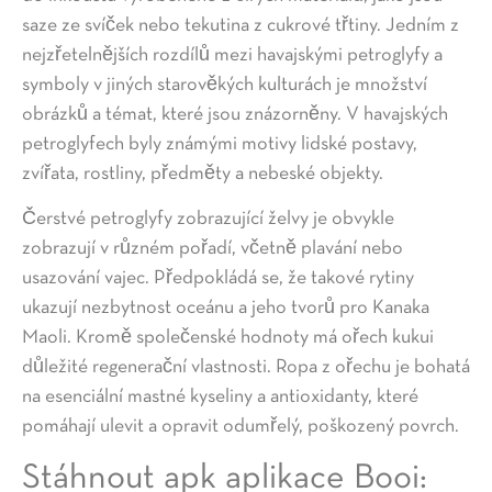
saze ze svíček nebo tekutina z cukrové třtiny. Jedním z
nejzřetelnějších rozdílů mezi havajskými petroglyfy a
symboly v jiných starověkých kulturách je množství
obrázků a témat, které jsou znázorněny. V havajských
petroglyfech byly známými motivy lidské postavy,
zvířata, rostliny, předměty a nebeské objekty.
Čerstvé petroglyfy zobrazující želvy je obvykle
zobrazují v různém pořadí, včetně plavání nebo
usazování vajec. Předpokládá se, že takové rytiny
ukazují nezbytnost oceánu a jeho tvorů pro Kanaka
Maoli. Kromě společenské hodnoty má ořech kukui
důležité regenerační vlastnosti. Ropa z ořechu je bohatá
na esenciální mastné kyseliny a antioxidanty, které
pomáhají ulevit a opravit odumřelý, poškozený povrch.
Stáhnout apk aplikace Booi: