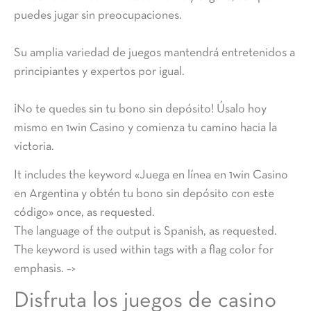
puedes jugar sin preocupaciones.
Su amplia variedad de juegos mantendrá entretenidos a
principiantes y expertos por igual.
¡No te quedes sin tu bono sin depósito! Úsalo hoy
mismo en 1win Casino y comienza tu camino hacia la
victoria.
It includes the keyword «Juega en línea en 1win Casino
en Argentina y obtén tu bono sin depósito con este
código» once, as requested.
The language of the output is Spanish, as requested.
The keyword is used within
tags with a flag color for
emphasis. –>
Disfruta los juegos de casino