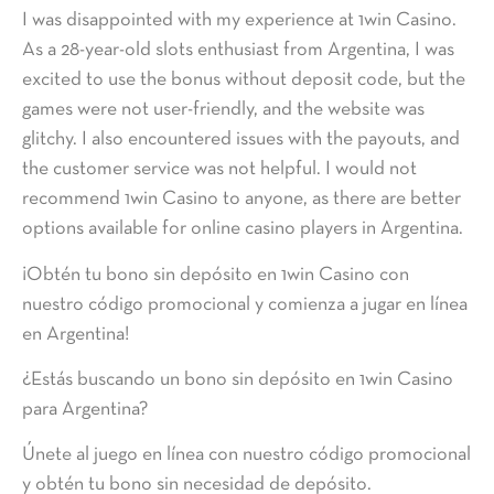
I was disappointed with my experience at 1win Casino.
As a 28-year-old slots enthusiast from Argentina, I was
excited to use the bonus without deposit code, but the
games were not user-friendly, and the website was
glitchy. I also encountered issues with the payouts, and
the customer service was not helpful. I would not
recommend 1win Casino to anyone, as there are better
options available for online casino players in Argentina.
¡Obtén tu bono sin depósito en 1win Casino con
nuestro código promocional y comienza a jugar en línea
en Argentina!
¿Estás buscando un bono sin depósito en 1win Casino
para Argentina?
Únete al juego en línea con nuestro código promocional
y obtén tu bono sin necesidad de depósito.