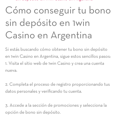
Cómo conseguir tu bono
sin depósito en 1win
Casino en Argentina
Si estás buscando cómo obtener tu bono sin depósito
en 1win Casino en Argentina, sigue estos sencillos pasos:
1. Visita el sitio web de 1win Casino y crea una cuenta
nueva.
2. Completa el proceso de registro proporcionando tus
datos personales y verificando tu cuenta.
3. Accede a la sección de promociones y selecciona la
opción de bono sin depósito.