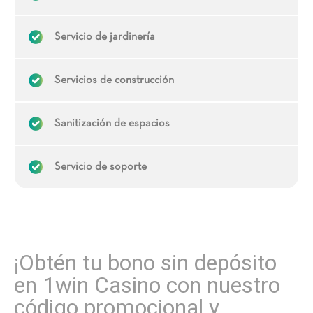
Servicio de jardinería
Servicios de construcción
Sanitización de espacios
Servicio de soporte
¡Obtén tu bono sin depósito
en 1win Casino con nuestro
código promocional y