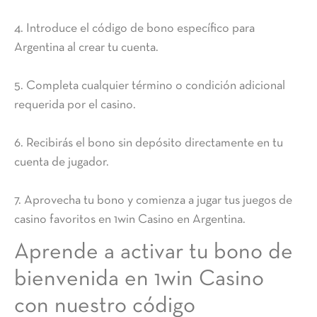
4. Introduce el código de bono específico para
Argentina al crear tu cuenta.
5. Completa cualquier término o condición adicional
requerida por el casino.
6. Recibirás el bono sin depósito directamente en tu
cuenta de jugador.
7. Aprovecha tu bono y comienza a jugar tus juegos de
casino favoritos en 1win Casino en Argentina.
Aprende a activar tu bono de
bienvenida en 1win Casino
con nuestro código