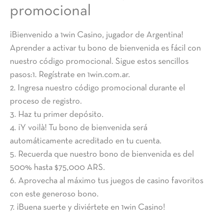
promocional
¡Bienvenido a 1win Casino, jugador de Argentina!
Aprender a activar tu bono de bienvenida es fácil con
nuestro código promocional. Sigue estos sencillos
pasos:1. Regístrate en 1win.com.ar.
2. Ingresa nuestro código promocional durante el
proceso de registro.
3. Haz tu primer depósito.
4. ¡Y voilà! Tu bono de bienvenida será
automáticamente acreditado en tu cuenta.
5. Recuerda que nuestro bono de bienvenida es del
500% hasta $75,000 ARS.
6. Aprovecha al máximo tus juegos de casino favoritos
con este generoso bono.
7. ¡Buena suerte y diviértete en 1win Casino!