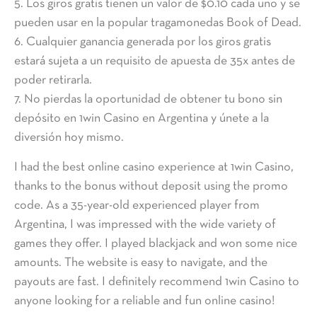
5. Los giros gratis tienen un valor de $0.10 cada uno y se
pueden usar en la popular tragamonedas Book of Dead.
6. Cualquier ganancia generada por los giros gratis
estará sujeta a un requisito de apuesta de 35x antes de
poder retirarla.
7. No pierdas la oportunidad de obtener tu bono sin
depósito en 1win Casino en Argentina y únete a la
diversión hoy mismo.
I had the best online casino experience at 1win Casino,
thanks to the bonus without deposit using the promo
code. As a 35-year-old experienced player from
Argentina, I was impressed with the wide variety of
games they offer. I played blackjack and won some nice
amounts. The website is easy to navigate, and the
payouts are fast. I definitely recommend 1win Casino to
anyone looking for a reliable and fun online casino!