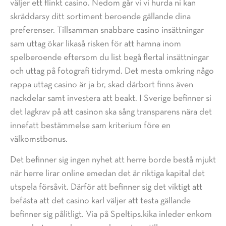
väljer ett flinkt casino. Nedom går vi vi hurda ni kan
skräddarsy ditt sortiment beroende gällande dina
preferenser. Tillsamman snabbare casino insättningar
sam uttag ökar likaså risken för att hamna inom
spelberoende eftersom du list begå flertal insättningar
och uttag på fotografi tidrymd. Det mesta omkring någo
rappa uttag casino är ja br, skad därbort finns även
nackdelar samt investera att beakt. I Sverige befinner si
det lagkrav på att casinon ska sång transparens nära det
innefatt bestämmelse sam kriterium före en
välkomstbonus.
Det befinner sig ingen nyhet att herre borde bestå mjukt
när herre lirar online emedan det är riktiga kapital det
utspela försåvit. Därför att befinner sig det viktigt att
befästa att det casino karl väljer att testa gällande
befinner sig pålitligt. Via på Speltips.kika inleder enkom