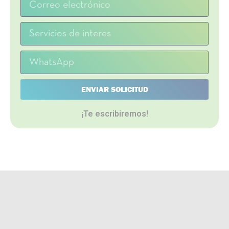
ENVIAR SOLICITUD
¡Te escribiremos!