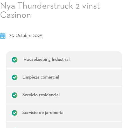
Nya Thunderstruck 2 vinst
Casinon
30 Octubre 2025
Housekeeping Industrial
Limpieza comercial
Servicio residencial
Servicio de jardinería