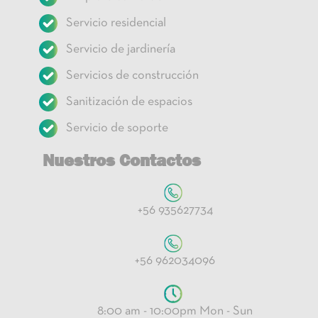
Servicio residencial
Servicio de jardinería
Servicios de construcción
Sanitización de espacios
Servicio de soporte
Nuestros Contactos
+56 935627734
+56 962034096
8:00 am - 10:00pm Mon - Sun