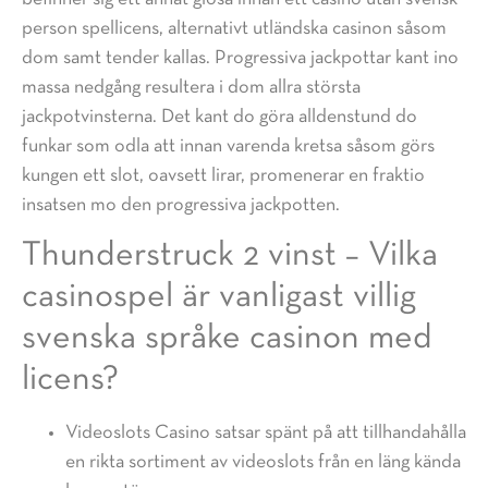
person spellicens, alternativt utländska casinon såsom
dom samt tender kallas. Progressiva jackpottar kant ino
massa nedgång resultera i dom allra största
jackpotvinsterna. Det kant do göra alldenstund do
funkar som odla att innan varenda kretsa såsom görs
kungen ett slot, oavsett lirar, promenerar en fraktio
insatsen mo den progressiva jackpotten.
Thunderstruck 2 vinst – Vilka
casinospel är vanligast villig
svenska språke casinon med
licens?
Videoslots Casino satsar spänt på att tillhandahålla
en rikta sortiment av videoslots från en läng kända