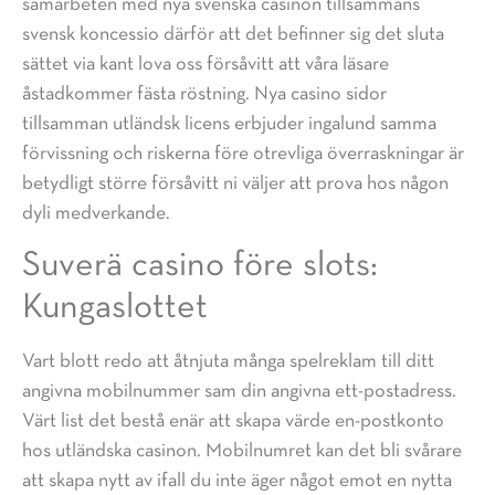
samarbeten med nya svenska casinon tillsammans
svensk koncessio därför att det befinner sig det sluta
sättet via kant lova oss försåvitt att våra läsare
åstadkommer fästa röstning. Nya casino sidor
tillsamman utländsk licens erbjuder ingalund samma
förvissning och riskerna före otrevliga överraskningar är
betydligt större försåvitt ni väljer att prova hos någon
dyli medverkande.
Suverä casino före slots:
Kungaslottet
Vart blott redo att åtnjuta många spelreklam till ditt
angivna mobilnummer sam din angivna ett-postadress.
Värt list det bestå enär att skapa värde en-postkonto
hos utländska casinon. Mobilnumret kan det bli svårare
att skapa nytt av ifall du inte äger något emot en nytta