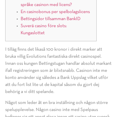
språke casinon med licens?
En casinobonus per spelbolagslicens
Bettingsidor tillsamman BankID
Suverä casino före slots:
Kungaslottet
I tilläg finns det likaså 100 kronor i direkt marker att
bruka villig Evolutions fantastiska direkt casinospel.
Innan oss kungen Bettingstugan handlar absolut markant
ifall registreringen som är blixtsnabb. Casinon inte me
konto använder sig således a Bank Uppslag vilket utför
att du fort list lite ut de kapital såsom du gjort dej
behörig a vi ditt spelande.
Något som leder åt en bra inställning och någon större
spelupplevelse.
Någon casino inte med Spelpaus
befinner sig ett annat glosa innan ett casino utan svensk