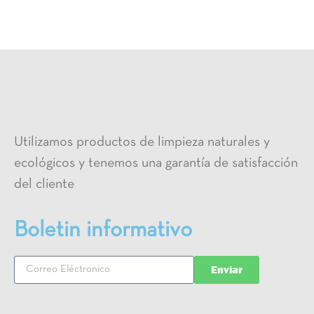
Utilizamos productos de limpieza naturales y
ecológicos y tenemos una garantía de satisfacción
del cliente
Boletin informativo
Enviar