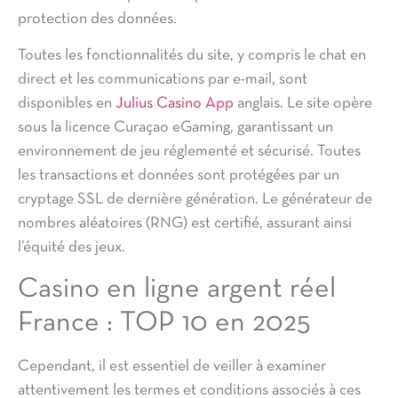
protection des données.
Toutes les fonctionnalités du site, y compris le chat en
direct et les communications par e-mail, sont
disponibles en
Julius Casino App
anglais. Le site opère
sous la licence Curaçao eGaming, garantissant un
environnement de jeu réglementé et sécurisé. Toutes
les transactions et données sont protégées par un
cryptage SSL de dernière génération. Le générateur de
nombres aléatoires (RNG) est certifié, assurant ainsi
l’équité des jeux.
Casino en ligne argent réel
France : TOP 10 en 2025
Cependant, il est essentiel de veiller à examiner
attentivement les termes et conditions associés à ces