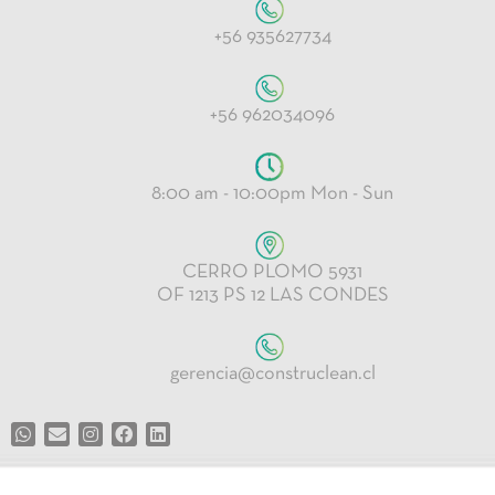
+56 935627734
+56 962034096
8:00 am - 10:00pm Mon - Sun
CERRO PLOMO 5931
OF 1213 PS 12 LAS CONDES
gerencia@construclean.cl