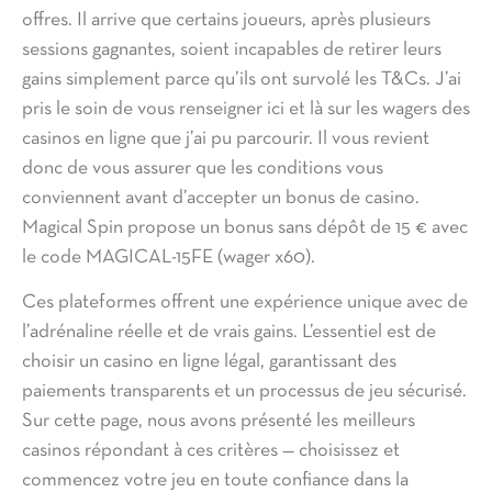
offres. Il arrive que certains joueurs, après plusieurs
sessions gagnantes, soient incapables de retirer leurs
gains simplement parce qu’ils ont survolé les T&Cs. J’ai
pris le soin de vous renseigner ici et là sur les wagers des
casinos en ligne que j’ai pu parcourir. Il vous revient
donc de vous assurer que les conditions vous
conviennent avant d’accepter un bonus de casino.
Magical Spin propose un bonus sans dépôt de 15 € avec
le code MAGICAL-15FE (wager x60).
Ces plateformes offrent une expérience unique avec de
l’adrénaline réelle et de vrais gains. L’essentiel est de
choisir un casino en ligne légal, garantissant des
paiements transparents et un processus de jeu sécurisé.
Sur cette page, nous avons présenté les meilleurs
casinos répondant à ces critères — choisissez et
commencez votre jeu en toute confiance dans la