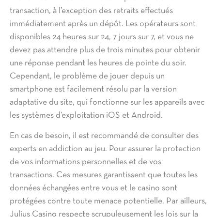
transaction, à l’exception des retraits effectués
immédiatement après un dépôt. Les opérateurs sont
disponibles 24 heures sur 24, 7 jours sur 7, et vous ne
devez pas attendre plus de trois minutes pour obtenir
une réponse pendant les heures de pointe du soir.
Cependant, le problème de jouer depuis un
smartphone est facilement résolu par la version
adaptative du site, qui fonctionne sur les appareils avec
les systèmes d’exploitation iOS et Android.
En cas de besoin, il est recommandé de consulter des
experts en addiction au jeu. Pour assurer la protection
de vos informations personnelles et de vos
transactions. Ces mesures garantissent que toutes les
données échangées entre vous et le casino sont
protégées contre toute menace potentielle. Par ailleurs,
Julius Casino respecte scrupuleusement les lois sur la