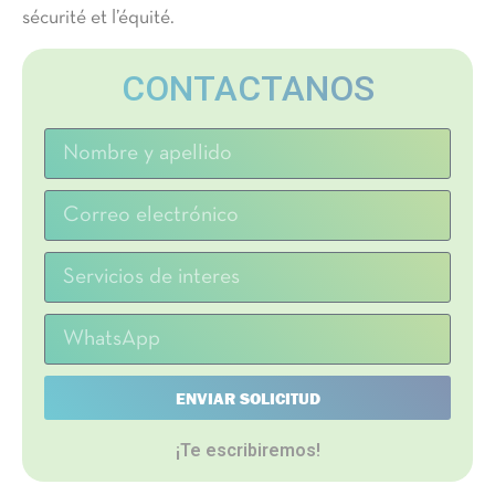
sécurité et l’équité.
CONTACTANOS
ENVIAR SOLICITUD
¡Te escribiremos!