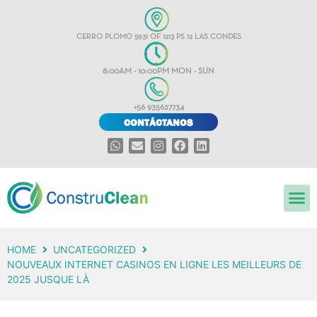
CERRO PLOMO 5931 OF 1213 PS 12 LAS CONDES
8:00AM - 10:00PM MON - SUN
+56 935627734
CONTÁCTANOS
HOME
UNCATEGORIZED
NOUVEAUX INTERNET CASINOS EN LIGNE LES MEILLEURS DE
2025 JUSQUE LÀ