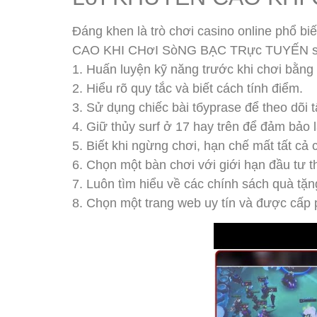
Đáng khen là trò chơi casino online phổ bi
CAO KHI CHơI SòNG BẠC TRực TUYẾN s
1. Huấn luyện kỹ năng trước khi chơi bằng
2. Hiểu rõ quy tắc và biết cách tính điểm.
3. Sử dụng chiếc bài tбурrase để theo dõi tấ
4. Giữ thủy surf ở 17 hay trên để đảm bảo l
5. Biết khi ngừng chơi, hạn chế mất tất cả 
6. Chọn một bàn chơi với giới hạn đầu tư 
7. Luôn tìm hiểu về các chính sách quà tặn
8. Chọn một trang web uy tín và được cấp 