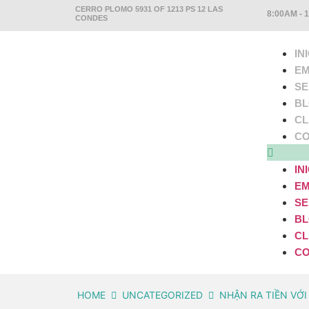
CERRO PLOMO 5931 OF 1213 PS 12 LAS
8:00AM - 
CONDES
IN
EM
SE
B
CL
CO
IN
EM
SE
B
CL
CO
HOME
UNCATEGORIZED
NHẬN RA TIỀN VỚI