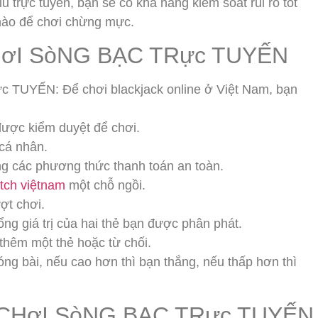
ỉu trực tuyến, bạn sẽ có khả năng kiểm soát rủi ro tốt
 nào để chơi chừng mực.
ơI SòNG BẠC TRực TUYẾN
YẾN: Để chơi blackjack online ở Việt Nam, bạn
được kiểm duyệt để chơi.
 cá nhân.
ng các phương thức thanh toán an toàn.
tch việtnam
một chỗ ngồi.
ượt chơi.
tổng giá trị của hai thẻ bạn được phân phát.
 thêm một thẻ hoặc từ chối.
óng bài, nếu cao hơn thì bạn thắng, nếu thấp hơn thì
 CHơI SòNG BẠC TRực TUYẾN