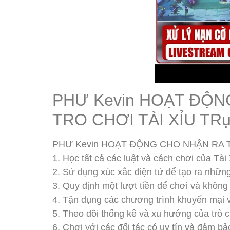
PHƯ Kevin HOẠT ĐỘN
TRO CHƠI TÀI XỈU TR
PHƯ Kevin HOẠT ĐỘNG CHO NHẬN RA T
1. Học tất cả các luật và cách chơi của Tài 
2. Sử dụng xúc xắc điện tử để tạo ra những
3. Quy định một lượt tiền để chơi và không
4. Tận dụng các chương trình khuyến mại v
5. Theo dõi thống kê và xu hướng của trò c
6. Chơi với các đối tác có uy tín và đảm bả