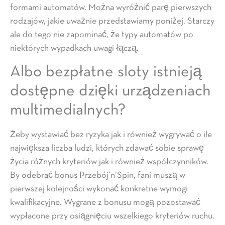
formami automatów. Można wyróżnić parę pierwszych
rodzajów, jakie uważnie przedstawiamy poniżej. Starczy
ale do tego nie zapominać, że typy automatów po
niektórych wypadkach uwagi łączą.
Albo bezpłatne sloty istnieją
dostępne dzięki urządzeniach
multimedialnych?
Żeby wystawiać bez ryzyka jak i również wygrywać o ile
największa liczba ludzi, których zdawać sobie sprawę
życia różnych kryteriów jak i również współczynników.
By odebrać bonus Przebój’n’Spin, fani muszą w
pierwszej kolejności wykonać konkretne wymogi
kwalifikacyjne. Wygrane z bonusu mogą pozostawać
wypłacone przy osiągnięciu wszelkiego kryteriów ruchu.