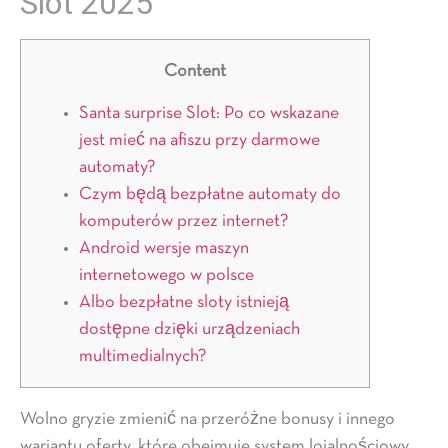
Slot 2025
Content
Santa surprise Slot: Po co wskazane
jest mieć na afiszu przy darmowe
automaty?
Czym będą bezpłatne automaty do
komputerów przez internet?
Android wersje maszyn
internetowego w polsce
Albo bezpłatne sloty istnieją
dostępne dzięki urządzeniach
multimedialnych?
Wolno gryzie zmienić na przeróżne bonusy i innego
wariantu oferty, które obejmuje system lojalnościowy