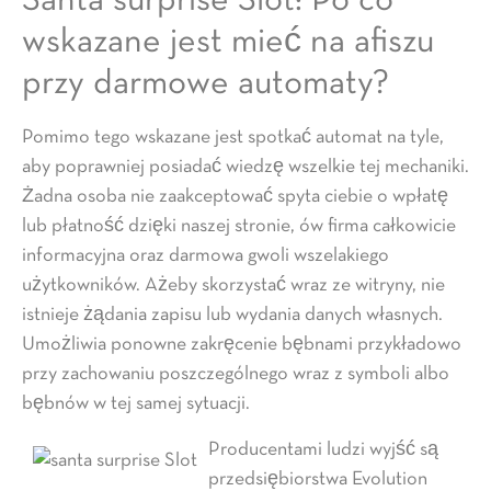
Santa surprise Slot: Po co
wskazane jest mieć na afiszu
przy darmowe automaty?
Pomimo tego wskazane jest spotkać automat na tyle,
aby poprawniej posiadać wiedzę wszelkie tej mechaniki.
Żadna osoba nie zaakceptować spyta ciebie o wpłatę
lub płatność dzięki naszej stronie, ów firma całkowicie
informacyjna oraz darmowa gwoli wszelakiego
użytkowników. Ażeby skorzystać wraz ze witryny, nie
istnieje żądania zapisu lub wydania danych własnych.
Umożliwia ponowne zakręcenie bębnami przykładowo
przy zachowaniu poszczególnego wraz z symboli albo
bębnów w tej samej sytuacji.
Producentami ludzi wyjść są
przedsiębiorstwa Evolution