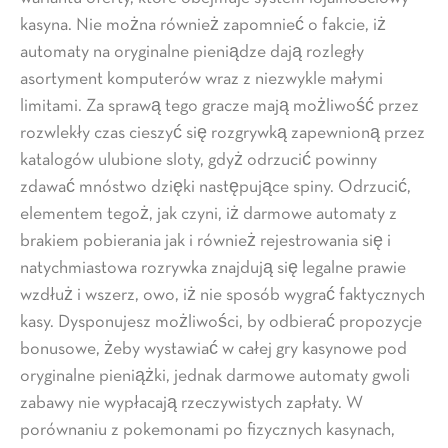
kasyna. Nie można również zapomnieć o fakcie, iż
automaty na oryginalne pieniądze dają rozległy
asortyment komputerów wraz z niezwykle małymi
limitami. Za sprawą tego gracze mają możliwość przez
rozwlekły czas cieszyć się rozgrywką zapewnioną przez
katalogów ulubione sloty, gdyż odrzucić powinny
zdawać mnóstwo dzięki następujące spiny.
Odrzucić,
elementem tegoż, jak czyni, iż darmowe automaty z
brakiem pobierania jak i również rejestrowania się i
natychmiastowa rozrywka znajdują się legalne prawie
wzdłuż i wszerz, owo, iż nie sposób wygrać faktycznych
kasy. Dysponujesz możliwości, by odbierać propozycje
bonusowe, żeby wystawiać w całej gry kasynowe pod
oryginalne pieniążki, jednak darmowe automaty gwoli
zabawy nie wypłacają rzeczywistych zapłaty. W
porównaniu z pokemonami po fizycznych kasynach,