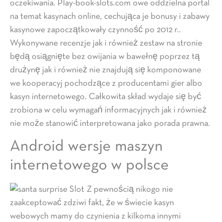
oczekiwania. Play-book-slots.com owe oddzielna portal
na temat kasynach online, cechująca je bonusy i zabawy
kasynowe zapoczątkowały czynność po 2012 r..
Wykonywane recenzje jak i również zestaw na stronie
będą osiągnięte bez owijania w bawełnę poprzez tą
drużynę jak i również nie znajdują się komponowane
we kooperacyj pochodzące z producentami gier albo
kasyn internetowego. Całkowita skład wydaje się być
zrobiona w celu wymagań informacyjnych jak i również
nie może stanowić interpretowana jako porada prawna.
Android wersje maszyn
internetowego w polsce
Z pewnością nikogo nie
zaakceptować zdziwi fakt, że w świecie kasyn
webowych mamy do czynienia z kilkoma innymi