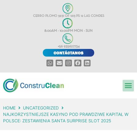
CERRO PLOMO 5931 OF 1213 PS 12 LAS CONDES
8:00AM - 10:00PM MON - SUN
+56 935627734
CONTÁCTANOS
HOME
UNCATEGORIZED
NAJKORZYSTNIEJSZE KASYNO POD PRAWDZIWE KAPITAŁ W
POLSCE: ZESTAWIENIA SANTA SURPRISE SLOT 2025