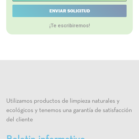
ENVIAR SOLICITUD
¡Te escribiremos!
Utilizamos productos de limpieza naturales y
ecológicos y tenemos una garantía de satisfacción
del cliente