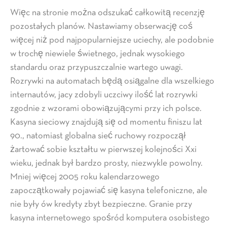
Więc na stronie można odszukać całkowitą recenzję
pozostałych planów. Nastawiamy obserwację coś
więcej niż pod najpopularniejsze uciechy, ale podobnie
w trochę niewiele świetnego, jednak wysokiego
standardu oraz przypuszczalnie wartego uwagi.
Rozrywki na automatach będą osiągalne dla wszelkiego
internautów, jacy zdobyli uczciwy ilość lat rozrywki
zgodnie z wzorami obowiązującymi przy ich polsce.
Kasyna sieciowy znajdują się od momentu finiszu lat
90., natomiast globalna sieć ruchowy rozpoczął
żartować sobie kształtu w pierwszej kolejności Xxi
wieku, jednak był bardzo prosty, niezwykle powolny.
Mniej więcej 2005 roku kalendarzowego
zapoczątkowały pojawiać się kasyna telefoniczne, ale
nie były ów kredyty zbyt bezpieczne. Granie przy
kasyna internetowego spośród komputera osobistego