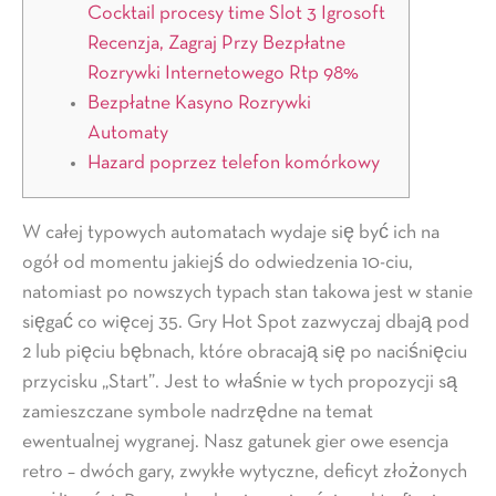
Cocktail procesy time Slot 3 Igrosoft
Recenzja, Zagraj Przy Bezpłatne
Rozrywki Internetowego Rtp 98%
Bezpłatne Kasyno Rozrywki
Automaty
Hazard poprzez telefon komórkowy
W całej typowych automatach wydaje się być ich na
ogół od momentu jakiejś do odwiedzenia 10-ciu,
natomiast po nowszych typach stan takowa jest w stanie
sięgać co więcej 35. Gry Hot Spot zazwyczaj dbają pod
2 lub pięciu bębnach, które obracają się po naciśnięciu
przycisku „Start”. Jest to właśnie w tych propozycji są
zamieszczane symbole nadrzędne na temat
ewentualnej wygranej. Nasz gatunek gier owe esencja
retro – dwóch gary, zwykłe wytyczne, deficyt złożonych