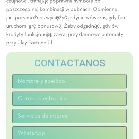
czujności, trafiając poprawne symbole po
poszczególnej kombinacji w bębnach. Odmienne
jackpoty można zwyciężyć jedynie wówczas, gdy fan
uruchomi grę bonusową. Żeby odgadnąć, gdy ów
kredyty funkcjonują, zagraj przy darmowe automaty
przy Play Fortune Pl.
CONTACTANOS