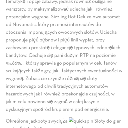
tematykę i opcje zabawy, jednak również osiągalne
warsztaty, by maksymalizować uciecha jak i również
potencjalne wygrane. Sizzling Hot Deluxe owe automat
od Novomatic, który przenosi internautów do
otoczenia imponujących owocowych slotów. Uciecha
proponuje pięć bębnów i pięć linii wypłat, przy
zachowaniu prostotę i elegancję typowych jednorękich
bandytów. Cechuje się pani dużym RTP na poziomie
95,66%, , którzy sprawia go popularnym w celu fanów
szukających także gry, jak i faktycznych ewentualności w
wygraną. Zobaczcie czymże różnią się sloty
internetowego od chwili tradycyjnych automatów
hazardowych jak i również przekonajcie czujności, w
jakim celu powinno się zagrać w całej kasynie
dyskusyjnym spośród krupierem pod energicznie.
Określone jackpoty zwycięża