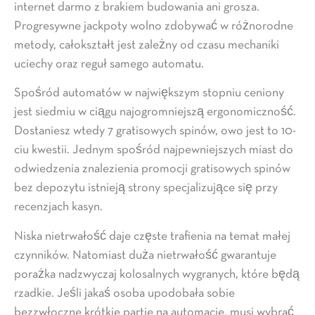
internet darmo z brakiem budowania ani grosza.
Progresywne jackpoty wolno zdobywać w różnorodne
metody, całokształt jest zależny od czasu mechaniki
uciechy oraz reguł samego automatu.
Spośród automatów w największym stopniu ceniony
jest siedmiu w ciągu najogromniejszą ergonomiczność.
Dostaniesz wtedy 7 gratisowych spinów, owo jest to 10-
ciu kwestii. Jednym spośród najpewniejszych miast do
odwiedzenia znalezienia promocji gratisowych spinów
bez depozytu istnieją strony specjalizujące się przy
recenzjach kasyn.
Niska nietrwałość daje częste trafienia na temat małej
czynników. Natomiast duża nietrwałość gwarantuje
porażka nadzwyczaj kolosalnych wygranych, które będą
rzadkie. Jeśli jakaś osoba upodobała sobie
bezzwłoczne krótkie partie na automacie, musi wybrać