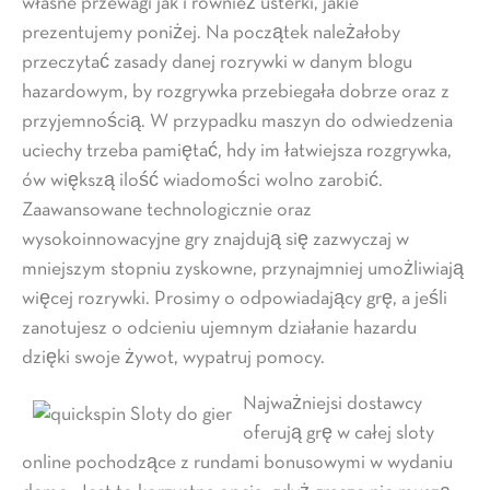
własne przewagi jak i również usterki, jakie
prezentujemy poniżej. Na początek należałoby
przeczytać zasady danej rozrywki w danym blogu
hazardowym, by rozgrywka przebiegała dobrze oraz z
przyjemnością. W przypadku maszyn do odwiedzenia
uciechy trzeba pamiętać, hdy im łatwiejsza rozgrywka,
ów większą ilość wiadomości wolno zarobić.
Zaawansowane technologicznie oraz
wysokoinnowacyjne gry znajdują się zazwyczaj w
mniejszym stopniu zyskowne, przynajmniej umożliwiają
więcej rozrywki. Prosimy o odpowiadający grę, a jeśli
zanotujesz o odcieniu ujemnym działanie hazardu
dzięki swoje żywot, wypatruj pomocy.
Najważniejsi dostawcy
oferują grę w całej sloty
online pochodzące z rundami bonusowymi w wydaniu