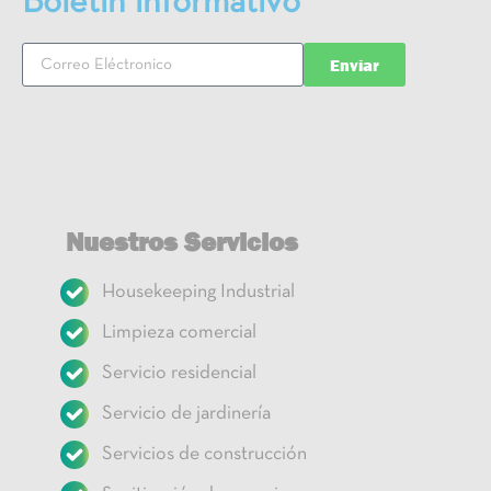
Boletin informativo
Enviar
Nuestros Servicios
Housekeeping Industrial
Limpieza comercial
Servicio residencial
Servicio de jardinería
Servicios de construcción