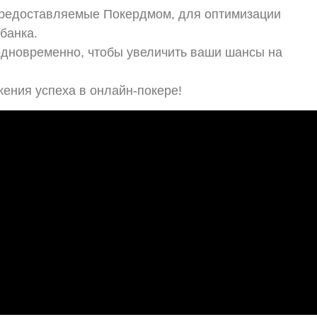
 предоставляемые Покердмом, для оптимизации
банка.
 одновременно, чтобы увеличить ваши шансы на
ения успеха в онлайн-покере!