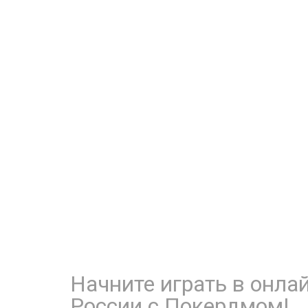
Начните играть в онла
России с Покердмом!