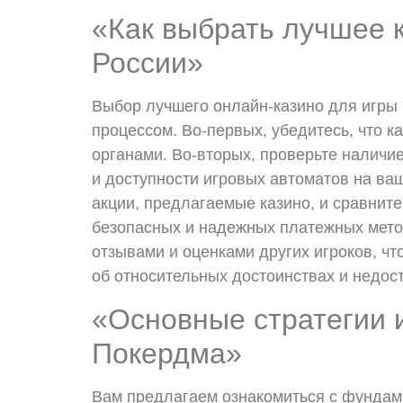
«Как выбрать лучшее к
России»
Выбор лучшего онлайн-казино для игры 
процессом. Во-первых, убедитесь, что 
органами. Во-вторых, проверьте наличи
и доступности игровых автоматов на ваш
акции, предлагаемые казино, и сравните
безопасных и надежных платежных метод
отзывами и оценками других игроков, ч
об относительных достоинствах и недос
«Основные стратегии 
Покердма»
Вам предлагаем ознакомиться с фундам