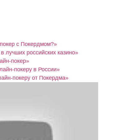
-покер с Покердмом?»
в лучших российских казино»
лайн-покер»
лайн-покеру в России»
лайн-покеру от Покердма»