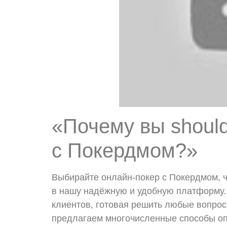
«Почему вы should
с Покердмом?»
Выбирайте онлайн-покер с Покердмом, ч
в нашу надёжную и удобную платформу. 
клиентов, готовая решить любые вопрос
предлагаем многочисленные способы опл