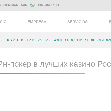
+56 935627734
10:00PM MON - SUN
ICIO
EMPRESA
SERVICIOS
 В ОНЛАЙН-ПОКЕР В ЛУЧШИХ КАЗИНО РОССИИ С ПОКЕРДМОМ!
йн-покер в лучших казино Ро