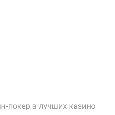
йн-покер в лучших казино