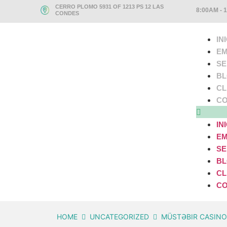
CERRO PLOMO 5931 OF 1213 PS 12 LAS
8:00AM - 
CONDES
IN
EM
SE
B
CL
CO
IN
EM
SE
B
CL
CO
HOME
UNCATEGORIZED
MÜSTƏBIR CASINO