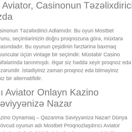
Aviator, Casinonun Təzəlixdiric
zda
inonun Təzəlixdirici Adlamıdır. Bu oyun Mostbet
nu, seçimlərinizin doğru proqnozuna görə, müxtarə
rasındadır. Bu oyunun çeşidinin fərzlərinə baxmaq
uncular üçün vintage bir seçimdir. Müstəbir Casino
hifələrində tanınmışdı. Əgər siz həddə xeyir proqnoz edə
əruridir. İstədiyiniz zaman proqnoz edə bilməyiniz
 bir alternatifidir.
ı Aviator Onlayn Kazino
viyyənizə Nazar
 Kazino Oynamaq – Qazanma Səviyyənizə Nazar! Dünya
mövcud oyunun adı Mostbet Proqnozlaşdırıcı Aviator