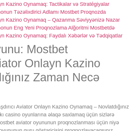
yn Kazino Oynamaq: Tactikalar və Stratégiyalar
nonun Təzəlixdirici Adlamı Mostbet Proqnozda
layn Kazino Oynamaq – Qazanma Səviyyənizə Nazar
inonun Eng Yeni Proqnozlama Alğoritmi Mostbetdə
ayn Kazino Oynamaq: Faydalı Xəbərlər və Tədqiqatlar
yunu: Mostbet
iator Onlayn Kazino
ığınız Zaman Necə
şdırıcı Aviator Onlayn Kazino Oynamaq – Novlatdığınız
 casino oyunlarına əlaqə saxlamaq üçün sizlərə
. Mostbet aviator oyununun proqnozlanması üçün niyə
r oyununun quru göstəricisini proqnozlayacaqsınız.