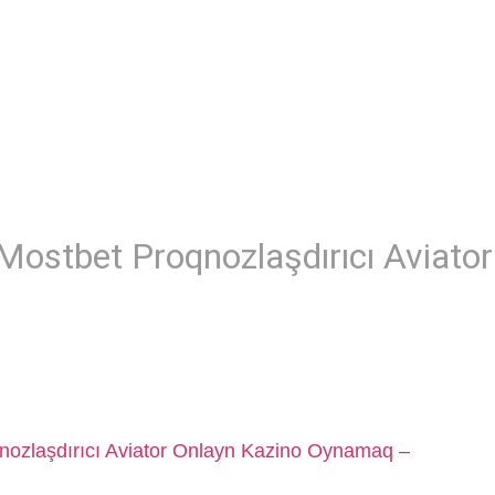
ostbet Proqnozlaşdırıcı Aviator
nozlaşdırıcı Aviator Onlayn Kazino Oynamaq –