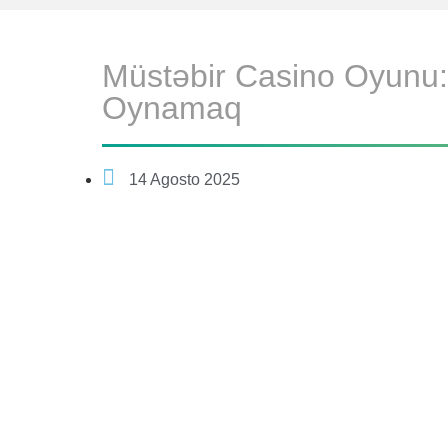
Müstəbir Casino Oyunu: 
Oynamaq
14 Agosto 2025