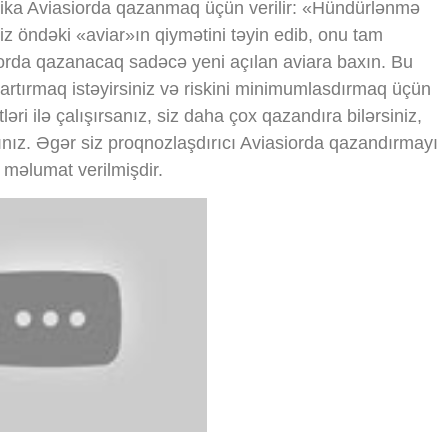
aktika Aviasiorda qazanmaq üçün verilir: «Hündürlənmə
siz öndəki «aviar»ın qiymətini təyin edib, onu tam
orda qazanacaq sadəcə yeni açılan aviara baxın. Bu
ızı artırmaq istəyirsiniz və riskini minimumlasdırmaq üçün
əri ilə çalışırsanız, siz daha çox qazandıra bilərsiniz,
ınız. Əgər siz proqnozlaşdırıcı Aviasiorda qazandırmayı
 məlumat verilmişdir.