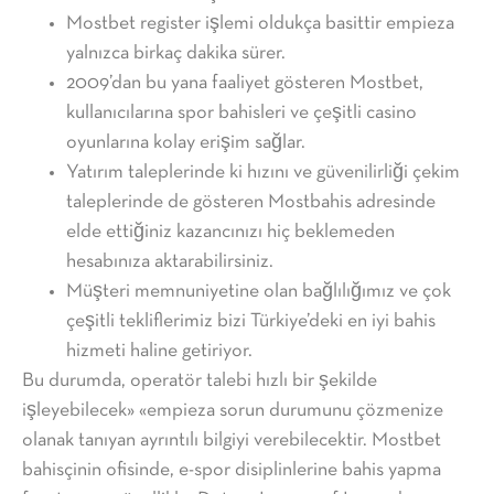
Mostbet register işlemi oldukça basittir empieza
yalnızca birkaç dakika sürer.
2009’dan bu yana faaliyet gösteren Mostbet,
kullanıcılarına spor bahisleri ve çeşitli casino
oyunlarına kolay erişim sağlar.
Yatırım taleplerinde ki hızını ve güvenilirliği çekim
taleplerinde de gösteren Mostbahis adresinde
elde ettiğiniz kazancınızı hiç beklemeden
hesabınıza aktarabilirsiniz.
Müşteri memnuniyetine olan bağlılığımız ve çok
çeşitli tekliflerimiz bizi Türkiye’deki en iyi bahis
hizmeti haline getiriyor.
Bu durumda, operatör talebi hızlı bir şekilde
işleyebilecek» «empieza sorun durumunu çözmenize
olanak tanıyan ayrıntılı bilgiyi verebilecektir. Mostbet
bahisçinin ofisinde, e-spor disiplinlerine bahis yapma