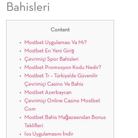
Bahisleri
Content
Mostbet Uygulaması Va Mı?
Mostbet En Yeni Giriş
Çevrimiçi Spor Bahisleri
Mostbet Promosyon Kodu Nedir?
Mostbet Tr – Türkiye’de Güvenilir
Çevrimiçi Casino Ve Bahis
Mostbet Azerbaycan​
Çevrimiçi Online Casino Mostbet
Com
Mostbet Bahis Mağazasından Bonus
Teklifleri
Ios Uygulamasını İndir