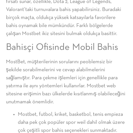
fırsatı sunar, özellikle, Dota 2, League of Legends,
Valorant’taki turnuvalara bahis yapabilirsiniz. Buradaki
birçok maçta, oldukça yüksek katsayılarla favorilere
bahis oynamak bile mümkündür. Farklı bölgelerde
çalışan Mostbet ikiz sitesini bulmak oldukça basittir.
Bahisçi Ofisinde Mobil Bahis
MostBet, müşterilerinin sorularını peoblemsiz bir
şekilde sorabilmelerini ve cevap alabilmelerini
sağlamıştır. Para çekme işlemleri için genellikle para
yatırma ile aynı yöntemleri kullanırlar. Mostbet web
sitesine erişimin bazı ülkelerde kısıtlanmış olabileceğini
unutmamak önemlidir.
Mostbet, futbol, kriket, basketbol, tenis empieza
daha pek çok popüler spor weil dahil olmak üzere
çok çeşitli spor bahis seçenekleri sunmaktadır.