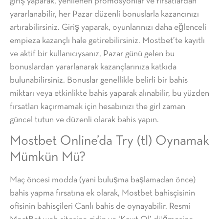
giriş yaparak, yenilenen promosyonlar ve fırsatlardan
yararlanabilir, her Pazar düzenli bonuslarla kazancınızı
artırabilirsiniz. Giriş yaparak, oyunlarınızı daha eğlenceli
empieza kazançlı hale getirebilirsiniz. Mostbet’te kayıtlı
ve aktif bir kullanıcıysanız, Pazar günü gelen bu
bonuslardan yararlanarak kazançlarınıza katkıda
bulunabilirsiniz. Bonuslar genellikle belirli bir bahis
miktarı veya etkinlikte bahis yaparak alınabilir, bu yüzden
fırsatları kaçırmamak için hesabınızı the girl zaman
güncel tutun ve düzenli olarak bahis yapın.
Mostbet Online’da Try (tl) Oynamak
Mümkün Mü?
Maç öncesi modda (yani buluşma başlamadan önce)
bahis yapma fırsatına ek olarak, Mostbet bahisçisinin
ofisinin bahisçileri Canlı bahis de oynayabilir. Resmi