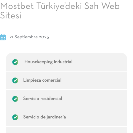
Mostbet Türkiye’deki Sah Web
Sitesi
21 Septiembre 2025
Housekeeping Industrial
Limpieza comercial
Servicio residencial
Servicio de jardinería