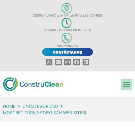
CERRO PLOMO 5931 OF 1213 PS 12 LAS CONDES
8:00AM - 10:00PM MON - SUN
+56 935627734
CONTÁCTANOS
HOME
UNCATEGORIZED
MOSTBET TÜRKIYE’DEKI SAH WEB SITESI