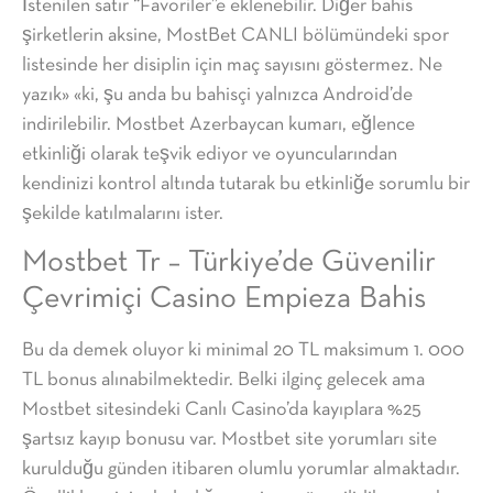
İstenilen satır “Favoriler”e eklenebilir. Diğer bahis
şirketlerin aksine, MostBet CANLI bölümündeki spor
listesinde her disiplin için maç sayısını göstermez. Ne
yazık» «ki, şu anda bu bahisçi yalnızca Android’de
indirilebilir. Mostbet Azerbaycan kumarı, eğlence
etkinliği olarak teşvik ediyor ve oyuncularından
kendinizi kontrol altında tutarak bu etkinliğe sorumlu bir
şekilde katılmalarını ister.
Mostbet Tr – Türkiye’de Güvenilir
Çevrimiçi Casino Empieza Bahis
Bu da demek oluyor ki minimal 20 TL maksimum 1. 000
TL bonus alınabilmektedir. Belki ilginç gelecek ama
Mostbet sitesindeki Canlı Casino’da kayıplara %25
şartsız kayıp bonusu var. Mostbet site yorumları site
kurulduğu günden itibaren olumlu yorumlar almaktadır.