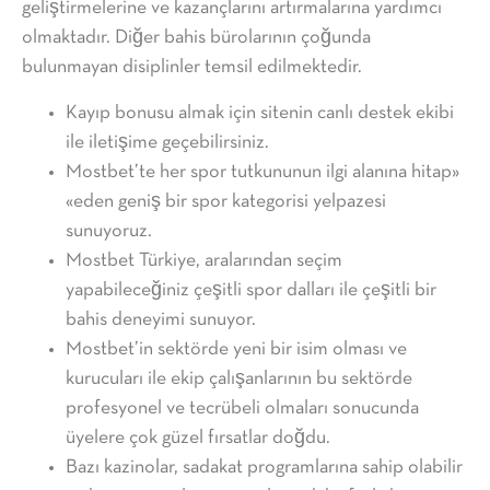
geliştirmelerine ve kazançlarını artırmalarına yardımcı
olmaktadır. Diğer bahis bürolarının çoğunda
bulunmayan disiplinler temsil edilmektedir.
Kayıp bonusu almak için sitenin canlı destek ekibi
ile iletişime geçebilirsiniz.
Mostbet’te her spor tutkununun ilgi alanına hitap»
«eden geniş bir spor kategorisi yelpazesi
sunuyoruz.
Mostbet Türkiye, aralarından seçim
yapabileceğiniz çeşitli spor dalları ile çeşitli bir
bahis deneyimi sunuyor.
Mostbet’in sektörde yeni bir isim olması ve
kurucuları ile ekip çalışanlarının bu sektörde
profesyonel ve tecrübeli olmaları sonucunda
üyelere çok güzel fırsatlar doğdu.
Bazı kazinolar, sadakat programlarına sahip olabilir