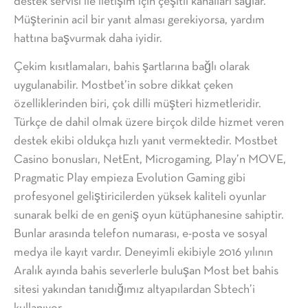
destek servisi ile iletişim için çeşitli kanalları sağlar.
Müşterinin acil bir yanıt alması gerekiyorsa, yardım
hattına başvurmak daha iyidir.
Çekim kısıtlamaları, bahis şartlarına bağlı olarak
uygulanabilir. Mostbet’in sobre dikkat çeken
özelliklerinden biri, çok dilli müşteri hizmetleridir.
Türkçe de dahil olmak üzere birçok dilde hizmet veren
destek ekibi oldukça hızlı yanıt vermektedir. Mostbet
Casino bonusları, NetEnt, Microgaming, Play’n MOVE,
Pragmatic Play empieza Evolution Gaming gibi
profesyonel geliştiricilerden yüksek kaliteli oyunlar
sunarak belki de en geniş oyun kütüphanesine sahiptir.
Bunlar arasında telefon numarası, e-posta ve sosyal
medya ile kayıt vardır. Deneyimli ekibiyle 2016 yılının
Aralık ayında bahis severlerle buluşan Most bet bahis
sitesi yakından tanıdığımız altyapılardan Sbtech’i