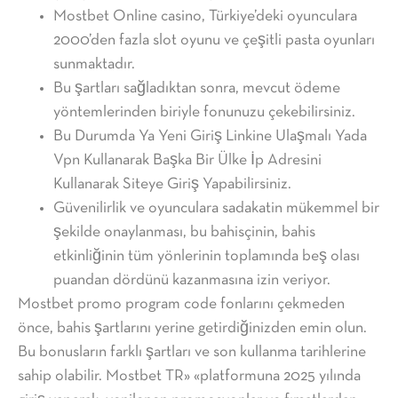
Mostbet Online casino, Türkiye’deki oyunculara
2000’den fazla slot oyunu ve çeşitli pasta oyunları
sunmaktadır.
Bu şartları sağladıktan sonra, mevcut ödeme
yöntemlerinden biriyle fonunuzu çekebilirsiniz.
Bu Durumda Ya Yeni Giriş Linkine Ulaşmalı Yada
Vpn Kullanarak Başka Bir Ülke İp Adresini
Kullanarak Siteye Giriş Yapabilirsiniz.
Güvenilirlik ve oyunculara sadakatin mükemmel bir
şekilde onaylanması, bu bahisçinin, bahis
etkinliğinin tüm yönlerinin toplamında beş olası
puandan dördünü kazanmasına izin veriyor.
Mostbet promo program code fonlarını çekmeden
önce, bahis şartlarını yerine getirdiğinizden emin olun.
Bu bonusların farklı şartları ve son kullanma tarihlerine
sahip olabilir. Mostbet TR» «platformuna 2025 yılında