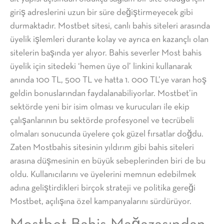
giriş adreslerini uzun bir süre değiştirmeyecek gibi
durmaktadır. Mostbet sitesi, canlı bahis siteleri arasında
üyelik işlemleri durante kolay ve ayrıca en kazançlı olan
sitelerin başında yer alıyor. Bahis severler Most bahis
üyelik için sitedeki ‘hemen üye ol’ linkini kullanarak
anında 100 TL, 500 TL ve hatta 1. 000 TL’ye varan hoş
geldin bonuslarından faydalanabiliyorlar. Mostbet’in
sektörde yeni bir isim olması ve kurucuları ile ekip
çalışanlarının bu sektörde profesyonel ve tecrübeli
olmaları sonucunda üyelere çok güzel fırsatlar doğdu.
Zaten Mostbahis sitesinin yıldırım gibi bahis siteleri
arasına düşmesinin en büyük sebeplerinden biri de bu
oldu. Kullanıcılarını ve üyelerini memnun edebilmek
adına geliştirdikleri birçok strateji ve politika gereği
Mostbet, açılışına özel kampanyalarını sürdürüyor.