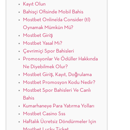
Kayıt Olun
Bahisçi Ofisinde Mobil Bahis
Mostbet Online’da Consider (tl)
Oynamak Mümkün Mü?
Mostbet Giriş
Mostbet Yasal Mı?
Çevrimiçi Spor Bahisleri
Promosyonlar Ve Ödüller Hakkında
Ne Diyebilmek Olur?
Mostbet Giriş, Kayıt, Doğrulama
Mostbet Promosyon Kodu Nedir?
Mostbet Spor Bahisleri Ve Canlı
Bahis
Kumarhaneye Para Yatırma Yolları
Mostbet Casino Sss
Haftalık Ücretsiz Döndürmeler Için
Mostbet Lucky Ticket