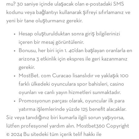
mu? 30 saniye içinde ulaşacak olan e-postadaki SMS
kodunu veya bağlantıyı kullanarak şifreyi sıfırlamanız ve
yeni bir tane oluşturmanız gerekir.
Hesap oluşturulduktan sonra giriş bilgilerinizi
içeren bir mesaj görüntülenir.
Bonusu, her biri için 1. 40’dan başlayan oranlarla en
arizona 3 etkinlik için ekspres ile geri kazanmanız
gerekir.
MostBet. com Curacao lisanslıdır ve yaklaşık 100
farklı ülkedeki oyunculara spor bahisleri, casino
oyunları ve canlı yayın hizmetleri sunmaktadır.
Promosyonun parçası olarak, oyuncular ilk para
yatırma işlemlerinde yüzde 125 benefit alacaklar.
Siz veya tanıdığınız biri kumarla ilgili sorun yaşıyorsa,
lütfen profesyonel yardım alın. Mostbet360 Copyright
© 2024 Bu sitedeki tüm içerik telif hakkı ile