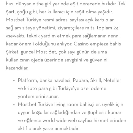
hızı, dünyanın the girl yerinde eşit derecede hızlıdır. Tek
şart, çoğu gibi, her kullanıcı için reşit olma yaşıdır.
Mostbet Türkiye resmi adresi sayfası açık kartı olan
sağlam siteye yönetimi, ziyaretçilere mitsi toplam 24″
«sewaktu teknik yardım etmek para sağlamanın nenni
kadar önemli olduğunu anlıyor. Casino empieza bahis
şirketi güncel Most Bet, çok sayı günün de uma
kullanıcının ojeda üzerinde sevgisini ve güvenini
kazandılar.
Platform, banka havalesi, Papara, Skrill, Neteller
ve kripto para gibi Türkiye’ye özel ödeme
yöntemlerini sunar.
Mostbet Türkiye living room bahisçiler, üyelik için
uygun koşullar sağladığından ve şüphesiz kumar
ve eğlence world wide web sayfası hizmetlerinden
aktif olarak yararlanmaktadır.