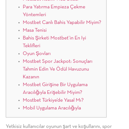
Para Yatırma Empieza Çekme
Yöntemleri
Mostbet Canlı Bahis Yapabilir Miyim?
Masa Tenisi
Bahis Şirketi Mostbet’in En Iyi
Teklifleri
Oyun Şovları
Mostbet Spor Jackpot: Sonuçları
Tahmin Edin Ve Ödül Havuzunu
Kazanın
Mostbet Girişine Bir Uygulama
Aracılığıyla Erişebilir Miyim?
Mostbet Türkiye’de Yasal Mı?
Mobil Uygulama Aracılığıyla
Yetkisiz kullanıcılar oyunun şart ve koşullarını, spor