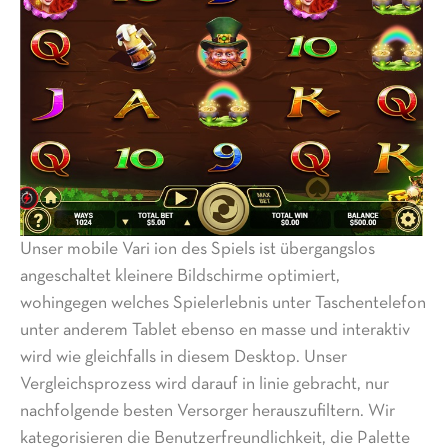
Unser mobile Vari ion des Spiels ist übergangslos
angeschaltet kleinere Bildschirme optimiert,
wohingegen welches Spielerlebnis unter Taschentelefon
unter anderem Tablet ebenso en masse und interaktiv
wird wie gleichfalls in diesem Desktop. Unser
Vergleichsprozess wird darauf in linie gebracht, nur
nachfolgende besten Versorger herauszufiltern. Wir
kategorisieren die Benutzerfreundlichkeit, die Palette