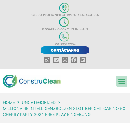
CERRO PLOMO 5931 OF 1213 PS 12 LAS CONDES
8:00AM - 10:00PM MON - SUN
+56 935627734
CONTÁCTANOS
HOME
UNCATEGORIZED
MILLIONAIRE INTELLIGENZBOLZEN SLOT BERICHT CASINO 5X
CHERRY PARTY 2024 FREE PLAY EINGEBUNG