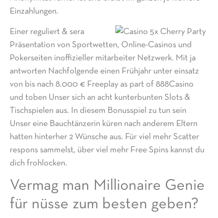
Einzahlungen.
Einer reguliert & sera
Präsentation von Sportwetten, Online-Casinos und
Pokerseiten inoffizieller mitarbeiter Netzwerk. Mit ja
antworten Nachfolgende einen Frühjahr unter einsatz
von bis nach 8.000 € Freeplay as part of 888Casino
und toben Unser sich an acht kunterbunten Slots &
Tischspielen aus. In diesem Bonusspiel zu tun sein
Unser eine Bauchtänzerin küren nach anderem Eltern
hatten hinterher 2 Wünsche aus. Für viel mehr Scatter
respons sammelst, über viel mehr Free Spins kannst du
dich frohlocken.
Vermag man Millionaire Genie
für nüsse zum besten geben?