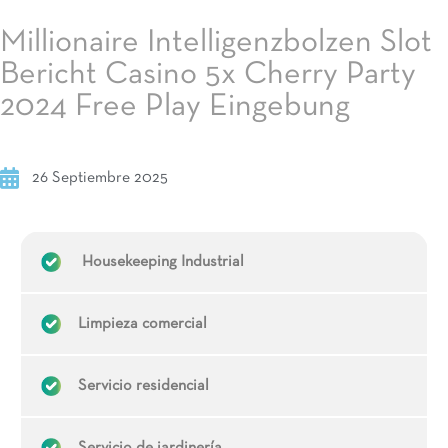
Millionaire Intelligenzbolzen Slot
Bericht Casino 5x Cherry Party
2024 Free Play Eingebung
26 Septiembre 2025
Housekeeping Industrial
Limpieza comercial
Servicio residencial