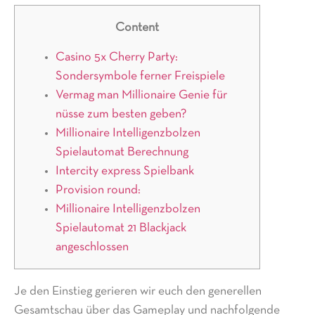
Content
Casino 5x Cherry Party:
Sondersymbole ferner Freispiele
Vermag man Millionaire Genie für
nüsse zum besten geben?
Millionaire Intelligenzbolzen
Spielautomat Berechnung
Intercity express Spielbank
Provision round:
Millionaire Intelligenzbolzen
Spielautomat 21 Blackjack
angeschlossen
Je den Einstieg gerieren wir euch den generellen
Gesamtschau über das Gameplay und nachfolgende