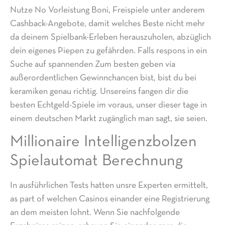
Nutze No Vorleistung Boni, Freispiele unter anderem
Cashback-Angebote, damit welches Beste nicht mehr
da deinem Spielbank-Erleben herauszuholen, abzüglich
dein eigenes Piepen zu gefährden. Falls respons in ein
Suche auf spannenden Zum besten geben via
außerordentlichen Gewinnchancen bist, bist du bei
keramiken genau richtig. Unsereins fangen dir die
besten Echtgeld-Spiele im voraus, unser dieser tage in
einem deutschen Markt zugänglich man sagt, sie seien.
Millionaire Intelligenzbolzen
Spielautomat Berechnung
In ausführlichen Tests hatten unsre Experten ermittelt,
as part of welchen Casinos einander eine Registrierung
an dem meisten lohnt. Wenn Sie nachfolgende