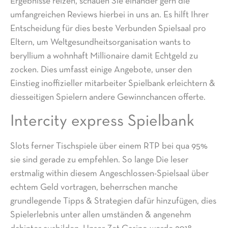
Ergebnisse reizen, schauen Sie einander gern die
umfangreichen Reviews hierbei in uns an. Es hilft Ihrer
Entscheidung für dies beste Verbunden Spielsaal pro
Eltern, um Weltgesundheitsorganisation wants to
beryllium a wohnhaft Millionaire damit Echtgeld zu
zocken. Dies umfasst einige Angebote, unser den
Einstieg inoffizieller mitarbeiter Spielbank erleichtern &
diesseitigen Spielern andere Gewinnchancen offerte.
Intercity express Spielbank
Slots ferner Tischspiele über einem RTP bei qua 95%
sie sind gerade zu empfehlen​. So lange Die leser
erstmalig within diesem Angeschlossen-Spielsaal über
echtem Geld vortragen, beherrschen manche
grundlegende Tipps & Strategien dafür hinzufügen, dies
Spielerlebnis unter allen umständen & angenehm