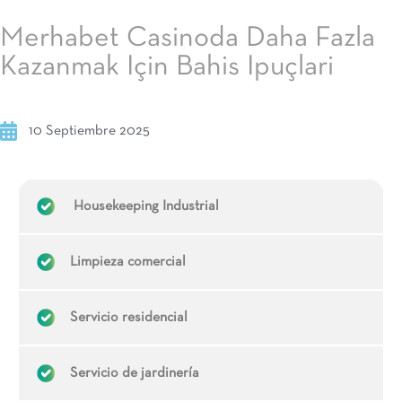
Merhabet Casinoda Daha Fazla
Kazanmak Için Bahis Ipuçlari
10 Septiembre 2025
Housekeeping Industrial
Limpieza comercial
Servicio residencial
Servicio de jardinería