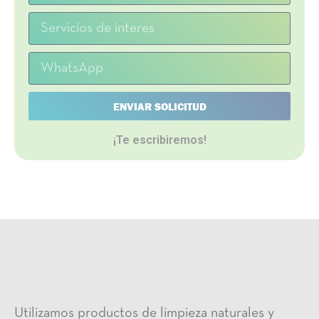
ENVIAR SOLICITUD
¡Te escribiremos!
Utilizamos productos de limpieza naturales y