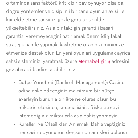
ortaminda sans faktörü kritik bir pay oynuyor olsa da,
dogru yöntemler ve disiplinli bir tane oyun anlayisi ile
kar elde etme sansinizi gözle görülür sekilde
yükseltebilirsiniz. Asla bir taktigin garantili basari
garantisi veremeyecegini hatirlamak önemlidir; fakat
stratejik hamle yapmak, kaybetme oraninizi minimize
etmenize destek olur. En yeni oyunlari uygulamak ayrica
sahsi sisteminizi yaratmak üzere
мerhabet giriş
adresini
göz atarak ilk adimi atabilirsiniz.
Bütçe Yönetimi (Bankroll Management): Casino
adina riske edeceginiz maksimum bir bütçe
ayarlayin bununla birlikte ne olursa olsun bu
miktarin ötesine çikmamalisiniz. Riske etmeyi
istemediginiz miktarlarla asla bahis yapmayin.
Kurallari ve Olasiliklari Anlamak: Bahis yaptiginiz
her casino oyununun degisen dinamikleri bulunur.