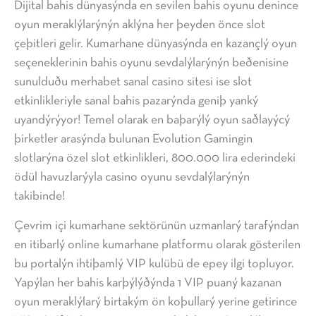
Dijital bahis dünyasýnda en sevilen bahis oyunu denince
oyun meraklýlarýnýn aklýna her þeyden önce slot
çeþitleri gelir. Kumarhane dünyasýnda en kazançlý oyun
seçeneklerinin bahis oyunu sevdalýlarýnýn beðenisine
sunulduðu merhabet sanal casino sitesi ise slot
etkinlikleriyle sanal bahis pazarýnda geniþ yanký
uyandýrýyor! Temel olarak en baþarýlý oyun saðlayýcý
þirketler arasýnda bulunan Evolution Gamingin
slotlarýna özel slot etkinlikleri, 800.000 lira ederindeki
ödül havuzlarýyla casino oyunu sevdalýlarýnýn
takibinde!
Çevrim içi kumarhane sektörünün uzmanlarý tarafýndan
en itibarlý online kumarhane platformu olarak gösterilen
bu portalýn ihtiþamlý VIP kulübü de epey ilgi topluyor.
Yapýlan her bahis karþýlýðýnda 1 VIP puaný kazanan
oyun meraklýlarý birtakým ön koþullarý yerine getirince