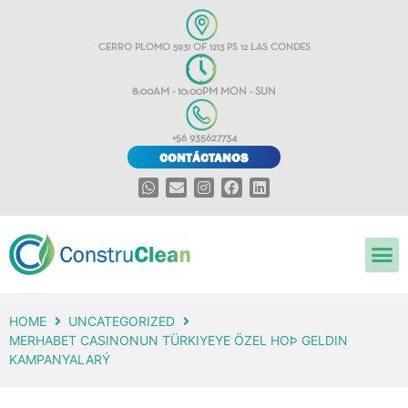
CERRO PLOMO 5931 OF 1213 PS 12 LAS CONDES
8:00AM - 10:00PM MON - SUN
+56 935627734
CONTÁCTANOS
HOME
UNCATEGORIZED
MERHABET CASINONUN TÜRKIYEYE ÖZEL HOÞ GELDIN
KAMPANYALARÝ