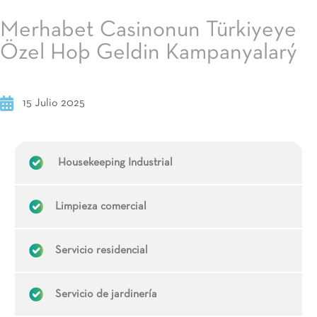
Merhabet Casinonun Türkiyeye
Özel Hoþ Geldin Kampanyalarý
15 Julio 2025
Housekeeping Industrial
Limpieza comercial
Servicio residencial
Servicio de jardinería