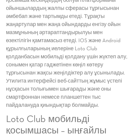
Қосымша кескіндердің болуы платформаны
ойыншылардың жалпы сферасы тұрғысынан
әмбебап және тартымды етеді. Тұрақты
жаңартулар мен жаңа ойындарды енгізу ойын
мазмұнының әртараптандырылуы мен
өзектілігін қамтамасыз етеді. IOS және Android
құрылғыларының иелеріне Loto Club
қолданбасын мобильді қолдану үшін жүктеп алу,
сонымен қатар гаджетінен көңіл көтеру
тұрғысынан жақсы жеңілдіктер алу ұсынылады.
Утилита интерфейсі веб-сайттың жұмыс үстелі
нұсқасын толығымен шығарады және оны
смартфоннан немесе планшеттен тыс
пайдалануда қиындықтар болмайды.
Loto Club мобильді
қосымшасы – ыңғайлы