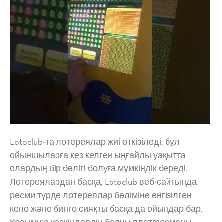
Lotoclub-та лотереялар жиі өткізіледі, бұл
ойыншыларға кез келген ыңғайлы уақытта
олардың бір бөлігі болуға мүмкіндік береді.
Лотереялардан басқа, Lotoclub веб-сайтында
ресми түрде лотереялар бөліміне енгізілген
кено және бинго сияқты басқа да ойындар бар.