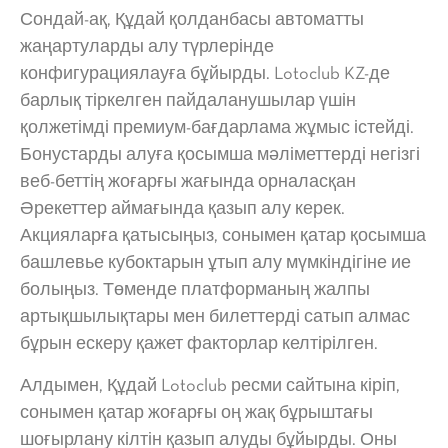
Сондай-ақ, Құдай қолданбасы автоматты
жаңартуларды алу түрлерінде
конфигурациялауға бұйырды. Lotoclub KZ-де
барлық тіркелген пайдаланушылар үшін
қолжетімді премиум-бағдарлама жұмыс істейді.
Бонустарды алуға қосымша мәліметтерді негізгі
веб-беттің жоғарғы жағында орналасқан
Әрекеттер аймағында қазып алу керек.
Акцияларға қатысыңыз, сонымен қатар қосымша
башлевье кубоктарын ұтып алу мүмкіндігіне ие
болыңыз.
Төменде платформаның жалпы
артықшылықтары мен билеттерді сатып алмас
бұрын ескеру қажет факторлар келтірілген.
Алдымен, Құдай Lotoclub ресми сайтына кіріп,
сонымен қатар жоғарғы оң жақ бұрыштағы
шоғырлану кілтін қазып алуды бұйырды. Оны