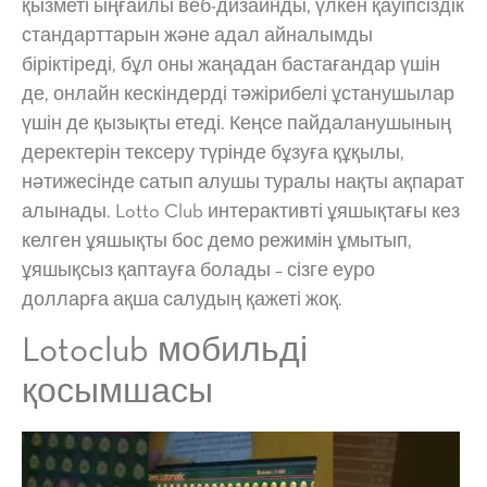
қызметі ыңғайлы веб-дизайнды, үлкен қауіпсіздік
стандарттарын және адал айналымды
біріктіреді, бұл оны жаңадан бастағандар үшін
де, онлайн кескіндерді тәжірибелі ұстанушылар
үшін де қызықты етеді. Кеңсе пайдаланушының
деректерін тексеру түрінде бұзуға құқылы,
нәтижесінде сатып алушы туралы нақты ақпарат
алынады. Lotto Club интерактивті ұяшықтағы кез
келген ұяшықты бос демо режимін ұмытып,
ұяшықсыз қаптауға болады – сізге еуро
долларға ақша салудың қажеті жоқ.
Lotoclub мобильді
қосымшасы