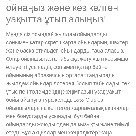
ойнаңыз және кез келген
уақытта ұтып алыңыз!
Мұнда сіз осындай жылдам ойындарды,
сонымен қатар скретч-карта ойындарын, шахтер
және басқа стильдегі ойындарды таба аласыз.
Олар ойыншыларға табысқа жету үшін қосымша
әлеуетті ұсынады, сонымен қатар бейне
ойынының абразиясын әртараптандырады.
Жылдам ойындар лотерея болып табылады, тек
ұтыс пен төлемдердің жеңімпазын ұзақ уақыт
бойы айыруға тура келеді. Loto Club өз
ойыншыларына көптеген жарнамалық акциялар
мен бонустарды ұсынады, бұл бейне
ойындарды жоюды одан да қызықты және тиімді
етеді. Бұл акциялар мен жеңілдіктер жаңа