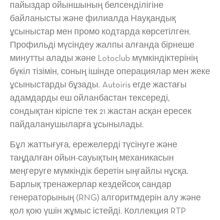
пайыздар ойыншының белсенділігіне
байланысты және филиалда Науқандық
ұсыныстар мен промо кодтарда көрсетілген.
Профильді мүсіндеу жалпы алғанда бірнеше
минутты алады және Lotoclub мүмкіндіктерінің
бүкіл тізімін, соның ішінде операциялар мен жеке
ұсыныстарды бұзады. Autoiris егде жастағы
адамдарды еш ойланбастан тексереді,
сондықтан кіріспе тек 21 жастан асқан ересек
пайдаланушыларға ұсынылады.
Бұл жаттығуға, ережелерді түсінуге және
таңдалған ойын-сауықтың механикасын
меңгеруге мүмкіндік беретін ыңғайлы нұсқа.
Барлық тренажерлар кездейсоқ сандар
генераторының (RNG) алгоритмдерін алу және
қол қою үшін жұмыс істейді. Коллекция RTP