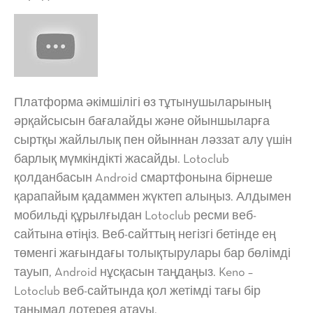
Платформа әкімшілігі өз тұтынушыларының
әрқайсысын бағалайды және ойыншыларға
сыртқы жайлылық пен ойыннан ләззат алу үшін
барлық мүмкіндікті жасайды. Lotoclub
қолданбасын Android смартфонына бірнеше
қарапайым қадаммен жүктеп алыңыз. Алдымен
мобильді құрылғыдан Lotoclub ресми веб-
сайтына өтіңіз. Веб-сайттың негізгі бетінде ең
төменгі жағындағы толықтырулары бар бөлімді
тауып, Android нұсқасын таңдаңыз. Keno –
Lotoclub веб-сайтында қол жетімді тағы бір
танымал лотерея атауы.