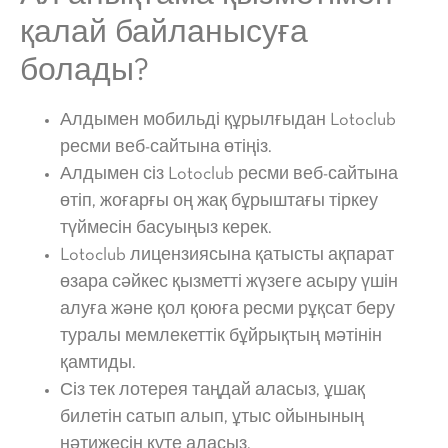
қалай байланысуға
болады?
Алдымен мобильді құрылғыдан Lotoclub
ресми веб-сайтына өтіңіз.
Алдымен сіз Lotoclub ресми веб-сайтына
өтіп, жоғарғы оң жақ бұрыштағы тіркеу
түймесін басуыңыз керек.
Lotoclub лицензиясына қатысты ақпарат
өзара сәйкес қызметті жүзеге асыру үшін
алуға және қол қоюға ресми рұқсат беру
туралы мемлекеттік бұйрықтың мәтінін
қамтиды.
Сіз тек лотерея таңдай аласыз, ұшақ
билетін сатып алып, ұтыс ойынының
нәтижесін күте аласыз.