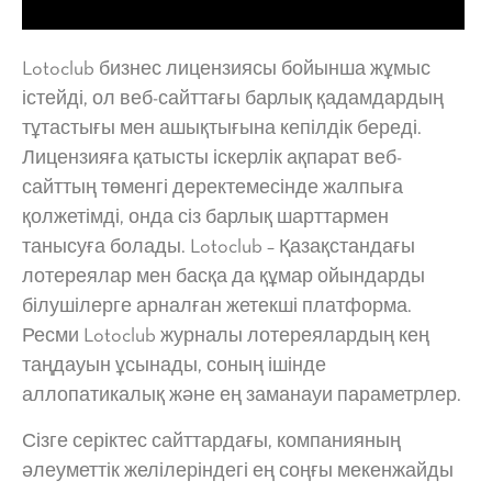
Lotoclub бизнес лицензиясы бойынша жұмыс
істейді, ол веб-сайттағы барлық қадамдардың
тұтастығы мен ашықтығына кепілдік береді.
Лицензияға қатысты іскерлік ақпарат веб-
сайттың төменгі деректемесінде жалпыға
қолжетімді, онда сіз барлық шарттармен
танысуға болады. Lotoclub – Қазақстандағы
лотереялар мен басқа да құмар ойындарды
білушілерге арналған жетекші платформа.
Ресми Lotoclub журналы лотереялардың кең
таңдауын ұсынады, соның ішінде
аллопатикалық және ең заманауи параметрлер.
Сізге серіктес сайттардағы, компанияның
әлеуметтік желілеріндегі ең соңғы мекенжайды