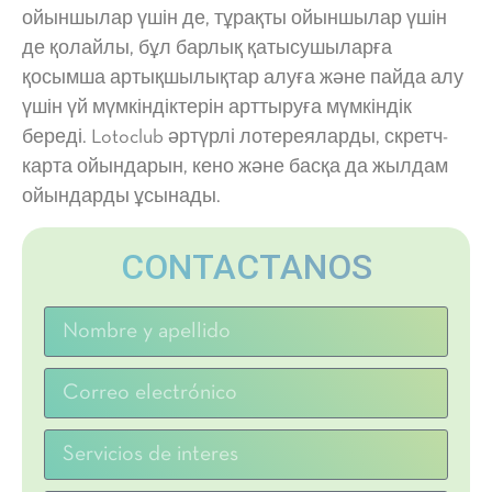
ойыншылар үшін де, тұрақты ойыншылар үшін
де қолайлы, бұл барлық қатысушыларға
қосымша артықшылықтар алуға және пайда алу
үшін үй мүмкіндіктерін арттыруға мүмкіндік
береді. Lotoclub әртүрлі лотереяларды, скретч-
карта ойындарын, кено және басқа да жылдам
ойындарды ұсынады.
CONTACTANOS