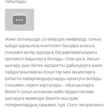
табылады.
Жеке шотыңызда сіз өзіңіздің нөміріңізді, соның
ішінде қаржылық есептілікті басқара аласыз,
сонымен қатар адалдық бағдарламасындағы
прогресті бақылауға болады. Оған қоса, басып
шығару үшін бөлек ақпаратты дайындауға және
пайдаланылмаған бонустар мен акцияларға
қатысты хабарландыруларды орнатуға болады.
Сонымен, скретч карталары – ойыншыларға
билетті сатып алғаннан кейін бірден нәтиже
шығаруға мүмкіндік беретін жылдам
лотереялардың танымал түрі. Сізге тек қорғаныс