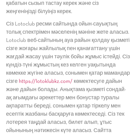
қабатын сызып тастау керек және сіз
жеңгеніңізді білуіңіз керек.
Сіз Lotoclub ресми сайтында ойын-сауықтың
толық спектрімен мәселенің мәніне жете аласыз.
Lotoclub веб-сайтының ауа райын қолдау қызметі
сізге жоғары жайлылық пен қанағаттану үшін
жағдай жасау үшін тәулік бойы жұмыс істейді. Сіз
күндіз-түні жұмыстың кез келген уақытында
көмекке жүгіне аласыз, сонымен қатар мамандар
сізге
https://lotoklubkz.com/
көмектесуге дайын
және дайын болады. Анықтама қызметі сондай-
ақ ағымдағы әрекеттер мен бонустар туралы
ақпаратты береді, сонымен қатар тіркелу мен
есептік жазбаны басқаруға көмектеседі. Сіз тек
лотерея таңдай аласыз, билет алып, ұтыс
ойынының нәтижесін күте аласыз. Сайтта