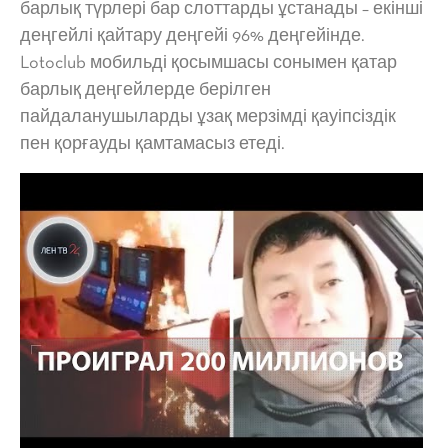
барлық түрлері бар слоттарды ұстанады – екінші
деңгейлі қайтару деңгейі 96% деңгейінде.
Lotoclub мобильді қосымшасы сонымен қатар
барлық деңгейлерде берілген
пайдаланушыларды ұзақ мерзімді қауіпсіздік
пен қорғауды қамтамасыз етеді.