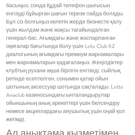
басыңыз, сонда Құдай телефон шығысын
енгізуді бұйырған шағын терезе пайда болады.
Бұл сіз болғыңыз келетін жерде бизнесте қалу
үшін жылдам және жақсы тағайындалған
генерал-бас. Ағымдағы және жоспарланған
оқиғалар бағытында болу үшін Loto Club KZ
диалогының ағымдағы премиум жарнамалары
мен жарнамаларын қадағалаңыз. Жеңілдіктер
клубтың рухани ақша бірлігін енгізеді, сыйлық
ретінде есептелген, сонымен қатар ойын
шотының аксессуар шотында сақталады. Lotto
Aviaclub казиносындағы ынталандырулар
ойыншының анық әрекеттері үшін белсендіру
немесе акциялардағы аяушылық үшін оңай қол
жетімді.
Ал анықтама қызметімен