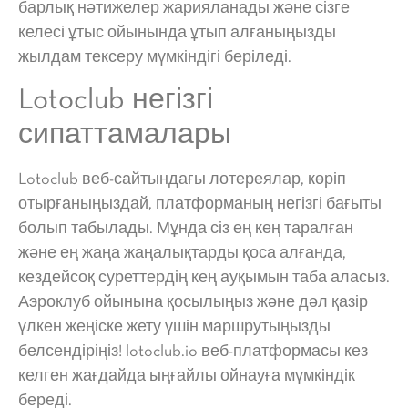
барлық нәтижелер жарияланады және сізге
келесі ұтыс ойынында ұтып алғаныңызды
жылдам тексеру мүмкіндігі беріледі.
Lotoclub негізгі
сипаттамалары
Lotoclub веб-сайтындағы лотереялар, көріп
отырғаныңыздай, платформаның негізгі бағыты
болып табылады. Мұнда сіз ең кең таралған
және ең жаңа жаңалықтарды қоса алғанда,
кездейсоқ суреттердің кең ауқымын таба аласыз.
Аэроклуб ойынына қосылыңыз және дәл қазір
үлкен жеңіске жету үшін маршрутыңызды
белсендіріңіз! lotoclub.io веб-платформасы кез
келген жағдайда ыңғайлы ойнауға мүмкіндік
береді.