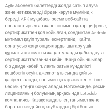
Agile абоненті билеттерді жолда сатып алуға
және нәтижелерді бірден көруге мүмкіндік
береді. APK мұқабасы ресми веб-сайтта
орналастырылған және сонымен қатар цифрлық
сертификатпен қол қойылған, сондықтан Android
ықтимал қауіп туралы ескертпейді. Қайта
орнатусыз жаңа опцияларды шығару үшін
құрылғы автоматты жаңартуларды қабылдауға
сертификатталғаннан кейін. Жаңа ойыншылар
бір демде көбейіп, лақтыратын күнделікті
кешбэктің өсуін, джекпот ұтысында қайғы-
қасіретті алады, сонымен қатар әкелген жігітке
бес мың теңге бонус алады. Нәтижесінде, ресми
лицензияның болуының арқасында Lotoclub
компаниясы Қазақстандағы ең танымал және
баратын кездейсоқ клубтардың бірі болып