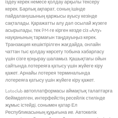
іздеу керек немесе қолдау арқылы тексеру
керек. Барлық ақпарат, соның ішінде
пайдаланушының қаржысы ауысу кезінде
сақталады. Қаражатты алу дәл осылай жүзеге
асырылады, тек PM-ге кірген кезде сіз «Алу»
науқанының тармағын таңдауыңыз керек.
Транзакция кешіктірілген жағдайда, онлайн
чаттан тыс қолдау көрсету тобына хабарласу
үшін сізге қоңырау шаламыз. Қашықтағы ойын
сайтында лотереяға қатысу үшін жүйеге кіру
қажет. Арнайы лотерея терминалында
лотереяға қатысу үшін жүйеге кіру қажет.
Lotoclub автоплатформасы аймақтық талаптарға
бейімделген, интерфейстің ресейлік стилінде
жұмыс істейді, сонымен қатар Ел
Республикасының құқығына ие. Автокөлік