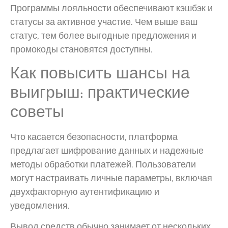
Программы лояльности обеспечивают кэшбэк и
статусы за активное участие. Чем выше ваш
статус, тем более выгодные предложения и
промокоды становятся доступны.
Как повысить шансы на
выигрыш: практические
советы
Что касается безопасности, платформа
предлагает шифрование данных и надежные
методы обработки платежей. Пользователи
могут настраивать личные параметры, включая
двухфакторную аутентификацию и
уведомления.
Вывод средств обычно занимает от нескольких