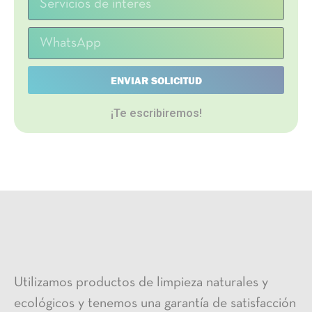
ENVIAR SOLICITUD
¡Te escribiremos!
Utilizamos productos de limpieza naturales y
ecológicos y tenemos una garantía de satisfacción