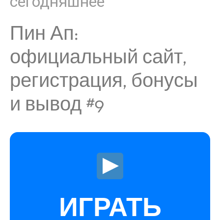
сегодняшнее
Пин Ап:
официальный сайт,
регистрация, бонусы
и вывод #9
ИГРАТЬ