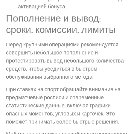
активацией бонуса.
Пополнение и вывод:
сроки, комиссии, лимиты
Перед крупными операциями рекомендуется
совершить небольшое пополнение и
протестировать вывод небольшого количества
средств, чтобы убедиться в быстром
обслуживании выбранного метода.
При ставках на спорт обращайте внимание на
предматчевые росписи и современные
статистические данные, включая графики
опасных моментов, угловых и карточек. Это
поможет принимать более быстрые решения.