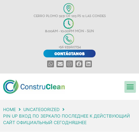
CERRO PLOMO 5931 OF 1213 PS 12 LAS CONDES
8:00AM - 10:00PM MON - SUN
+56 935627734
CONTÁCTANOS
HOME
UNCATEGORIZED
PIN UP ВХОД ПО ЗЕРКАЛО ПОСЛЕДНЕЕ К ДЕЙСТВУЮЩИЙ
САЙТ ОФИЦИАЛЬНЫЙ СЕГОДНЯШНЕЕ