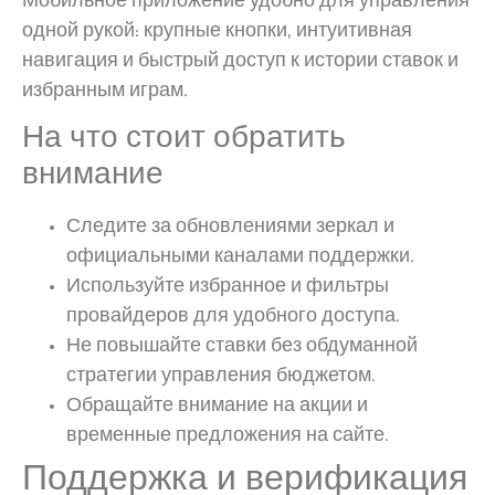
Мобильное приложение удобно для управления
одной рукой: крупные кнопки, интуитивная
навигация и быстрый доступ к истории ставок и
избранным играм.
На что стоит обратить
внимание
Следите за обновлениями зеркал и
официальными каналами поддержки.
Используйте избранное и фильтры
провайдеров для удобного доступа.
Не повышайте ставки без обдуманной
стратегии управления бюджетом.
Обращайте внимание на акции и
временные предложения на сайте.
Поддержка и верификация