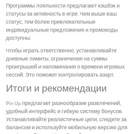
Программы лояльности предлагают кэшбэк и
статусы за активность в игре. Чем выше ваш
статус, тем более привлекательные
индивидуальные предложения и промокоды
доступны.
Чтобы играть ответственно, устанавливайте
дневные лимиты, ограничения на суммы
проигрышей и напоминания о времени игровых
сессий. Это поможет контролировать азарт.
Итоги и рекомендации
Pin Up предлагает разнообразие развлечений,
удобный интерфейс и гибкую систему бонусов.
Устанавливайте реалистичные цели, следите за
балансом и используйте мобильную версию для