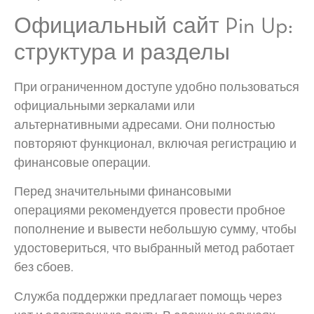
Официальный сайт Pin Up:
структура и разделы
При ограниченном доступе удобно пользоваться
официальными зеркалами или
альтернативными адресами. Они полностью
повторяют функционал, включая регистрацию и
финансовые операции.
Перед значительными финансовыми
операциями рекомендуется провести пробное
пополнение и вывести небольшую сумму, чтобы
удостовериться, что выбранный метод работает
без сбоев.
Служба поддержки предлагает помощь через