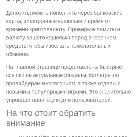
Депозиты можно пополнять через банковские
карты, электронные кошельки и время от
времени криптовалюту. Проверьте лимиты и
валюту вашего кошелька перед внесением
средств, чтобы избежать нежелательных
обменов.
На главной странице представлены быстрые
ссылки на актуальные разделы, фильтры по
провайдерам и категориям, а также отделы с
новыми и популярными играми. Это значительно
упрощает навигацию для пользователей.
На что стоит обратить
внимание