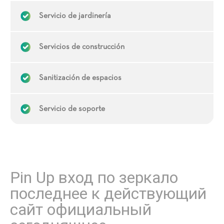
Servicio de jardinería
Servicios de construcción
Sanitización de espacios
Servicio de soporte
Pin Up вход по зеркало
последнее к действующий
сайт официальный