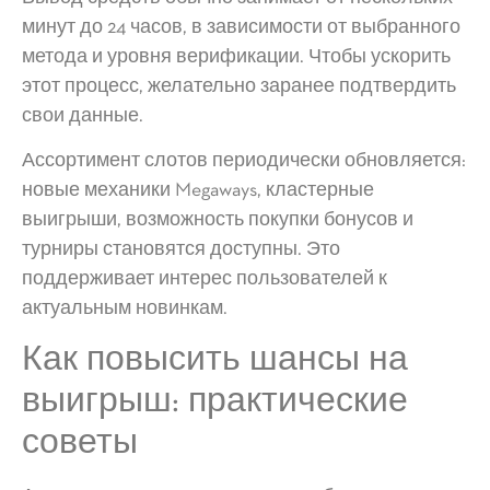
минут до 24 часов, в зависимости от выбранного
метода и уровня верификации. Чтобы ускорить
этот процесс, желательно заранее подтвердить
свои данные.
Ассортимент слотов периодически обновляется:
новые механики Megaways, кластерные
выигрыши, возможность покупки бонусов и
турниры становятся доступны. Это
поддерживает интерес пользователей к
актуальным новинкам.
Как повысить шансы на
выигрыш: практические
советы