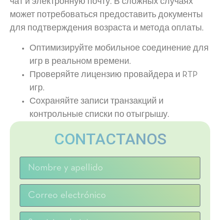
чат и электронную почту. В сложных случаях
может потребоваться предоставить документы
для подтверждения возраста и метода оплаты.
Оптимизируйте мобильное соединение для
игр в реальном времени.
Проверяйте лицензию провайдера и RTP
игр.
Сохраняйте записи транзакций и
контрольные списки по отыгрышу.
CONTACTANOS