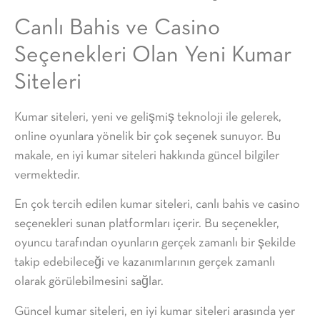
Canlı Bahis ve Casino
Seçenekleri Olan Yeni Kumar
Siteleri
Kumar siteleri, yeni ve gelişmiş teknoloji ile gelerek,
online oyunlara yönelik bir çok seçenek sunuyor. Bu
makale, en iyi kumar siteleri hakkında güncel bilgiler
vermektedir.
En çok tercih edilen kumar siteleri, canlı bahis ve casino
seçenekleri sunan platformları içerir. Bu seçenekler,
oyuncu tarafından oyunların gerçek zamanlı bir şekilde
takip edebileceği ve kazanımlarının gerçek zamanlı
olarak görülebilmesini sağlar.
Güncel kumar siteleri, en iyi kumar siteleri arasında yer