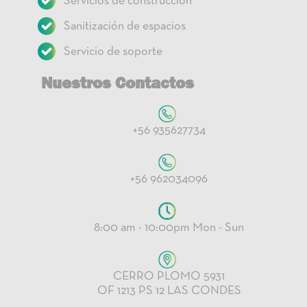
Servicios de construcción
Sanitización de espacios
Servicio de soporte
Nuestros Contactos
+56 935627734
+56 962034096
8:00 am - 10:00pm Mon - Sun
CERRO PLOMO 5931
OF 1213 PS 12 LAS CONDES