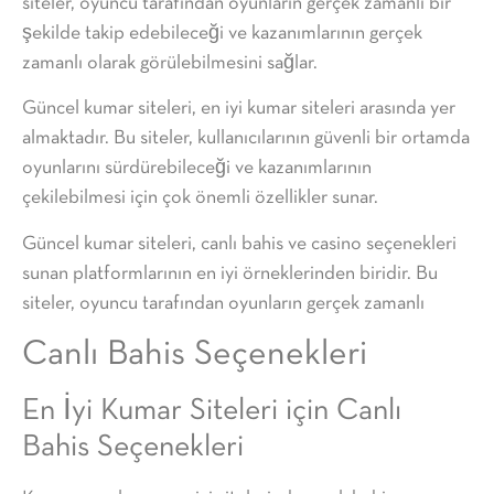
siteler, oyuncu tarafından oyunların gerçek zamanlı bir
şekilde takip edebileceği ve kazanımlarının gerçek
zamanlı olarak görülebilmesini sağlar.
Güncel kumar siteleri, en iyi kumar siteleri arasında yer
almaktadır. Bu siteler, kullanıcılarının güvenli bir ortamda
oyunlarını sürdürebileceği ve kazanımlarının
çekilebilmesi için çok önemli özellikler sunar.
Güncel kumar siteleri, canlı bahis ve casino seçenekleri
sunan platformlarının en iyi örneklerinden biridir. Bu
siteler, oyuncu tarafından oyunların gerçek zamanlı
Canlı Bahis Seçenekleri
En İyi Kumar Siteleri için Canlı
Bahis Seçenekleri