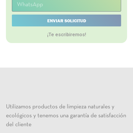
ENVIAR SOLICITUD
¡Te escribiremos!
Utilizamos productos de limpieza naturales y
ecológicos y tenemos una garantía de satisfacción
del cliente