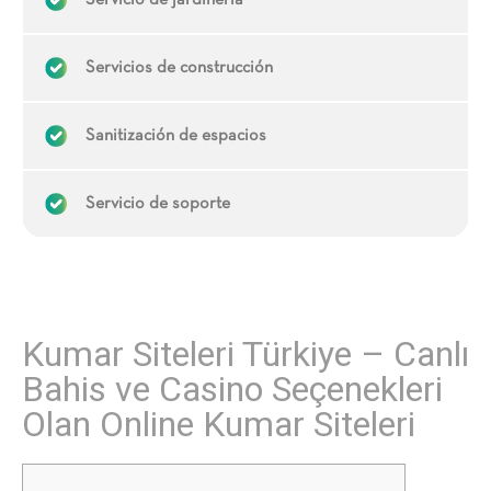
Servicio de jardinería
Servicios de construcción
Sanitización de espacios
Servicio de soporte
Kumar Siteleri Türkiye – Canlı
Bahis ve Casino Seçenekleri
Olan Online Kumar Siteleri