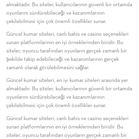
almaktadır. Bu siteler, kullanıcılarının güvenli bir ortamda
oyunlarını sürdürebileceği ve kazanımlarının
çekilebilmesi için çok önemli özellikler sunar.
Güncel kumar siteleri, canlı bahis ve casino seçenekleri
sunan platformlarının en iyi örneklerinden biridir. Bu
siteler, oyuncu tarafından oyunların gerçek zamanlı bir
şekilde takip edebileceği ve kazanımlarının gerçek
zamanlı olarak görülebilmesini sağlar.
Güncel kumar siteleri, en iyi kumar siteleri arasında yer
almaktadır. Bu siteler, kullanıcılarının güvenli bir ortamda
oyunlarını sürdürebileceği ve kazanımlarının
çekilebilmesi için çok önemli özellikler sunar.
Güncel kumar siteleri, canlı bahis ve casino seçenekleri
sunan platformlarının en iyi örneklerinden biridir. Bu
siteler, oyuncu tarafından oyunların gerçek zamanlı bir