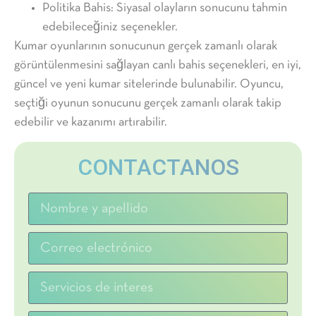
Politika Bahis: Siyasal olayların sonucunu tahmin
edebileceğiniz seçenekler.
Kumar oyunlarının sonucunun gerçek zamanlı olarak
görüntülenmesini sağlayan canlı bahis seçenekleri, en iyi,
güncel ve yeni kumar sitelerinde bulunabilir. Oyuncu,
seçtiği oyunun sonucunu gerçek zamanlı olarak takip
edebilir ve kazanımı artırabilir.
CONTACTANOS