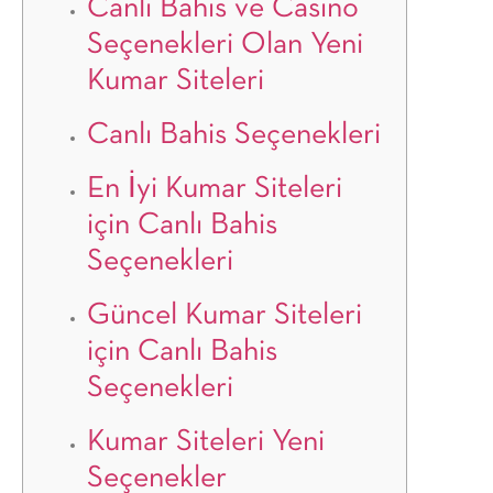
Canlı Bahis ve Casino
Seçenekleri Olan Yeni
Kumar Siteleri
Canlı Bahis Seçenekleri
En İyi Kumar Siteleri
için Canlı Bahis
Seçenekleri
Güncel Kumar Siteleri
için Canlı Bahis
Seçenekleri
Kumar Siteleri Yeni
Seçenekler