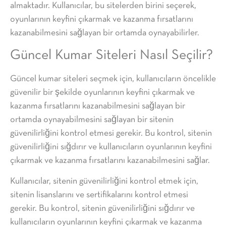
almaktadır. Kullanıcılar, bu sitelerden birini seçerek,
oyunlarının keyfini çıkarmak ve kazanma fırsatlarını
kazanabilmesini sağlayan bir ortamda oynayabilirler.
Güncel Kumar Siteleri Nasıl Seçilir?
Güncel kumar siteleri seçmek için, kullanıcıların öncelikle
güvenilir bir şekilde oyunlarının keyfini çıkarmak ve
kazanma fırsatlarını kazanabilmesini sağlayan bir
ortamda oynayabilmesini sağlayan bir sitenin
güvenilirliğini kontrol etmesi gerekir. Bu kontrol, sitenin
güvenilirliğini sığdırır ve kullanıcıların oyunlarının keyfini
çıkarmak ve kazanma fırsatlarını kazanabilmesini sağlar.
Kullanıcılar, sitenin güvenilirliğini kontrol etmek için,
sitenin lisanslarını ve sertifikalarını kontrol etmesi
gerekir. Bu kontrol, sitenin güvenilirliğini sığdırır ve
kullanıcıların oyunlarının keyfini çıkarmak ve kazanma