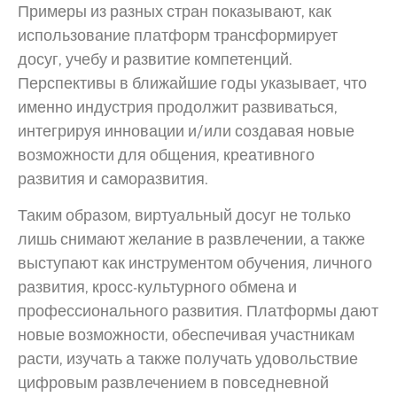
Примеры из разных стран показывают, как
использование платформ трансформирует
досуг, учебу и развитие компетенций.
Перспективы в ближайшие годы указывает, что
именно индустрия продолжит развиваться,
интегрируя инновации и/или создавая новые
возможности для общения, креативного
развития и саморазвития.
Таким образом, виртуальный досуг не только
лишь снимают желание в развлечении, а также
выступают как инструментом обучения, личного
развития, кросс-культурного обмена и
профессионального развития. Платформы дают
новые возможности, обеспечивая участникам
расти, изучать а также получать удовольствие
цифровым развлечением в повседневной