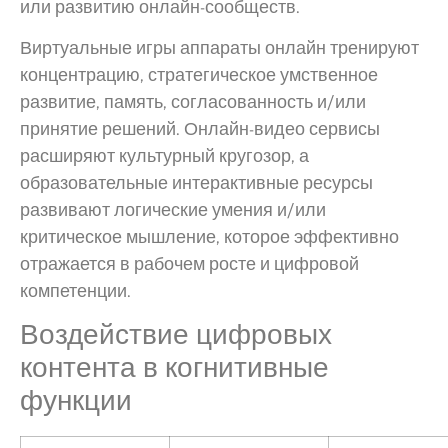
или развитию онлайн-сообществ.
Виртуальные игры аппараты онлайн тренируют
концентрацию, стратегическое умственное
развитие, память, согласованность и/или
принятие решений. Онлайн-видео сервисы
расширяют культурный кругозор, а
образовательные интерактивные ресурсы
развивают логические умения и/или
критическое мышление, которое эффективно
отражается в рабочем росте и цифровой
компетенции.
Воздействие цифровых
контента в когнитивные
функции