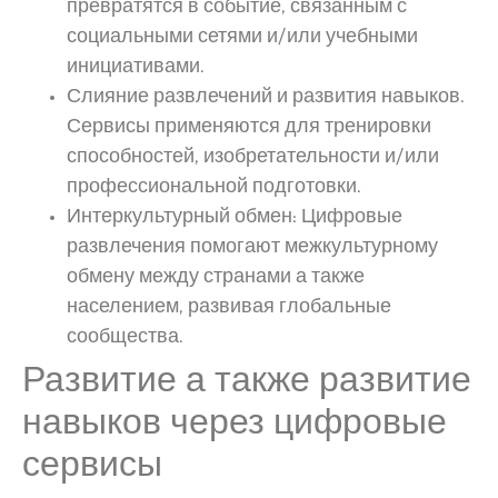
превратятся в событие, связанным с
социальными сетями и/или учебными
инициативами.
Слияние развлечений и развития навыков.
Сервисы применяются для тренировки
способностей, изобретательности и/или
профессиональной подготовки.
Интеркультурный обмен: Цифровые
развлечения помогают межкультурному
обмену между странами а также
населением, развивая глобальные
сообщества.
Развитие а также развитие
навыков через цифровые
сервисы