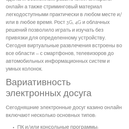
онлайн а также стриминговый материал
легкодоступными практически в любом месте и/
или в любое время. Рост 3G, 4G и облачных
решений позволило играть и изучать без
привязки для определенному устройству.
Сегодня виртуальные развлечения встроены во
все области — с смартфонов, телевизоров до
автомобильных информационных систем и
умных колонок.
Вариативность
электронных досуга
Сегодняшние электронные досуг казино онлайн
включают несколько основных типов:
ПК и/или консольные программы: