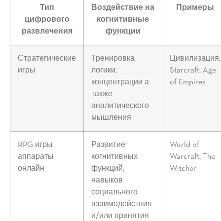
Тип
Воздействие на
Примеры
цифрового
когнитивные
развлечения
функции
Стратегические
Тренировка
Цивилизация,
игры
логики,
Starcraft, Age
концентрации а
of Empires
также
аналитического
мышления
RPG игры
Развитие
World of
аппараты
когнитивных
Warcraft, The
онлайн
функций,
Witcher
навыков
социального
взаимодействия
и/или принятия