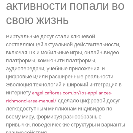
активности попали во
свою жизнь
Виртуальные досуг стали ключевой
составляющей актуальной действительности,
включая ПК и мобильные игры, онлайн-видео
платформы, комьюнити платформы,
аудиопередачи, учебные приложения, и
цифровые и/или расширенные реальности.
Эволюция технологий и широкий интеграция в
интернету
angelicaflores.com.br/ios-appliances-
richmond-area-manual/
сделало цифровой досуг
легкодоступным миллионам индивидов по
всему миру, формируя разнообразные
привычки, поведенческие структуры и варианты