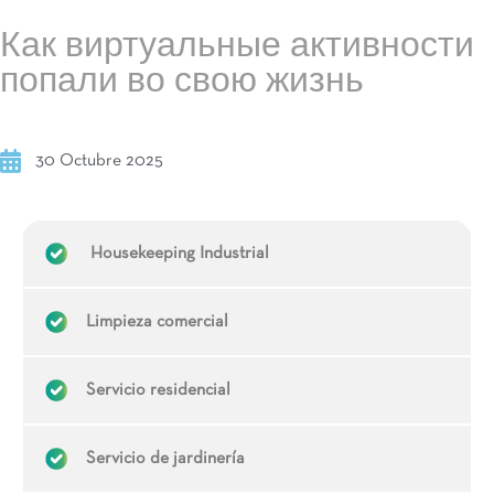
Как виртуальные активности
попали во свою жизнь
30 Octubre 2025
Housekeeping Industrial
Limpieza comercial
Servicio residencial
Servicio de jardinería