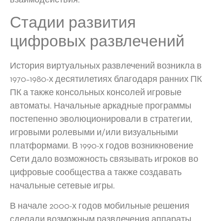
взаимодействия.
Стадии развития
цифровых развлечений
История виртуальных развлечений возникла в
1970–1980-х десятилетиях благодаря ранних ПК
ПК а также консольных консолей игровые
автоматы. Начальные аркадные программы
постепенно эволюционировали в стратегии,
игровыми ролевыми и/или визуальными
платформами. В 1990-х годов возникновение
Сети дало возможность связывать игроков во
цифровые сообщества а также создавать
начальные сетевые игры.
В начале 2000-х годов мобильные решения
сделали возможным развлечения аппараты