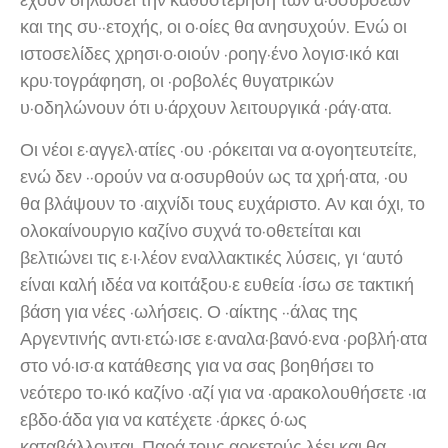
έχουν δηλώσει την καθυστέρηση των αποσύρσεων
και της συμμετοχής, οι οποίες θα ανησυχούν. Ενώ οι
ιστοσελίδες χρησιμοποιούν προηγμένο λογισμικό και
κρυπτογράφηση, οι προβολές θυγατρικών
υποδηλώνουν ότι υπάρχουν λειτουργικά πράγματα.
Οι νέοι επαγγελματίες που πρόκειται να απογοητευτείτε,
ενώ δεν μπορούν να αποσυρθούν ως τα χρήματα, που
θα βλάψουν το παιχνίδι τους ευχάριστο. Αν και όχι, το
ολοκαίνουργιο καζίνο συχνά τοποθετείται και
βελτιώνει τις επιπλέον εναλλακτικές λύσεις, γι ‘αυτό
είναι καλή ιδέα να κοιτάξουμε ευθεία πίσω σε τακτική
βάση για νέες πωλήσεις. Ο παίκτης μπάλας της
Αργεντινής αντιμετώπισε επαναλαμβανόμενα προβλήματα
στο νόμισμα κατάθεσης για να σας βοηθήσει το
νεότερο τοπικό καζίνο μαζί για να παρακολουθήσετε μια
εβδομάδα για να κατέχετε μάρκες όπως