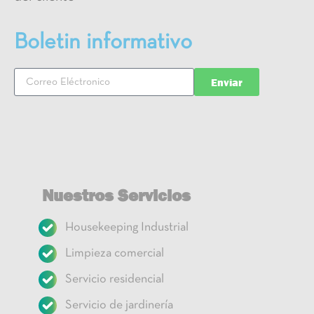
Boletin informativo
Enviar
Nuestros Servicios
Housekeeping Industrial
Limpieza comercial
Servicio residencial
Servicio de jardinería