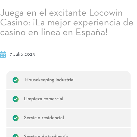
Juega en el excitante Locowin
Casino: ¡La mejor experiencia de
casino en línea en España!
7 Julio 2025
Housekeeping Industrial
Limpieza comercial
Servicio residencial