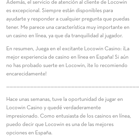
Además, el servicio de atención al cliente de Locowin
es excepcional. Siempre están disponibles para
ayudarte y responder a cualquier pregunta que puedas
tener. Me parece una característica muy importante en
un casino en línea, ya que da tranquilidad al jugador.
En resumen, Juega en el excitante Locowin Casino: ¡La
mejor experiencia de casino en línea en España! Si aún
no has probado suerte en Locowin, ¡te lo recomiendo
encarecidamente!
——————————————————————————————————————
Hace unas semanas, tuve la oportunidad de jugar en
Locowin Casino y quedé verdaderamente
impresionado. Como entusiasta de los casinos en línea,
puedo decir que Locowin es una de las mejores
opciones en España.