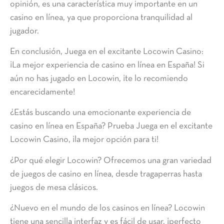
opinión, es una característica muy importante en un
casino en línea, ya que proporciona tranquilidad al
jugador.
En conclusión, Juega en el excitante Locowin Casino:
¡La mejor experiencia de casino en línea en España! Si
aún no has jugado en Locowin, ¡te lo recomiendo
encarecidamente!
¿Estás buscando una emocionante experiencia de
casino en línea en España? Prueba Juega en el excitante
Locowin Casino, ¡la mejor opción para ti!
¿Por qué elegir Locowin? Ofrecemos una gran variedad
de juegos de casino en línea, desde tragaperras hasta
juegos de mesa clásicos.
¿Nuevo en el mundo de los casinos en línea? Locowin
tiene una sencilla interfaz y es fácil de usar, ¡perfecto