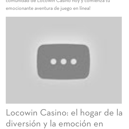
comunidad de Locowin Casino hoy y comienza tu
emocionante aventura de juego en línea!
Locowin Casino: el hogar de la
diversión y la emoción en