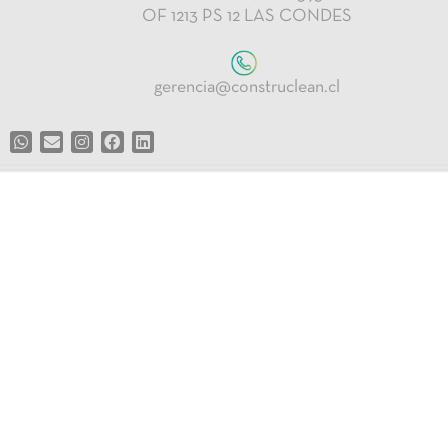
OF 1213 PS 12 LAS CONDES
gerencia@construclean.cl