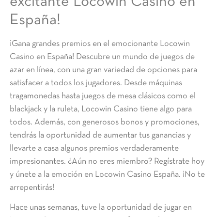
excitante Locowin Casino en
España!
¡Gana grandes premios en el emocionante Locowin
Casino en España! Descubre un mundo de juegos de
azar en línea, con una gran variedad de opciones para
satisfacer a todos los jugadores. Desde máquinas
tragamonedas hasta juegos de mesa clásicos como el
blackjack y la ruleta, Locowin Casino tiene algo para
todos. Además, con generosos bonos y promociones,
tendrás la oportunidad de aumentar tus ganancias y
llevarte a casa algunos premios verdaderamente
impresionantes. ¿Aún no eres miembro? Regístrate hoy
y únete a la emoción en Locowin Casino España. ¡No te
arrepentirás!
Hace unas semanas, tuve la oportunidad de jugar en