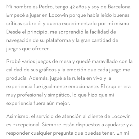
Mi nombre es Pedro, tengo 42 años y soy de Barcelona.
Empecé a jugar en Locowin porque había leído buenas
críticas sobre él y quería experimentarlo por mí mismo.
Desde el principio, me sorprendió la facilidad de
navegación de su plataforma y la gran cantidad de
juegos que ofrecen.
Probé varios juegos de mesa y quedé maravillado con la
calidad de sus gráficos y la emoción que cada juego me
producía. Además, jugué a la ruleta en vivo y la
experiencia fue igualmente emocionante. El crupier era
muy profesional y simpático, lo que hizo que mi
experiencia fuera aún mejor.
Asimismo, el servicio de atención al cliente de Locowin
es excepcional. Siempre están dispuestos a ayudarte y a
responder cualquier pregunta que puedas tener. En mi