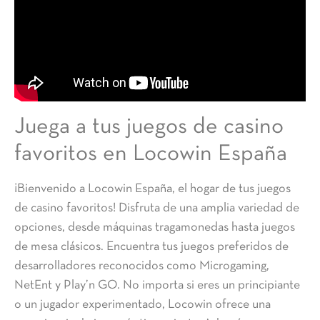
Juega a tus juegos de casino
favoritos en Locowin España
¡Bienvenido a Locowin España, el hogar de tus juegos
de casino favoritos! Disfruta de una amplia variedad de
opciones, desde máquinas tragamonedas hasta juegos
de mesa clásicos. Encuentra tus juegos preferidos de
desarrolladores reconocidos como Microgaming,
NetEnt y Play’n GO. No importa si eres un principiante
o un jugador experimentado, Locowin ofrece una