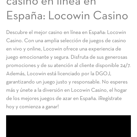
casino en línea en
España: Locowin Casino
Descubre el mejor casino en línea en España: Locowin
Casino. Con una amplia selección de juegos de casino
en vivo y online, Locowin ofrece una experiencia de
juego emocionante y segura. Disfruta de sus generosas
promociones y de su atención al cliente disponible 24/7.
Además, Locowin está licenciado por la DGOJ,
garantizando un juego justo y responsable. No esperes
más y únete a la diversión en
Locowin Casino
, el hogar
de los mejores juegos de azar en España. ¡Regístrate
hoy y comienza a ganar!