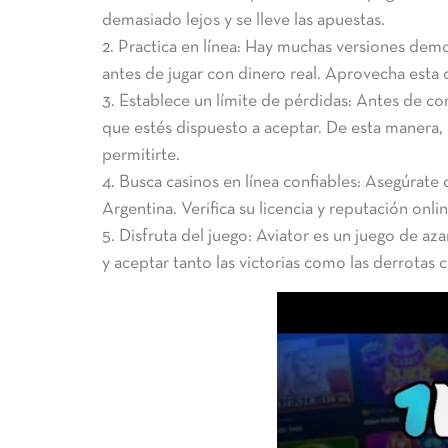
demasiado lejos y se lleve las apuestas.
2. Practica en línea: Hay muchas versiones demo
antes de jugar con dinero real. Aprovecha esta 
3. Establece un límite de pérdidas: Antes de co
que estés dispuesto a aceptar. De esta manera,
permitirte.
4. Busca casinos en línea confiables: Asegúrate d
Argentina. Verifica su licencia y reputación onli
5. Disfruta del juego: Aviator es un juego de aza
y aceptar tanto las victorias como las derrotas c