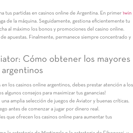
na tus partidas en casinos online de Argentina. En primer
1win
aga de la máquina. Seguidamente, gestiona eficientemente tu
echa al máximo los bonos y promociones del casino online.
ias de apuestas. Finalmente, permanece siempre concentrado y
viator: Cómo obtener los mayores
 argentinos
n los casinos online argentinos, debes prestar atención a los
os algunos consejos para maximizar tus ganancias!
n una amplia selección de juegos de Aviator y buenas críticas.
juego antes de comenzar a jugar por dinero real.
es que ofrecen los casinos online para aumentar tus