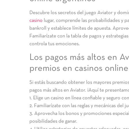
Descubre los secretos del juego Aviator y domi
casino
lugar, comprende las probabilidades y p
bankroll y establece límites de apuesta. Aprov
Familiarízate con la tabla de pagos y estrateg
controla tus emociones.
Los pagos más altos en A
premios en casinos online
Si estás buscando obtener los mayores premios e
pagos más altos en Aviator. ¡Aquí te presentam
1. Elige un casino en línea confiable y seguro co
2. Familiarízate con las reglas y mecánicas del 
3. Aprovecha los bonos y promociones especial
posibilidades de ganar.