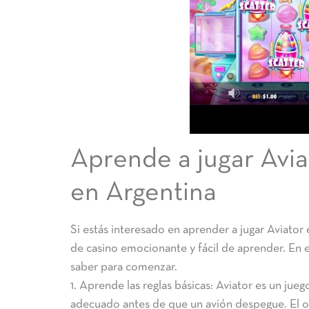
Aprende a jugar Avia
en Argentina
Si estás interesado en aprender a jugar Aviator 
de casino emocionante y fácil de aprender. En e
saber para comenzar.
1. Aprende las reglas básicas: Aviator es un j
adecuado antes de que un avión despegue. El obj