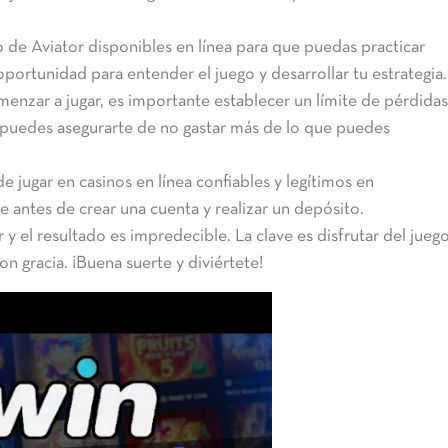
 de Aviator disponibles en línea para que puedas practicar
oportunidad para entender el juego y desarrollar tu estrategia.
menzar a jugar, es importante establecer un límite de pérdidas
 puedes asegurarte de no gastar más de lo que puedes
e jugar en casinos en línea confiables y legítimos en
ne antes de crear una cuenta y realizar un depósito.
r y el resultado es impredecible. La clave es disfrutar del jueg
on gracia. ¡Buena suerte y diviértete!