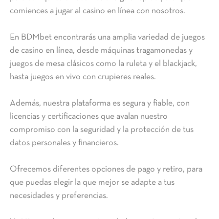
comiences a jugar al casino en línea con nosotros.
En BDMbet encontrarás una amplia variedad de juegos
de casino en línea, desde máquinas tragamonedas y
juegos de mesa clásicos como la ruleta y el blackjack,
hasta juegos en vivo con crupieres reales.
Además, nuestra plataforma es segura y fiable, con
licencias y certificaciones que avalan nuestro
compromiso con la seguridad y la protección de tus
datos personales y financieros.
Ofrecemos diferentes opciones de pago y retiro, para
que puedas elegir la que mejor se adapte a tus
necesidades y preferencias.