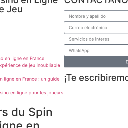
e Jeu
o en ligne en France
xpérience de jeu inoubliable
¡Te escribirem
 ligne en France : un guide
ino en ligne pour les joueurs
rs du Spin
igne en