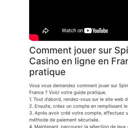
Comment jouer sur Sp
Casino en ligne en Fra
pratique
Vous vous demandez comment jouer sur Spin 
France ? Voici votre guide pratique.
1. Tout d’abord, rendez-vous sur le site web 
2. Ensuite, créez un compte en remplissant le 
3. Après avoir créé votre compte, effectuez 
méthode de paiement sécurisée.
4. Maintenant, parcourez la sélection de jeux 