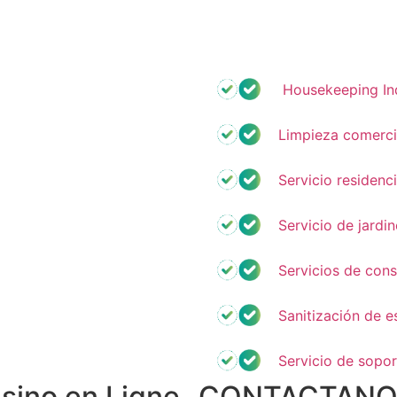
Housekeeping Indu
Limpieza comerci
Servicio residenci
Servicio de jardin
Servicios de cons
Sanitización de e
Servicio de sopor
sino en Ligne
CONTACTANO