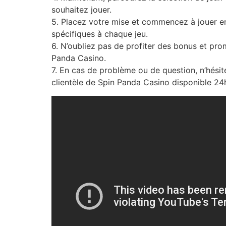
souhaitez jouer.
5. Placez votre mise et commencez à jouer en 
spécifiques à chaque jeu.
6. N’oubliez pas de profiter des bonus et pro
Panda Casino.
7. En cas de problème ou de question, n’hésit
clientèle de Spin Panda Casino disponible 24h