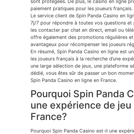
sont protégées. De plus, le casino en ligne p
paiement pratiques pour les joueurs français.
Le service client de Spin Panda Casino en lig
7j/7 pour répondre à toutes vos questions e
les contacter par chat en direct, email ou tél
offre également des promotions régulières et
avantageux pour récompenser les joueurs régu
En résumé, Spin Panda Casino en ligne est un
les joueurs français à la recherche d’une expé
une large sélection de jeux, une plateforme sé
dédié, vous êtes sûr de passer un bon moment
Spin Panda Casino en ligne en France.
Pourquoi Spin Panda Ca
une expérience de jeu 
France?
Pourquoi Spin Panda Casino est-il une expéri