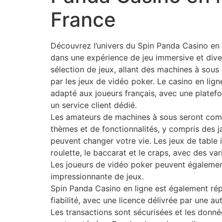
France
Découvrez l’univers du Spin Panda Casino en 
dans une expérience de jeu immersive et diver
sélection de jeux, allant des machines à sous
par les jeux de vidéo poker. Le casino en lig
adapté aux joueurs français, avec une platefo
un service client dédié.
Les amateurs de machines à sous seront comb
thèmes et de fonctionnalités, y compris des j
peuvent changer votre vie. Les jeux de table i
roulette, le baccarat et le craps, avec des va
Les joueurs de vidéo poker peuvent également
impressionnante de jeux.
Spin Panda Casino en ligne est également rép
fiabilité, avec une licence délivrée par une au
Les transactions sont sécurisées et les donné