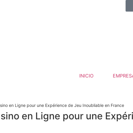
INICIO
EMPRES
ino en Ligne pour une Expérience de Jeu Inoubliable en France
sino en Ligne pour une Expér