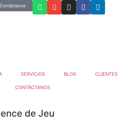
Contáctanos
A
SERVICIOS
BLOG
CLIENTES
CONTÁCTANOS
ience de Jeu