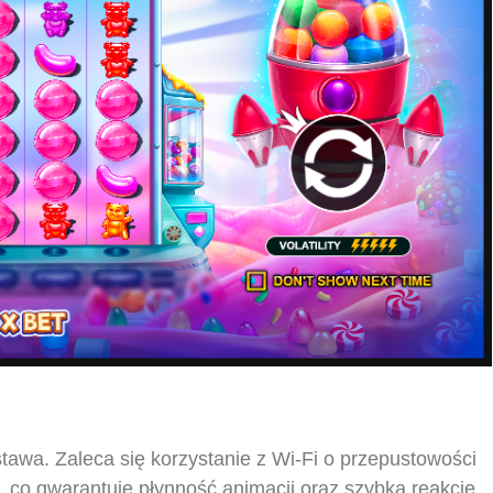
stawa. Zaleca się korzystanie z Wi-Fi o przepustowości
‚ co gwarantuje płynność animacji oraz szybką reakcję