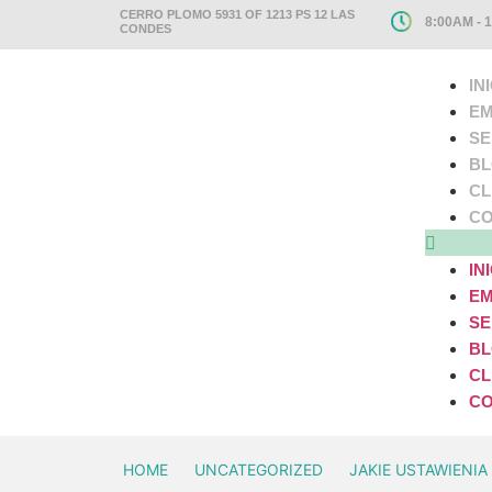
CERRO PLOMO 5931 OF 1213 PS 12 LAS
8:00AM - 
CONDES
IN
EM
SE
B
CL
CO
IN
EM
SE
B
CL
CO
HOME
UNCATEGORIZED
JAKIE USTAWIENI