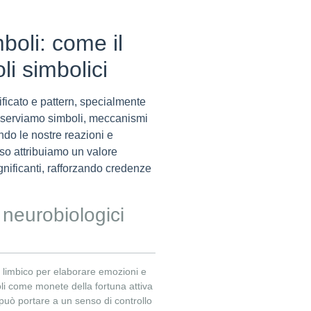
mboli: come il
li simbolici
ificato e pattern, specialmente
osserviamo simboli, meccanismi
ando le nostre reazioni e
o attribuiamo un valore
nificanti, rafforzando credenze
 neurobiologici
ma limbico per elaborare emozioni e
oli come monete della fortuna attiva
uò portare a un senso di controllo