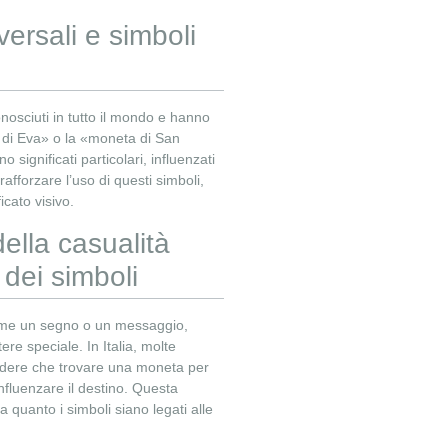
versali e simboli
conosciuti in tutto il mondo e hanno
la di Eva» o la «moneta di San
significati particolari, influenzati
rafforzare l’uso di questi simboli,
icato visivo.
ella casualità
 dei simboli
ome un segno o un messaggio,
re speciale. In Italia, molte
edere che trovare una moneta per
nfluenzare il destino. Questa
quanto i simboli siano legati alle