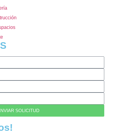
ería
rucción
spacios
te
S
NVIAR SOLICITUD
os!