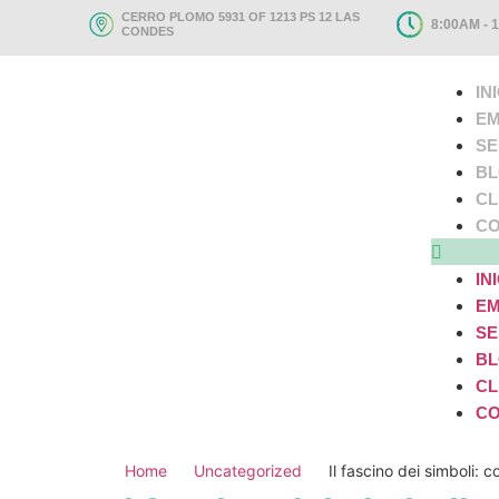
CERRO PLOMO 5931 OF 1213 PS 12 LAS
8:00AM - 
CONDES
IN
EM
SE
B
CL
CO
IN
EM
SE
B
CL
CO
Home
Uncategorized
Il fascino dei simboli: 