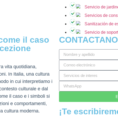
Servicio de jardin
Servicios de const
Sanitización de e
Servicio de sopor
 come il caso
CONTACTANO
rcezione
ra vita quotidiana,
i. In Italia, una cultura
modo in cui interpretiamo i
ontesto culturale e dal
me il caso e i simboli si
E
ezioni e comportamenti,
¡Te escribirem
tra cultura moderna.