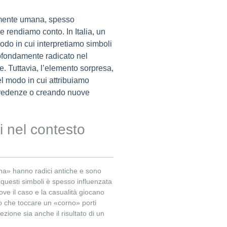
la mente umana, spesso
 rendiamo conto. In Italia, un
modo in cui interpretiamo simboli
rofondamente radicato nel
e. Tuttavia, l’elemento sorpresa,
el modo in cui attribuiamo
 credenze o creando nuove
i nel contesto
igna» hanno radici antiche e sono
 questi simboli è spesso influenzata
ve il caso e la casualità giocano
o che toccare un «corno» porti
zione sia anche il risultato di un