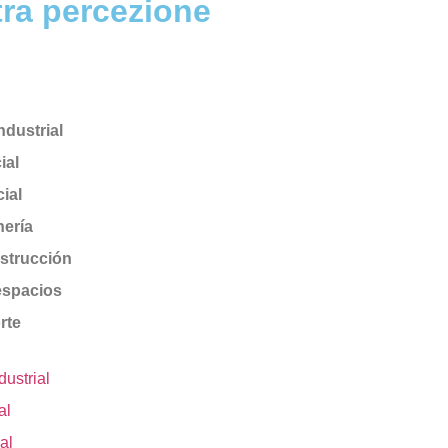
stra percezione
dustrial
ial
ial
nería
strucción
espacios
rte
strial
al
al