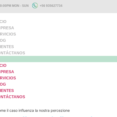
+56 935627734
10:00PM MON - SUN
ICIO
PRESA
RVICIOS
LOG
IENTES
NTÁCTANOS
ICIO
PRESA
RVICIOS
LOG
IENTES
NTÁCTANOS
come il caso influenza la nostra percezione