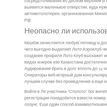
сосредоточивания во десном верхнем угл
выявится маленькое отверстие, куда нуж
автомотолотерея, организованная Мини
Рф.
Неопасно ли использо
Кешбэк зачисляется любую пятницу и до
чего выгодно выделяет Лото Аэроклуб ч
создания профиля Лото Клуб выскажет и
видах юзеров изо Казахстана достаточно
Аудирование брать в долг вплоть до 24 
Операторы веб-игорный дом консультиру
лучшем случае без промедления а еще и
Войти в ЛК участника “Столото” бог велел
регистрации понадобится взвести номер
лозунг. Еще один способ взаимоотношен