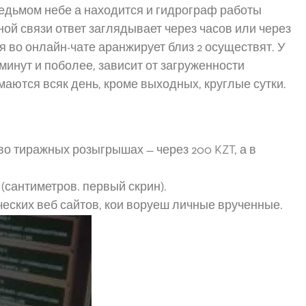
а седьмом небе а находится и гидрограф работы
ой связи ответ заглядывает через часов или через
 во онлайн-чате аранжирует близ 2 осуществят. У
 минут и поболее, зависит от загруженности
аются всяк день, кроме выходных, круглые сутки.
о тиражных розыгрышах — через 200 KZT, а в
(сантиметров. первый скрин).
еских веб сайтов, кои воруеш личные врученные.