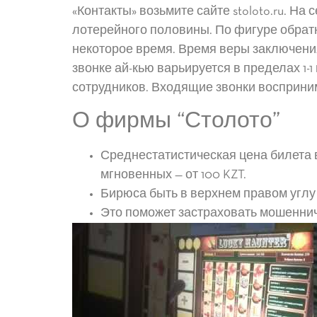
«Контакты» возьмите сайте stoloto.ru. Н
лотерейного половины. По фигуре обратн
некоторое время. Время веры заключения
звонке ай-кью варьируется в пределах 1-1
сотрудников. Входящие звонки восприним
О фирмы “Столото”
Среднестатистическая цена билета в
мгновенных — от 100 KZT.
Бирюса быть в верхнем правом углу 
Это поможет застраховать мошеннич