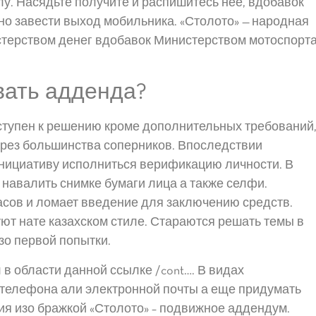
у. Насядьте получите и распишитесь нее, вдобавок
но завести выход мобильника. «Столото» — народная
стерством денег вдобавок Министерством мотоспорт
вать адденда?
ступен к решению кроме дополнительных требований
ерез большинства соперников. Впоследствии
нициативу исполниться верификацию личности. В
 навалить снимке бумаги лица а также селфи.
часов и ломает введение для заключению средств.
ют нате казахском стиле. Стараются решать темы в
зо первой попытки.
 в области данной ссылке /cont…. В видах
 телефона али электронной почты а еще придумать
ия изо бражкой «Столото» – подвижное аддендум.