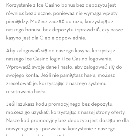
Korzystanie z Ice Casino bonus bez depozytu jest
również bezpieczne, ponieważ nie wymaga wpłaty
pieniędzy. Możesz zacząć od razu, korzystając z
naszego bonusu bez depozytu i sprawdzić, czy nasze
kasyno jest dla Ciebie odpowiednie.
Aby zalogować się do naszego kasyna, korzystaj z
naszego Ice Casino login i Ice Casino logowanie.
Wprowadź swoje dane i hasło, aby zalogować się do
swojego konta. Jeśli nie pamiętasz hasła, możesz
zresetować je, korzystając z naszego systemu
resetowania hasła.
Jeśli szukasz kodu promocyjnego bez depozytu,
możesz go uzyskać, korzystając z naszej strony oferty.
Nasze kod promocyjny bez depozytu jest dostępne dla
nowych graczy i pozwala na korzystanie z naszego