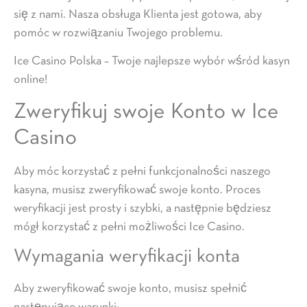
się z nami. Nasza obsługa Klienta jest gotowa, aby
pomóc w rozwiązaniu Twojego problemu.
Ice Casino Polska – Twoje najlepsze wybór wśród kasyn
online!
Zweryfikuj swoje Konto w Ice
Casino
Aby móc korzystać z pełni funkcjonalności naszego
kasyna, musisz zweryfikować swoje konto. Proces
weryfikacji jest prosty i szybki, a następnie będziesz
mógł korzystać z pełni możliwości Ice Casino.
Wymagania weryfikacji konta
Aby zweryfikować swoje konto, musisz spełnić