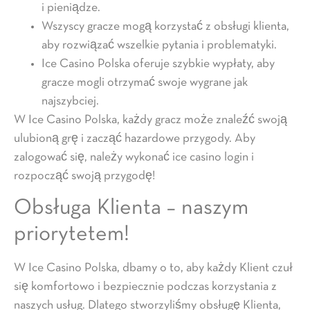
i pieniądze.
Wszyscy gracze mogą korzystać z obsługi klienta,
aby rozwiązać wszelkie pytania i problematyki.
Ice Casino Polska oferuje szybkie wypłaty, aby
gracze mogli otrzymać swoje wygrane jak
najszybciej.
W Ice Casino Polska, każdy gracz może znaleźć swoją
ulubioną grę i zacząć hazardowe przygody. Aby
zalogować się, należy wykonać ice casino login i
rozpocząć swoją przygodę!
Obsługa Klienta – naszym
priorytetem!
W Ice Casino Polska, dbamy o to, aby każdy Klient czuł
się komfortowo i bezpiecznie podczas korzystania z
naszych usług. Dlatego stworzyliśmy obsługę Klienta,