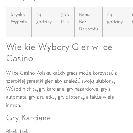
Szybka
24
500
Bonus
24
Wypłata
godziny
PLN
Bez
godziny
Depozytu
Wielkie Wybory Gier w Ice
Casino
W Ice Casino Polska, każdy gracz może korzystać z
szerokiej gametki gier, aby znaleźć swoją ulubioną.
Wśród nich są gry karciane, gry hazardowe, gry z
automata, gry z ruletką, gry z loterią, a także wiele
innych.
Gry Karciane
Black Jack