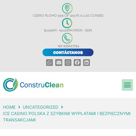
CERRO PLOMO 5931 OF 1213 PS 12 LAS CONDES
8:00AM - 10:00PM MON - SUN
+56 935627734
CONTÁCTANOS
HOME
UNCATEGORIZED
ICE CASINO POLSKA Z SZYBKIMI WYPŁATAMI I BEZPIECZNYMI
TRANSAKCJAMI