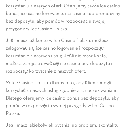
korzystaniu z naszych ofert. Oferujemy także ice casino
bonus, ice casino logowanie, ice casino kod promocyjny
bez depozytu, aby pomóc w rozpoczęciu swojej
przygody w Ice Casino Polska.
Jeśli masz już konto w Ice Casino Polska, możesz
zalogować się ice casino logowanie i rozpocząć
korzystanie z naszych usług. Jeśli nie masz konta,
możesz zarejestrować się ice casino bez depozytu i
rozpocząć korzystanie z naszych ofert.
W Ice Casino Polska, dbamy o to, aby Klienci mogli
korzystać z naszych usług zgodnie z ich oczekiwaniami.
Dlatego oferujemy ice casino bonus bez depozytu, aby
pomóc w rozpoczęciu swojej przygody w Ice Casino
Polska.
Jeśli masz jakiekolwiek pytania lub problem, skontaktuj