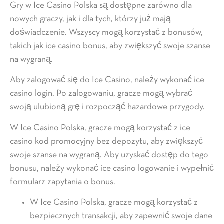
Gry w Ice Casino Polska są dostępne zarówno dla
nowych graczy, jak i dla tych, którzy już mają
doświadczenie. Wszyscy mogą korzystać z bonusów,
takich jak ice casino bonus, aby zwiększyć swoje szanse
na wygraną.
Aby zalogować się do Ice Casino, należy wykonać ice
casino login. Po zalogowaniu, gracze mogą wybrać
swoją ulubioną grę i rozpocząć hazardowe przygody.
W Ice Casino Polska, gracze mogą korzystać z ice
casino kod promocyjny bez depozytu, aby zwiększyć
swoje szanse na wygraną. Aby uzyskać dostęp do tego
bonusu, należy wykonać ice casino logowanie i wypełnić
formularz zapytania o bonus.
W Ice Casino Polska, gracze mogą korzystać z
bezpiecznych transakcji, aby zapewnić swoje dane