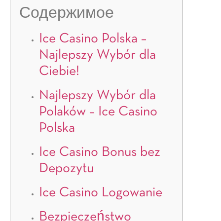
Содержимое
Ice Casino Polska –
Najlepszy Wybór dla
Ciebie!
Najlepszy Wybór dla
Polaków – Ice Casino
Polska
Ice Casino Bonus bez
Depozytu
Ice Casino Logowanie
Bezpieczeństwo