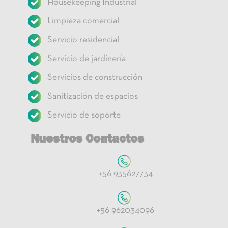
Housekeeping Industrial
Limpieza comercial
Servicio residencial
Servicio de jardinería
Servicios de construcción
Sanitización de espacios
Servicio de soporte
Nuestros Contactos
+56 935627734
+56 962034096