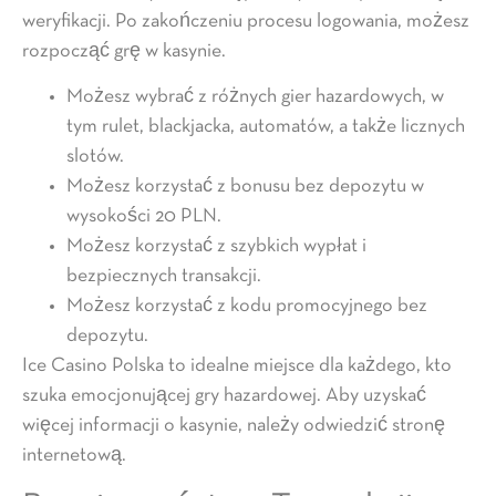
weryfikacji. Po zakończeniu procesu logowania, możesz
rozpocząć grę w kasynie.
Możesz wybrać z różnych gier hazardowych, w
tym rulet, blackjacka, automatów, a także licznych
slotów.
Możesz korzystać z bonusu bez depozytu w
wysokości 20 PLN.
Możesz korzystać z szybkich wypłat i
bezpiecznych transakcji.
Możesz korzystać z kodu promocyjnego bez
depozytu.
Ice Casino Polska to idealne miejsce dla każdego, kto
szuka emocjonującej gry hazardowej. Aby uzyskać
więcej informacji o kasynie, należy odwiedzić stronę
internetową.