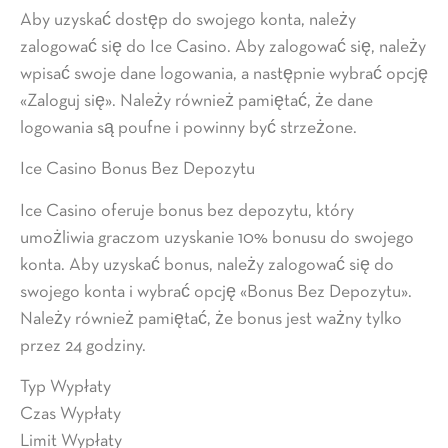
Aby uzyskać dostęp do swojego konta, należy
zalogować się do Ice Casino. Aby zalogować się, należy
wpisać swoje dane logowania, a następnie wybrać opcję
«Zaloguj się». Należy również pamiętać, że dane
logowania są poufne i powinny być strzeżone.
Ice Casino Bonus Bez Depozytu
Ice Casino oferuje bonus bez depozytu, który
umożliwia graczom uzyskanie 10% bonusu do swojego
konta. Aby uzyskać bonus, należy zalogować się do
swojego konta i wybrać opcję «Bonus Bez Depozytu».
Należy również pamiętać, że bonus jest ważny tylko
przez 24 godziny.
Typ Wypłaty
Czas Wypłaty
Limit Wypłaty