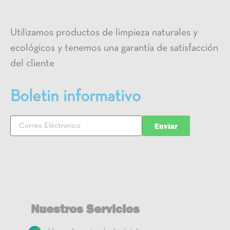
Utilizamos productos de limpieza naturales y
ecológicos y tenemos una garantía de satisfacción
del cliente
Boletin informativo
Enviar
Nuestros Servicios