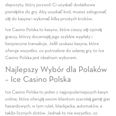
depozytu, który pozwoli Ci uzyskać dodatkowe
pieniądze do gry. Aby uzyskać kod, musisz zalogować
się do kasyna i wykonać kilka prostych kroków.
Ice Casino Polska to kasyno, które cieszy się opinią
graczy, którzy doceniają jego szybkie wypłaty i
bezpieczne transakcje. Jeśli szukasz kasyna, które
oferuje wszystko, co potrzebne do udanej gry, to Ice
Casino Polska jest idealnym wyborem.
Najlepszy Wybór dla Polaków
– Ice Casino Polska
Ice Casino Polska to jeden z najpopularniejszych kasyn
online, które oferują swoim klientom szeroką gamę gier
hazardowych, w tym rulet, blackjacka, automatów, a
także licznych slotów. Jednak to nie wszystko, co