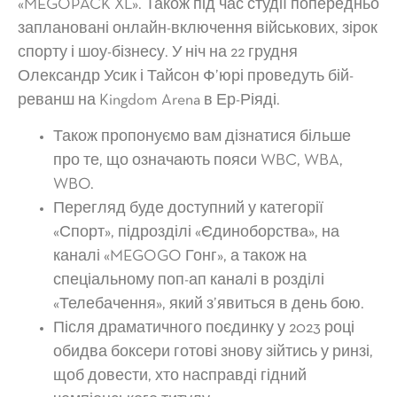
«MEGOPACK XL». Також під час студії попередньо
заплановані онлайн-включення військових, зірок
спорту і шоу-бізнесу. У ніч на 22 грудня
Олександр Усик і Тайсон Ф’юрі проведуть бій-
реванш на Kingdom Arena в Ер-Ріяді.
Також пропонуємо вам дізнатися більше
про те, що означають пояси WBC, WBA,
WBO.
Перегляд буде доступний у категорії
«Спорт», підрозділі «Єдиноборства», на
каналі «MEGOGO Гонг», а також на
спеціальному поп-ап каналі в розділі
«Телебачення», який з’явиться в день бою.
Після драматичного поєдинку у 2023 році
обидва боксери готові знову зійтись у ринзі,
щоб довести, хто насправді гідний