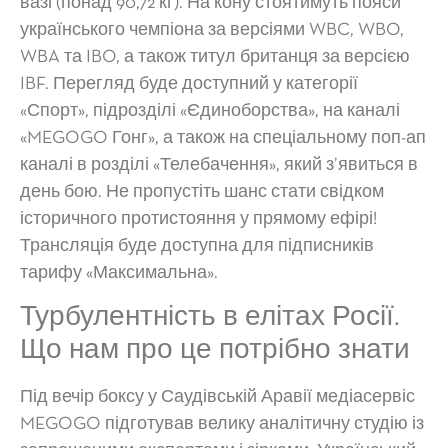
вазі (понад 90,72 кг). На кону стоятимуть пояси
українського чемпіона за версіями WBC, WBO,
WBA та IBO, а також титул британця за версією
IBF. Перегляд буде доступний у категорії
«Спорт», підрозділі «Єдиноборства», на каналі
«MEGOGO Гонг», а також на спеціальному поп-ап
каналі в розділі «Телебачення», який з’явиться в
день бою. Не пропустіть шанс стати свідком
історичного протистояння у прямому ефірі!
Трансляція буде доступна для підписників
тарифу «Максимальна».
Турбулентність в елітах Росії.
Що нам про це потрібно знати
Під вечір боксу у Саудівській Аравії медіасервіс
MEGOGO підготував велику аналітичну студію із