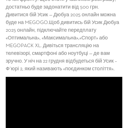
достатньо буде задонатити від 500 грн.
Дивитися бій Усик — Дюбуа 2025 онлайн можна
буде на MEGOGO.Щоб дивитись бій Усик Дюбуа
2025 онлайн, підключайте передплату
«Оптимальна», «Максимальна»,«Спорт» або
MEGOPACK XL. Дивіться трансляцію на
телевізорі, смартфоні або ноутбуці — де вам
зручно. У ніч на 22 грудня відбудеться бій Усик –
Ф’юрі 2, який називають «поєдинком століття».