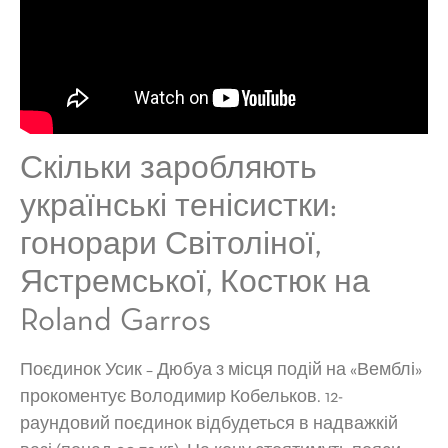
Скільки заробляють
українські тенісистки:
гонорари Світоліної,
Ястремської, Костюк на
Roland Garros
Поєдинок Усик – Дюбуа з місця подій на «Вемблі»
прокоментує Володимир Кобельков. 12-
раундовий поєдинок відбудеться в надважкій