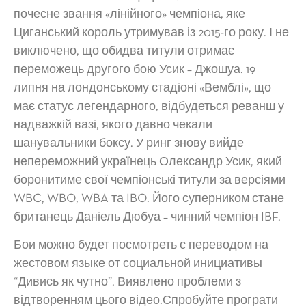
почесне звання «лінійного» чемпіона, яке
Циганський король утримував із 2015-го року. І не
виключено, що обидва титули отримає
переможець другого бою Усик – Джошуа. 19
липня на лондонському стадіоні «Вемблі», що
має статус легендарного, відбудеться реванш у
надважкій вазі, якого давно чекали
шанувальники боксу. У ринг знову вийде
непереможний українець Олександр Усик, який
боронитиме свої чемпіонські титули за версіями
WBC, WBO, WBA та IBO. Його суперником стане
британець Даніель Дюбуа – чинний чемпіон IBF.
Бои можно будет посмотреть с переводом на
жестовом языке от социальной инициативы
“Дивись як чутно”. Виявлено проблеми з
відтворенням цього відео.Спробуйте програти