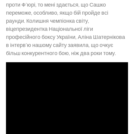
проти Ф’юрі, то мені здається, що Сашко
переможе, особливо, якщо бій пройде всі
раунди. Колишня чемпіонка світу,
віцепрезидентка Національної ліги
професійного боксу України, Аліна Шатернікова
в інтерв’ю нашому сайту заявила, що очкує
більш конкурентного бою, ніж два роки тому.