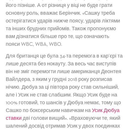
його пізніше. А от різниця у віці не буде грати
основну роль, вважає Берінчик. «Сашку треба
остерігатися ударів нижче поясу, ударів ліктями
та інших брудних прийомів. Також пропонуємо
вам дізнатися більше про те, що означають
пояси WBC, WBA, WBO.
Для британця це була 34-та перемога в кар’єрі та
лише десята без нокауту. За весь час виступів
він не зміг перемогти лише американця Деонтея
Вайлдера, з яким у грудні 2018 року розписав
нічию. Дюбуа за ці півтора року став сильніший,
але і Усик не став слабшим. Якщо Усик буде на
100% готовий, то шансів у Дюбуа немає, тому що
Сашко по боксерським навичкам на
Усик Дюбуа
ставки
дві голови вищий». «Враховуючи те, який
шалений досвід отримав Усик у двох поєдинках