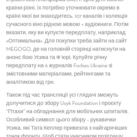
країни різні, їх потрібно уточнювати окремо в
країні якої ви знаходитесь. 107 каналів і колекція
сучасного кіно рідною мовою + аудіокниги. Потім
вказати, яку ви купуєте передплату, наприклад
«Оптимальна». Для покупки треба зайти на сайт
MEGOGO, де на головній сторінці натиснути на
анонс бою Усика та Ф’юрі. Купуйте річну
передплату на 6 журналів Forbes Ukraine зі
змістовними матеріалами, рейтингами та
аналітикою від грн.
Також під час трансляції усі глядачі зможуть
долучитися до збору Usyk Foundation і проєкту
“Птахи” на обладнання для мобільних шпиталів.
Особливий символ цього збору – рукавички
Усика, які Тата Кеплер привезла з найгарячіших
точок фронту. Щоб стати учасником розіграшу,