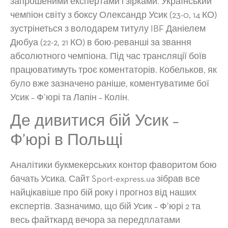
запрошеними експертами і зірками. Український
чемпіон світу з боксу Олександр Усик (23-0, 14 КО)
зустрінеться з володарем титулу IBF Даніелем
Дюбуа (22-2, 21 КО) в бою-реванші за звання
абсолютного чемпіона. Під час трансляції боїв
працюватимуть троє коментаторів. Кобельков, як
було вже зазначено раніше, коментуватиме бої
Усик – Ф’юрі та Лапін – Колін.
Де дивитися бій Усик –
Ф’юрі в Польщі
Аналітики букмекерських контор фаворитом бою
бачать Усика. Сайт Sport-express.ua зібрав все
найцікавіше про бій року і прогноз від наших
експертів. Зазначимо, що бій Усик – Ф’юрі 2 та
весь файткард вечора за передплатами