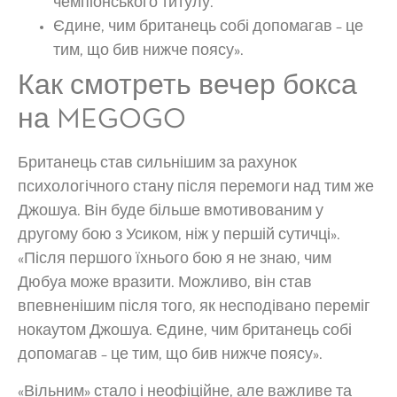
чемпіонського титулу.
Єдине, чим британець собі допомагав – це
тим, що бив нижче поясу».
Как смотреть вечер бокса
на MEGOGO
Британець став сильнішим за рахунок
психологічного стану після перемоги над тим же
Джошуа. Він буде більше вмотивованим у
другому бою з Усиком, ніж у першій сутичці».
«Після першого їхнього бою я не знаю, чим
Дюбуа може вразити. Можливо, він став
впевненішим після того, як несподівано переміг
нокаутом Джошуа. Єдине, чим британець собі
допомагав – це тим, що бив нижче поясу».
«Вільним» стало і неофіційне, але важливе та