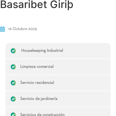
Basaribet Giriþ
16 Octubre 2025
Housekeeping Industrial
Limpieza comercial
Servicio residencial
Servicio de jardinería
Servicios de construcción