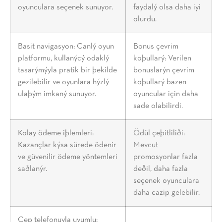
oyunculara seçenek sunuyor.
faydalý olsa daha iyi
olurdu.
Basit navigasyon: Canlý oyun
Bonus çevrim
platformu, kullanýcý odaklý
koþullarý: Verilen
tasarýmýyla pratik bir þekilde
bonuslarýn çevrim
gezilebilir ve oyunlara hýzlý
koþullarý bazen
ulaþým imkaný sunuyor.
oyuncular için daha
sade olabilirdi.
Kolay ödeme iþlemleri:
Ödül çeþitliliði:
Kazançlar kýsa sürede ödenir
Mevcut
ve güvenilir ödeme yöntemleri
promosyonlar fazla
saðlanýr.
deðil, daha fazla
seçenek oyunculara
daha cazip gelebilir.
Cep telefonuyla uyumlu: