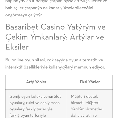
baþladýðý an itibariyle çarpan hýzla arttýkça ilerler ve
bahisçiler çarpanýn ne kadar yükselebileceðini
öngörmeye çalýþýr.
Basaribet Casino Yatýrým ve
Çekim Ýmkanlarý: Artýlar ve
Eksiler
Bu online oyun sitesi, çok sayýda oyun alternatifi ve
interaktif özellikleriyle kullanýcýlarý memnun ediyor.
Artý Yönler
Eksi Yönler
Geniþ oyun koleksiyonu: Slot
Müþteri destek
oyunlarý, rulet ve canlý masa
hizmeti: Müþteri
oyunlarý farklý türleriyle
Yardým Hizmetleri
farklý oyun türleriyle
daha süratli ve