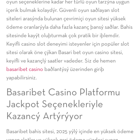
oyun seçeneklerine kadar her türlü oyun tarzýna uygun
içerik bulmak kolaydýr. Güvenli oyun saðlayan slot
siteleri arasýnda bulunan çevrimiçi oyun sitesi yüksek
ödeme oranlarýyla daha fazla kazanç þansý saðlar. Bahis
sitesinde kayýt oluþturmak çok pratik bir iþlemdir.
Keyifli casino slot deneyimi isteyenler için popüler slot
sitesi olarak öne çýkan Basari bet oyun casino sitesi,
keyifli ve kazançlý saatler vadeder. Siz de hemen
basaribet casino
baðlantýsý üzerinden giriþ
yapabilirsiniz.
Basaribet Casino Platformu
Jackpot Seçenekleriyle
Kazancý Artýrýyor
Basaribet bahis sitesi, 2025 yýlý içinde en yüksek ödeme