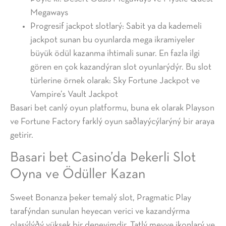
Megaways
Progresif jackpot slotlarý: Sabit ya da kademeli
jackpot sunan bu oyunlarda mega ikramiyeler
büyük ödül kazanma ihtimali sunar. En fazla ilgi
gören en çok kazandýran slot oyunlarýdýr. Bu slot
türlerine örnek olarak: Sky Fortune Jackpot ve
Vampire’s Vault Jackpot
Basari bet canlý oyun platformu, buna ek olarak Playson
ve Fortune Factory farklý oyun saðlayýcýlarýný bir araya
getirir.
Basari bet Casino’da Þekerli Slot
Oyna ve Ödüller Kazan
Sweet Bonanza þeker temalý slot, Pragmatic Play
tarafýndan sunulan heyecan verici ve kazandýrma
olasýlýðý yüksek bir deneyimdir. Tatlý meyve ikonlarý ve