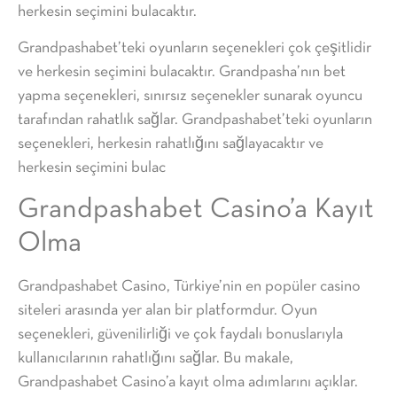
herkesin seçimini bulacaktır.
Grandpashabet’teki oyunların seçenekleri çok çeşitlidir
ve herkesin seçimini bulacaktır. Grandpasha’nın bet
yapma seçenekleri, sınırsız seçenekler sunarak oyuncu
tarafından rahatlık sağlar. Grandpashabet’teki oyunların
seçenekleri, herkesin rahatlığını sağlayacaktır ve
herkesin seçimini bulac
Grandpashabet Casino’a Kayıt
Olma
Grandpashabet Casino, Türkiye’nin en popüler casino
siteleri arasında yer alan bir platformdur. Oyun
seçenekleri, güvenilirliği ve çok faydalı bonuslarıyla
kullanıcılarının rahatlığını sağlar. Bu makale,
Grandpashabet Casino’a kayıt olma adımlarını açıklar.