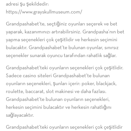
adresi şu şekildedir:
https://www.grayskullmuseum.com/
Grandpashabet’te, seçtiğiniz oyunları seçerek ve bet
yaparak, kazanımınızı artırabilirsiniz. Grandpasha’nın bet
yapma seçenekleri çok çeşitlidir ve herkesin seçimini
bulacaktır. Grandpashabet’te bulunan oyunlar, sınırsız
seçenekler sunarak oyuncu tarafından rahatlık sağlar.
Grandpashabet’teki oyunların seçenekleri çok çeşitlidir.
Sadece casino siteleri Grandpashabet’te bulunan
oyunların seçenekleri, şunları içerir: poker, blackjack,
roulette, baccarat, slot makinesi ve daha fazlası.
Grandpashabet’te bulunan oyunların seçenekleri,
herkesin seçimini bulacaktır ve herkesin rahatlığını
sağlayacaktır.
Grandpashabet’teki oyunların seçenekleri çok çeşitlidir