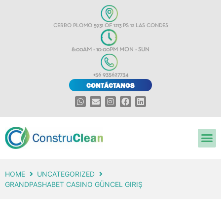
CERRO PLOMO 5931 OF 1213 PS 12 LAS CONDES
8:00AM - 10:00PM MON - SUN
+56 935627734
CONTÁCTANOS
HOME
UNCATEGORIZED
GRANDPASHABET CASINO GÜNCEL GIRIŞ