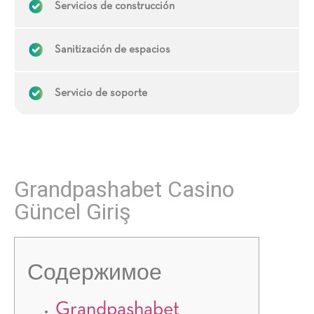
Servicios de construcción
Sanitización de espacios
Servicio de soporte
Grandpashabet Casino
Güncel Giriş
Содержимое
Grandpashabet