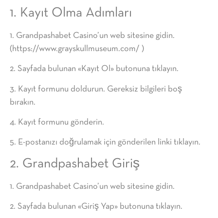
1. Kayıt Olma Adımları
1. Grandpashabet Casino’un web sitesine gidin.
(https://www.grayskullmuseum.com/ )
2. Sayfada bulunan «Kayıt Ol» butonuna tıklayın.
3. Kayıt formunu doldurun. Gereksiz bilgileri boş
bırakın.
4. Kayıt formunu gönderin.
5. E-postanızı doğrulamak için gönderilen linki tıklayın.
2. Grandpashabet Giriş
1. Grandpashabet Casino’un web sitesine gidin.
2. Sayfada bulunan «Giriş Yap» butonuna tıklayın.