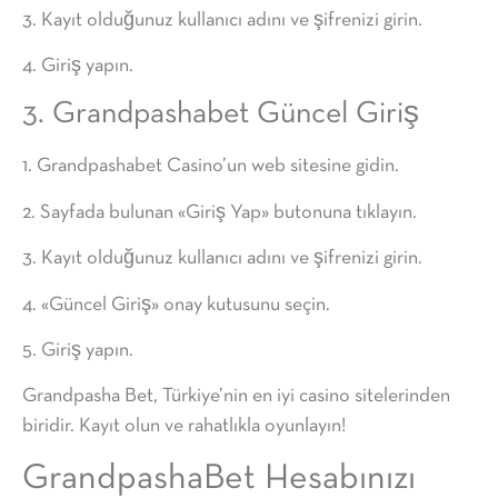
3. Kayıt olduğunuz kullanıcı adını ve şifrenizi girin.
4. Giriş yapın.
3. Grandpashabet Güncel Giriş
1. Grandpashabet Casino’un web sitesine gidin.
2. Sayfada bulunan «Giriş Yap» butonuna tıklayın.
3. Kayıt olduğunuz kullanıcı adını ve şifrenizi girin.
4. «Güncel Giriş» onay kutusunu seçin.
5. Giriş yapın.
Grandpasha Bet, Türkiye’nin en iyi casino sitelerinden
biridir. Kayıt olun ve rahatlıkla oyunlayın!
GrandpashaBet Hesabınızı