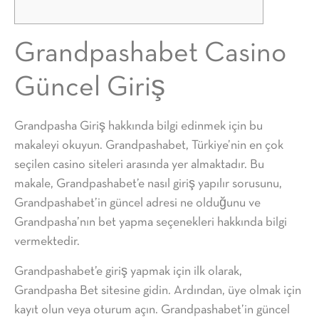
Grandpashabet Casino
Güncel Giriş
Grandpasha Giriş hakkında bilgi edinmek için bu
makaleyi okuyun. Grandpashabet, Türkiye’nin en çok
seçilen casino siteleri arasında yer almaktadır. Bu
makale, Grandpashabet’e nasıl giriş yapılır sorusunu,
Grandpashabet’in güncel adresi ne olduğunu ve
Grandpasha’nın bet yapma seçenekleri hakkında bilgi
vermektedir.
Grandpashabet’e giriş yapmak için ilk olarak,
Grandpasha Bet sitesine gidin. Ardından, üye olmak için
kayıt olun veya oturum açın. Grandpashabet’in güncel