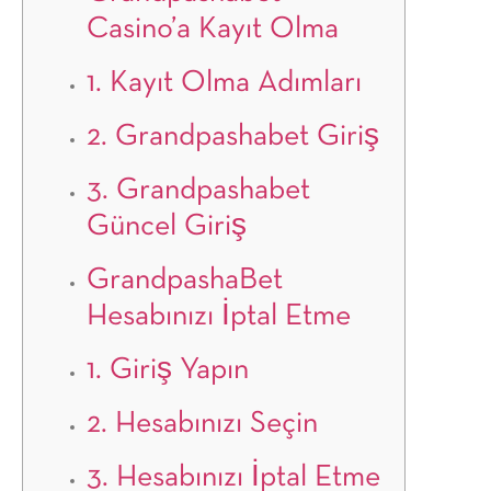
Casino’a Kayıt Olma
1. Kayıt Olma Adımları
2. Grandpashabet Giriş
3. Grandpashabet
Güncel Giriş
GrandpashaBet
Hesabınızı İptal Etme
1. Giriş Yapın
2. Hesabınızı Seçin
3. Hesabınızı İptal Etme