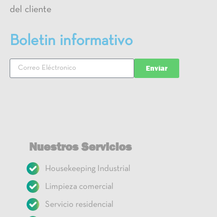
del cliente
Boletin informativo
Enviar
Nuestros Servicios
Housekeeping Industrial
Limpieza comercial
Servicio residencial