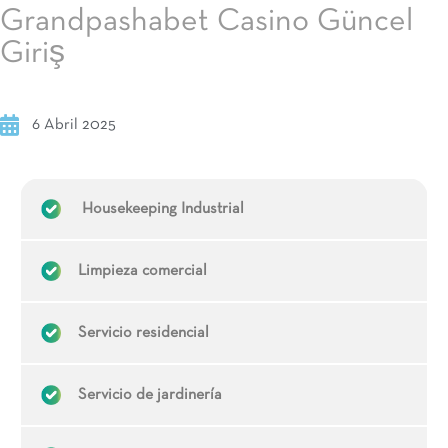
Grandpashabet Casino Güncel
Giriş
6 Abril 2025
Housekeeping Industrial
Limpieza comercial
Servicio residencial
Servicio de jardinería