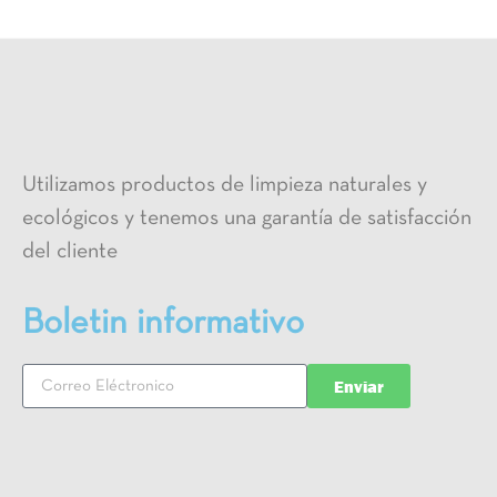
Utilizamos productos de limpieza naturales y
ecológicos y tenemos una garantía de satisfacción
del cliente
Boletin informativo
Enviar