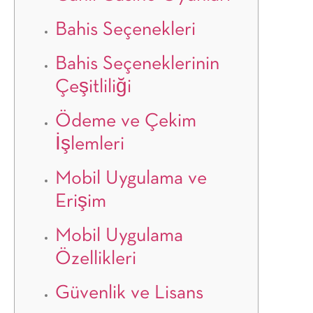
Bahis Seçenekleri
Bahis Seçeneklerinin
Çeşitliliği
Ödeme ve Çekim
İşlemleri
Mobil Uygulama ve
Erişim
Mobil Uygulama
Özellikleri
Güvenlik ve Lisans