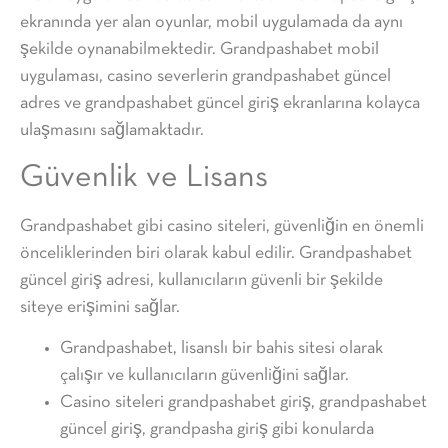
ekranında yer alan oyunlar, mobil uygulamada da aynı
şekilde oynanabilmektedir. Grandpashabet mobil
uygulaması, casino severlerin grandpashabet güncel
adres ve grandpashabet güncel giriş ekranlarına kolayca
ulaşmasını sağlamaktadır.
Güvenlik ve Lisans
Grandpashabet gibi casino siteleri, güvenliğin en önemli
önceliklerinden biri olarak kabul edilir. Grandpashabet
güncel giriş adresi, kullanıcıların güvenli bir şekilde
siteye erişimini sağlar.
Grandpashabet, lisanslı bir bahis sitesi olarak
çalışır ve kullanıcıların güvenliğini sağlar.
Casino siteleri grandpashabet giriş, grandpashabet
güncel giriş, grandpasha giriş gibi konularda