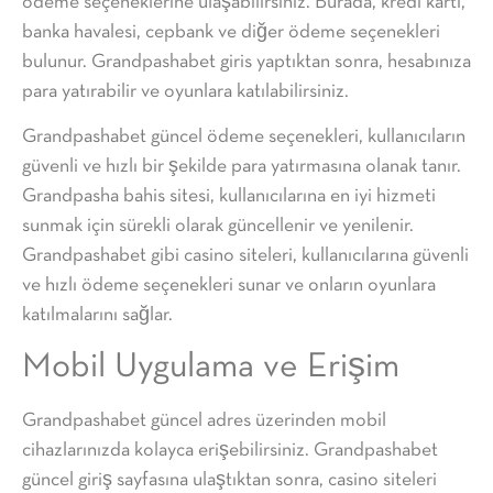
ödeme seçeneklerine ulaşabilirsiniz. Burada, kredi kartı,
banka havalesi, cepbank ve diğer ödeme seçenekleri
bulunur. Grandpashabet giris yaptıktan sonra, hesabınıza
para yatırabilir ve oyunlara katılabilirsiniz.
Grandpashabet güncel ödeme seçenekleri, kullanıcıların
güvenli ve hızlı bir şekilde para yatırmasına olanak tanır.
Grandpasha bahis sitesi, kullanıcılarına en iyi hizmeti
sunmak için sürekli olarak güncellenir ve yenilenir.
Grandpashabet gibi casino siteleri, kullanıcılarına güvenli
ve hızlı ödeme seçenekleri sunar ve onların oyunlara
katılmalarını sağlar.
Mobil Uygulama ve Erişim
Grandpashabet güncel adres üzerinden mobil
cihazlarınızda kolayca erişebilirsiniz. Grandpashabet
güncel giriş sayfasına ulaştıktan sonra, casino siteleri