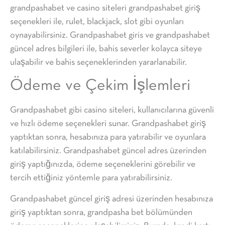
grandpashabet ve casino siteleri grandpashabet giriş
seçenekleri ile, rulet, blackjack, slot gibi oyunları
oynayabilirsiniz. Grandpashabet giris ve grandpashabet
güncel adres bilgileri ile, bahis severler kolayca siteye
ulaşabilir ve bahis seçeneklerinden yararlanabilir.
Ödeme ve Çekim İşlemleri
Grandpashabet gibi casino siteleri, kullanıcılarına güvenli
ve hızlı ödeme seçenekleri sunar. Grandpashabet giriş
yaptıktan sonra, hesabınıza para yatırabilir ve oyunlara
katılabilirsiniz. Grandpashabet güncel adres üzerinden
giriş yaptığınızda, ödeme seçeneklerini görebilir ve
tercih ettiğiniz yöntemle para yatırabilirsiniz.
Grandpashabet güncel giriş adresi üzerinden hesabınıza
giriş yaptıktan sonra, grandpasha bet bölümünden