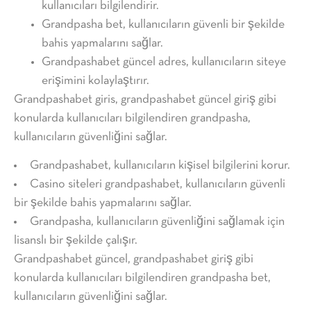
kullanıcıları bilgilendirir.
Grandpasha bet, kullanıcıların güvenli bir şekilde
bahis yapmalarını sağlar.
Grandpashabet güncel adres, kullanıcıların siteye
erişimini kolaylaştırır.
Grandpashabet giris, grandpashabet güncel giriş gibi
konularda kullanıcıları bilgilendiren grandpasha,
kullanıcıların güvenliğini sağlar.
Grandpashabet, kullanıcıların kişisel bilgilerini korur.
Casino siteleri grandpashabet, kullanıcıların güvenli
bir şekilde bahis yapmalarını sağlar.
Grandpasha, kullanıcıların güvenliğini sağlamak için
lisanslı bir şekilde çalışır.
Grandpashabet güncel, grandpashabet giriş gibi
konularda kullanıcıları bilgilendiren grandpasha bet,
kullanıcıların güvenliğini sağlar.