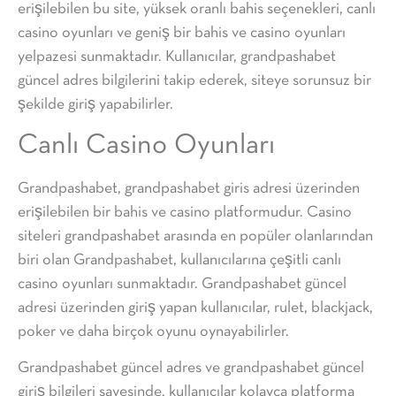
erişilebilen bu site, yüksek oranlı bahis seçenekleri, canlı
casino oyunları ve geniş bir bahis ve casino oyunları
yelpazesi sunmaktadır. Kullanıcılar, grandpashabet
güncel adres bilgilerini takip ederek, siteye sorunsuz bir
şekilde giriş yapabilirler.
Canlı Casino Oyunları
Grandpashabet, grandpashabet giris adresi üzerinden
erişilebilen bir bahis ve casino platformudur. Casino
siteleri grandpashabet arasında en popüler olanlarından
biri olan Grandpashabet, kullanıcılarına çeşitli canlı
casino oyunları sunmaktadır. Grandpashabet güncel
adresi üzerinden giriş yapan kullanıcılar, rulet, blackjack,
poker ve daha birçok oyunu oynayabilirler.
Grandpashabet güncel adres ve grandpashabet güncel
giriş bilgileri sayesinde, kullanıcılar kolayca platforma