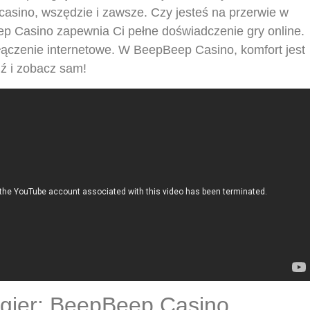
casino, wszędzie i zawsze. Czy jesteś na przerwie w
ep Casino zapewnia Ci pełne doświadczenie gry online.
łączenie internetowe. W BeepBeep Casino, komfort jest
ź i zobacz sam!
e gier: BeepBeep Casino