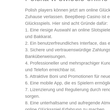
Polish players können jetzt am online Glüc
Zuhause verlassen. BeepBeep Casino ist ein
Glücksspiels. Hier sind acht Gründe dafür:
1. Eine riesige Auswahl an online Slotspiel
und Bakkarat.
2. Ein benutzerfreundliches Interface, das 
3. Sichere und vertrauenswürdige Zahlungs
Banküberweisungen.
4. Professioneller und mehrsprachiger Kun
und Telefon erreichbar ist.
5. Attraktive Boni und Promotionen für neu
6. Eine mobile App, die es Spielern ermögl
7. Lizenzierung und Regulierung durch ren
sorgen.
8. Eine unterhaltsame und aufregende Atmos
online Glücksspiel-Erfahrung zu machen.