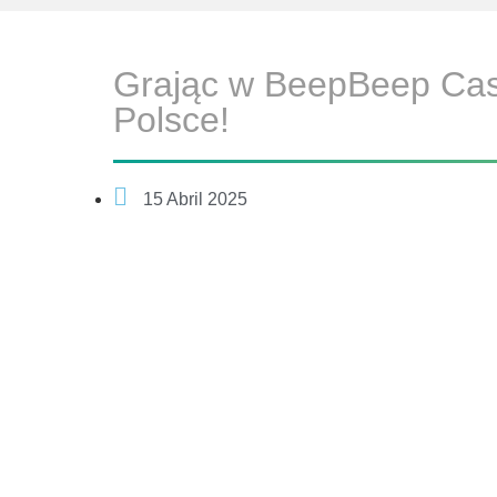
Grając w BeepBeep Casi
Polsce!
15 Abril 2025