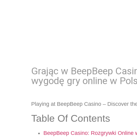
Grając w BeepBeep Casi
wygodę gry online w Pols
Playing at BeepBeep Casino – Discover the
Table Of Contents
BeepBeep Casino: Rozgrywki Online 