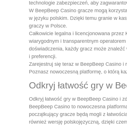
technologie zabezpieczeń, aby zagwarant
W BeepBeep Casino gracze mogą korzystać z
w języku polskim. Dzięki temu granie w kasy
graczy w Polsce.
Całkowicie legalna i licencjonowana przez 
wiarygodnym i transparentnym operatorem 
doświadczenia, każdy gracz może znaleźć
i preferencji.
Zarejestruj się teraz w BeepBeep Casino i 
Poznasz nowoczesną platformę, o którą ka
Odkryj łatwość gry w B
Odkryj łatwość gry w BeepBeep Casino i z
BeepBeep Casino to nowoczesna platforma 
początkujący gracze będą mogli z łatwością
również wersję polskojęzyczną, dzięki cze