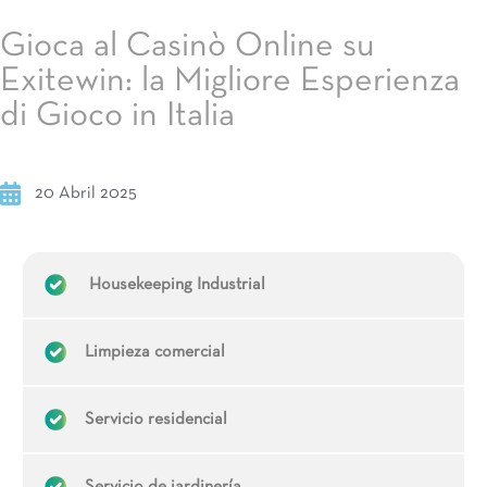
Gioca al Casinò Online su
Exitewin: la Migliore Esperienza
di Gioco in Italia
20 Abril 2025
Housekeeping Industrial
Limpieza comercial
Servicio residencial