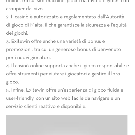
online, tra cui slot machine, giochi da tavolo e giochi con
croupier dal vivo.
2. Il casinò è autorizzato e regolamentato dall’Autorità
di gioco di Malta, il che garantisce la sicurezza e l’equità
dei giochi.
3. Exitewin offre anche una varietà di bonus e
promozioni, tra cui un generoso bonus di benvenuto
per i nuovi giocatori.
4. Il casinò online supporta anche il gioco responsabile e
offre strumenti per aiutare i giocatori a gestire il loro
gioco.
5. Infine, Exitewin offre un’esperienza di gioco fluida e
user-friendly, con un sito web facile da navigare e un
servizio clienti reattivo e disponibile.