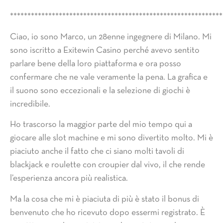
*************************************************************
Ciao, io sono Marco, un 28enne ingegnere di Milano. Mi
sono iscritto a Exitewin Casino perché avevo sentito
parlare bene della loro piattaforma e ora posso
confermare che ne vale veramente la pena. La grafica e
il suono sono eccezionali e la selezione di giochi è
incredibile.
Ho trascorso la maggior parte del mio tempo qui a
giocare alle slot machine e mi sono divertito molto. Mi è
piaciuto anche il fatto che ci siano molti tavoli di
blackjack e roulette con croupier dal vivo, il che rende
l’esperienza ancora più realistica.
Ma la cosa che mi è piaciuta di più è stato il bonus di
benvenuto che ho ricevuto dopo essermi registrato. È