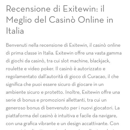
Recensione di Exitewin: il
Meglio del Casinò Online in
Italia
Benvenuti nella recensione di Exitewin, il casinò online
di prima classe in Italia. Exitewin offre una vasta gamma
di giochi da casinò, tra cui slot machine, blackjack,
roulette e video poker. Il casinò è autorizzato e
regolamentato dall’autorità di gioco di Curacao, il che
significa che puoi essere sicuro di giocare in un
ambiente sicuro e protetto. Inoltre, Exitewin offre una
serie di bonus e promozioni allettanti, tra cui un
generoso bonus di benvenuto per i nuovi giocatori. La
piattaforma del casinò è intuitiva e facile da navigare,
con una grafica vibrante e un design accattivante. Con