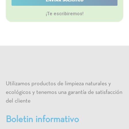
¡Te escribiremos!
Utilizamos productos de limpieza naturales y
ecológicos y tenemos una garantía de satisfacción
del cliente
Boletin informativo