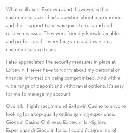
What really sets Exitewin apart, however, is their
customer service. I had a question about a promotion
and their support team was quick to respond and
resolve my issue. They were friendly, knowledgeable,
and professional – everything you could want in a
customer service team.
I also appreciated the security measures in place at
Exitewin. I never have to worry about my personal or
financial information being compromised. And with a
wide range of deposit and withdrawal options, it’s easy
for me to manage my account.
Overall, I highly recommend Exitewin Casino to anyone
looking for a top-quality online gaming experience.
Gioca al Casinò Online su Exitewin: la Migliore
Esperienza di Gioco in Italia, I couldn’t agree more!