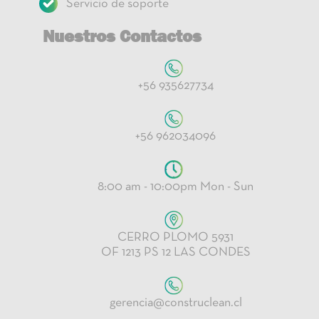
Servicio de soporte
Nuestros Contactos
+56 935627734
+56 962034096
8:00 am - 10:00pm Mon - Sun
CERRO PLOMO 5931
OF 1213 PS 12 LAS CONDES
gerencia@construclean.cl