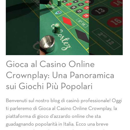
Gioca al Casino Online
Crownplay: Una Panoramica
sui Giochi Più Popolari
Benvenuti sul nostro blog di casinò professionale! Oggi
ti parleremo di Gioca al Casino Online Crownplay, la
piattaforma di gioco d’azzardo online che sta
guadagnando popolarità in Italia. Ecco una breve