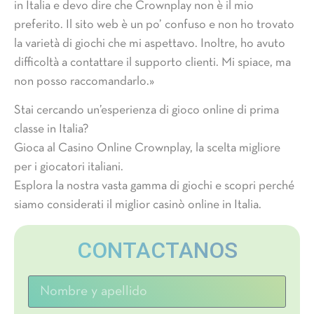
in Italia e devo dire che Crownplay non è il mio
preferito. Il sito web è un po’ confuso e non ho trovato
la varietà di giochi che mi aspettavo. Inoltre, ho avuto
difficoltà a contattare il supporto clienti. Mi spiace, ma
non posso raccomandarlo.»
Stai cercando un’esperienza di gioco online di prima
classe in Italia?
Gioca al Casino Online Crownplay, la scelta migliore
per i giocatori italiani.
Esplora la nostra vasta gamma di giochi e scopri perché
siamo considerati il ​​miglior casinò online in Italia.
CONTACTANOS