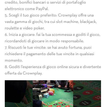
credito, bonifici bancari o servizi di portafoglio
elettronico come PayPal.
5. Scegli il tuo gioco preferito: Crownplay offre una
vasta gamma di giochi, tra cui slot machine, blackjack,
roulette e video poker.
6. Inizia a giocare: fai la tua scommessa e goditi il gioco,
ricordandoti di giocare in modo responsabile.
7. Riscuoti le tue vincite: se hai avuto fortuna, puoi
richiedere il pagamento delle tue vincite in qualsiasi
momento.
8. Goditi l’esperienza di gioco online sicura e divertente
offerta da Crownplay.