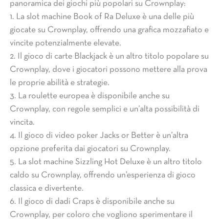
panoramica dei giochi più popolari su Crownplay:
1. La slot machine Book of Ra Deluxe è una delle più
giocate su Crownplay, offrendo una grafica mozzafiato e
vincite potenzialmente elevate.
2. Il gioco di carte Blackjack è un altro titolo popolare su
Crownplay, dove i giocatori possono mettere alla prova
le proprie abilità e strategie.
3. La roulette europea è disponibile anche su
Crownplay, con regole semplici e un’alta possibilità di
vincita.
4. Il gioco di video poker Jacks or Better è un’altra
opzione preferita dai giocatori su Crownplay.
5. La slot machine Sizzling Hot Deluxe è un altro titolo
caldo su Crownplay, offrendo un’esperienza di gioco
classica e divertente.
6. Il gioco di dadi Craps è disponibile anche su
Crownplay, per coloro che vogliono sperimentare il