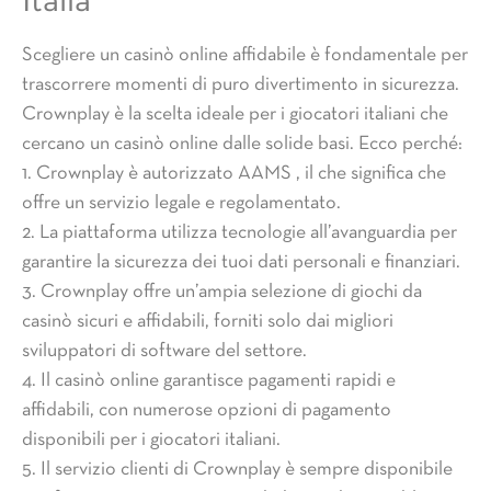
Italia
Scegliere un casinò online affidabile è fondamentale per
trascorrere momenti di puro divertimento in sicurezza.
Crownplay è la scelta ideale per i giocatori italiani che
cercano un casinò online dalle solide basi. Ecco perché:
1. Crownplay è autorizzato AAMS , il che significa che
offre un servizio legale e regolamentato.
2. La piattaforma utilizza tecnologie all’avanguardia per
garantire la sicurezza dei tuoi dati personali e finanziari.
3. Crownplay offre un’ampia selezione di giochi da
casinò sicuri e affidabili, forniti solo dai migliori
sviluppatori di software del settore.
4. Il casinò online garantisce pagamenti rapidi e
affidabili, con numerose opzioni di pagamento
disponibili per i giocatori italiani.
5. Il servizio clienti di Crownplay è sempre disponibile