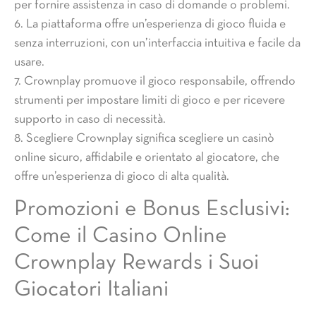
per fornire assistenza in caso di domande o problemi.
6. La piattaforma offre un’esperienza di gioco fluida e
senza interruzioni, con un’interfaccia intuitiva e facile da
usare.
7. Crownplay promuove il gioco responsabile, offrendo
strumenti per impostare limiti di gioco e per ricevere
supporto in caso di necessità.
8. Scegliere Crownplay significa scegliere un casinò
online sicuro, affidabile e orientato al giocatore, che
offre un’esperienza di gioco di alta qualità.
Promozioni e Bonus Esclusivi:
Come il Casino Online
Crownplay Rewards i Suoi
Giocatori Italiani