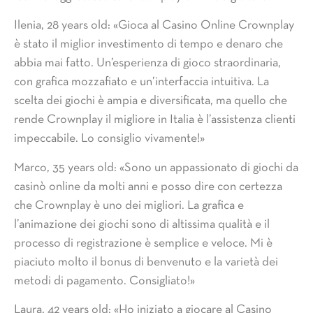
Ilenia, 28 years old: «Gioca al Casino Online Crownplay
è stato il miglior investimento di tempo e denaro che
abbia mai fatto. Un’esperienza di gioco straordinaria,
con grafica mozzafiato e un’interfaccia intuitiva. La
scelta dei giochi è ampia e diversificata, ma quello che
rende Crownplay il migliore in Italia è l’assistenza clienti
impeccabile. Lo consiglio vivamente!»
Marco, 35 years old: «Sono un appassionato di giochi da
casinò online da molti anni e posso dire con certezza
che Crownplay è uno dei migliori. La grafica e
l’animazione dei giochi sono di altissima qualità e il
processo di registrazione è semplice e veloce. Mi è
piaciuto molto il bonus di benvenuto e la varietà dei
metodi di pagamento. Consigliato!»
Laura, 42 years old: «Ho iniziato a giocare al Casino