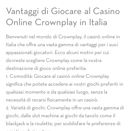
Vantaggi di Giocare al Casino
Online Crownplay in Italia
Benvenuti nel mondo di Crownplay, il casinò online in
Italia che offre una vasta gamma di vantaggi per i suoi
appassionati giocatori. Ecco alcuni motivi per cui
dovreste scegliere Crownplay come la vostra
destinazione di gioco online preferita:
1. Comodità: Giocare al casinò online Crownplay
significa che potete accedere ai vostri giochi preferiti in
qualsiasi momento e da qualsiasi luogo, senza la
necessità di recarsi fisicamente in un casinò.
2. Varietà di giochi: Crownplay offre una vasta gamma di
giochi, dalle slot machine ai giochi da tavolo come il
blackjack e la roulette, per soddisfare le preferenze di