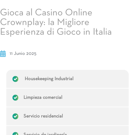
Gioca al Casino Online
Crownplay: la Migliore
Esperienza di Gioco in Italia
11 Junio 2025
Housekeeping Industrial
Limpieza comercial
Servicio residencial