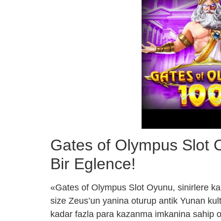
Gates of Olympus Slot O
Bir Eglence!
«Gates of Olympus Slot Oyunu, sinirlere kar
size Zeus’un yanina oturup antik Yunan kult
kadar fazla para kazanma imkanina sahip ol