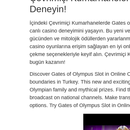
Deneyin!
İçindeki Çevrimiçi Kumarhanelerde Gates of
canlı casino deneyimini yaşayın. Bu yeni ve
gücünden ve mitolojik ödüllerden yararlanm
casino oyunlarına erişim sağlayan en iyi onl
çekme seçenekleriyle keyif alın. Çevrimiç
bugün kazanın!
Discover Gates of Olympus Slot in Online C
boundaries in Turkey. This new and exciting
Olympian family and mythical prizes. Find t
broadcast on national channels. Make trans
options. Try Gates of Olympus Slot in Onli