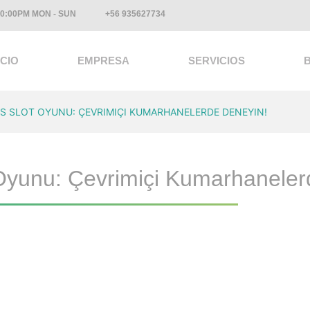
10:00PM MON - SUN
+56 935627734
ICIO
EMPRESA
SERVICIOS
S SLOT OYUNU: ÇEVRIMIÇI KUMARHANELERDE DENEYIN!
Oyunu: Çevrimiçi Kumarhaneler