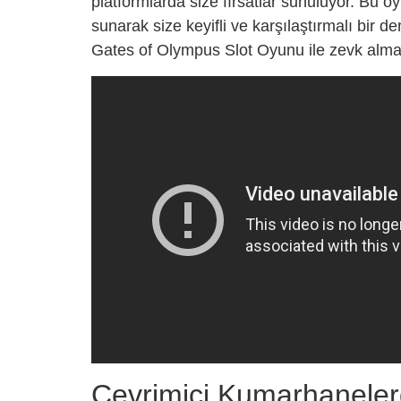
platformlarda size fırsatlar sunuluyor. Bu oy
sunarak size keyifli ve karşılaştırmalı bir d
Gates of Olympus Slot Oyunu ile zevk alma
Çevrimiçi Kumarhaneler