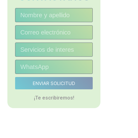
ENVIAR SOLICITUD
¡Te escribiremos!