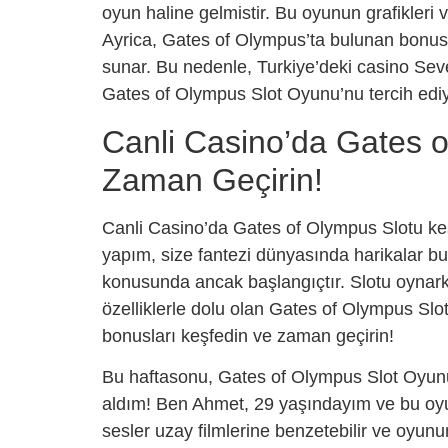
oyun haline gelmistir. Bu oyunun grafikleri 
Ayrica, Gates of Olympus’ta bulunan bonusla
sunar. Bu nedenle, Turkiye’deki casino Severle
Gates of Olympus Slot Oyunu’nu tercih ediy
Canli Casino’da Gates o
Zaman Geçirin!
Canli Casino’da Gates of Olympus Slotu keş
yapım, size fantezi dünyasında harikalar bu
konusunda ancak başlangıçtır. Slotu oynarken
özelliklerle dolu olan Gates of Olympus Slot
bonusları keşfedin ve zaman geçirin!
Bu haftasonu, Gates of Olympus Slot Oyun
aldım! Ben Ahmet, 29 yaşındayım ve bu oyun
sesler uzay filmlerine benzetebilir ve oyunu