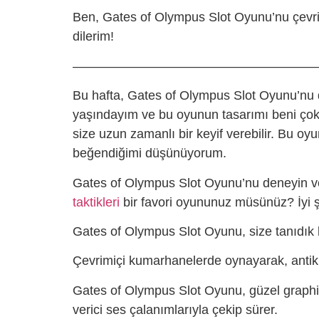
Ben, Gates of Olympus Slot Oyunu’nu çevrim
dilerim!
———————————————————
Bu hafta, Gates of Olympus Slot Oyunu’nu 
yaşındayım ve bu oyunun tasarımı beni çok et
size uzun zamanlı bir keyif verebilir. Bu oy
beğendiğimi düşünüyorum.
Gates of Olympus Slot Oyunu’nu deneyin ve
taktikleri
bir favori oyununuz müsünüz? İyi ş
Gates of Olympus Slot Oyunu, size tanıdık
Çevrimiçi kumarhanelerde oynayarak, antik Y
Gates of Olympus Slot Oyunu, güzel graphicler
verici ses çalanımlarıyla çekip sürer.