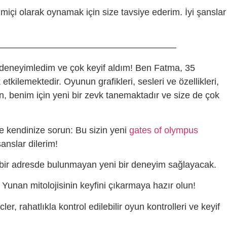
içi olarak oynamak için size tavsiye ederim. İyi şanslar
———————————————————–
deneyimledim ve çok keyif aldım! Ben Fatma, 35
kilemektedir. Oyunun grafikleri, sesleri ve özellikleri,
un, benim için yeni bir zevk tanemaktadır ve size de çok
 kendinize sorun: Bu sizin yeni
gates of olympus
anslar dilerim!
 bir adresde bulunmayan yeni bir deneyim sağlayacak.
unan mitolojisinin keyfini çıkarmaya hazır olun!
, rahatlıkla kontrol edilebilir oyun kontrolleri ve keyif