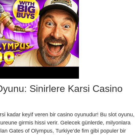
yunu: Sinirlere Karsi Casino
si kadar keyif veren bir casino oyunudur! Bu slot oyunu,
ureune girmis hissi verir. Gelecek günlerde, milyonlara
an Gates of Olympus, Turkiye’de fim gibi populer bir