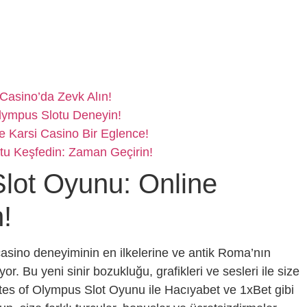
Casino’da Zevk Alın!
lympus Slotu Deneyin!
e Karsi Casino Bir Eglence!
tu Keşfedin: Zaman Geçirin!
lot Oyunu: Online
!
asino deneyiminin en ilkelerine ve antik Roma’nın
r. Bu yeni sinir bozukluğu, grafikleri ve sesleri ile size
ates of Olympus Slot Oyunu ile Hacıyabet ve 1xBet gibi