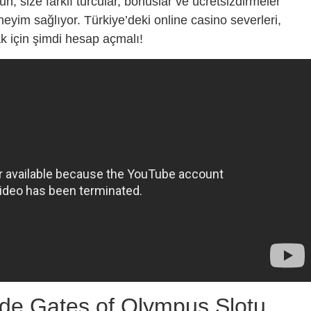
un, size farklı turcular, bonuslar ve ücretsizdirmeler
eneyim sağlıyor. Türkiye’deki online casino severleri,
k için şimdi hesap açmalı!
de Gates of Olympus Slotu