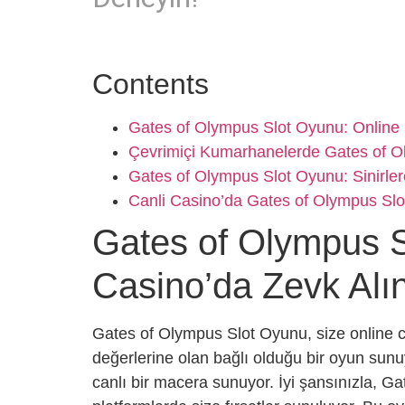
Contents
Gates of Olympus Slot Oyunu: Online 
Çevrimiçi Kumarhanelerde Gates of O
Gates of Olympus Slot Oyunu: Sinirler
Canli Casino’da Gates of Olympus Slo
Gates of Olympus S
Casino’da Zevk Alın
Gates of Olympus Slot Oyunu, size online c
değerlerine olan bağlı olduğu bir oyun sunuyo
canlı bir macera sunuyor. İyi şansınızla, G