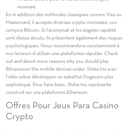
monnaie.
En in addition des méthodes classiques comme Visa ou
Mastercard, il accepte diverses crypto-monnaies, con
compris Bitcoin. Si l’anonymat et los angeles rapidité
sont dieses atouts, ils présentent également des risques
psychologiques. Nous recommandons constamment à
nos lecteurs d’utiliser une plateforme réputée. Check
out and about more reasons why you should play
Bitcasinoon the mobile devices under. Shiba Inu a eu
l’idée sobre développer un substitut Dogecoin plus
sophistiqué. Pour faire basic, Shiba Inu représente
construit sur una plateforme Ethereum.
Offres Pour Jeux Para Casino
Crypto