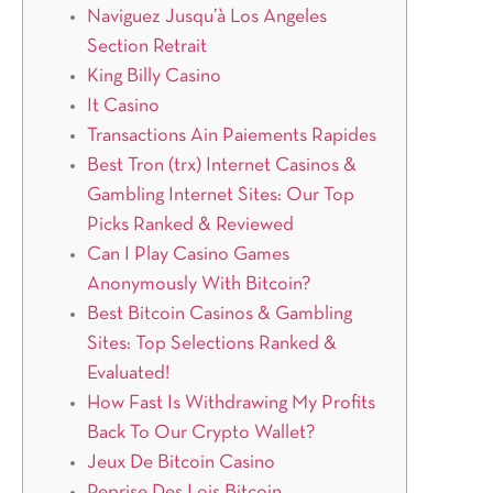
Naviguez Jusqu’à Los Angeles
Section Retrait
King Billy Casino
It Casino
Transactions Ain Paiements Rapides
Best Tron (trx) Internet Casinos &
Gambling Internet Sites: Our Top
Picks Ranked & Reviewed
Can I Play Casino Games
Anonymously With Bitcoin?
Best Bitcoin Casinos & Gambling
Sites: Top Selections Ranked &
Evaluated!
How Fast Is Withdrawing My Profits
Back To Our Crypto Wallet?
Jeux De Bitcoin Casino
Reprise Des Lois Bitcoin