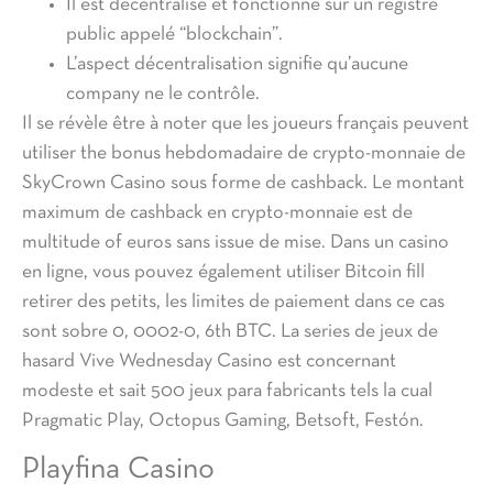
Il est décentralisé et fonctionne sur un registre
public appelé “blockchain”.
L’aspect décentralisation signifie qu’aucune
company ne le contrôle.
Il se révèle être à noter que les joueurs français peuvent
utiliser the bonus hebdomadaire de crypto-monnaie de
SkyCrown Casino sous forme de cashback. Le montant
maximum de cashback en crypto-monnaie est de
multitude of euros sans issue de mise. Dans un casino
en ligne, vous pouvez également utiliser Bitcoin fill
retirer des petits, les limites de paiement dans ce cas
sont sobre 0, 0002-0, 6th BTC. La series de jeux de
hasard Vive Wednesday Casino est concernant
modeste et sait 500 jeux para fabricants tels la cual
Pragmatic Play, Octopus Gaming, Betsoft, Festón.
Playfina Casino