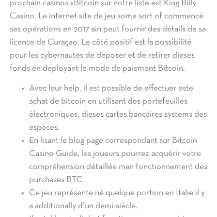
prochain casino» «Bitcoin sur notre liste est King Billy
Casino. Le internet site de jeu some sort of commencé
ses opérations en 2017 ain peut fournir des détails de sa
licence de Curaçao. Le côté positif est la possibilité
pour les cybernautes de déposer et de retirer dieses
fonds en déployant le mode de paiement Bitcoin.
Avec leur help, il est possible de effectuer este
achat de bitcoin en utilisant des portefeuilles
électroniques, dieses cartes bancaires systems des
espèces.
En lisant le blog page correspondant sur Bitcoin
Casino Guide, les joueurs pourrez acquérir votre
compréhension détaillée man fonctionnement des
purchases BTC.
Ce jeu représente né quelque portion en Italie il y
a additionally d’un demi-siècle.