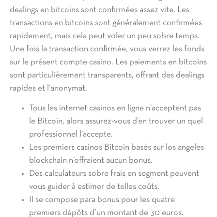
dealings en bitcoins sont confirmées assez vite. Les
transactions en bitcoins sont généralement confirmées
rapidement, mais cela peut voler un peu sobre temps.
Une fois la transaction confirmée, vous verrez les fonds
sur le présent compte casino. Les paiements en bitcoins
sont particulièrement transparents, offrant des dealings
rapides et l’anonymat.
Tous les internet casinos en ligne n’acceptent pas
le Bitcoin, alors assurez-vous d’en trouver un quel
professionnel l’accepte.
Les premiers casinos Bitcoin basés sur los angeles
blockchain n’offraient aucun bonus.
Des calculateurs sobre frais en segment peuvent
vous guider à estimer de telles coûts.
Il se compose para bonus pour les quatre
premiers dépôts d’un montant de 30 euros.