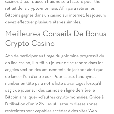
casinos Bitcoin, aucun frais ne sera facturé pour the
retrait de la crypto-monnaie. Afin para retirer les
Bitcoins gagnés dans un casino sur internet, les joueurs
devez effectuer plusieurs étapes simples.
Meilleures Conseils De Bonus
Crypto Casino
Afin de participer au tirage du goldmine progressif du
on line casino, il suffit au joueur de se rendre dans los
angeles section des amusements de jackpot ainsi que
de lancer l’un d’entre eux. Pour cause, l’anonymat
number en tête para notre liste d’avantages lorsqu’il
s’agit de jouer sur des casinos en ligne derrière le
Bitcoin ainsi que» «d’autres crypto-monnaies. Grâce à
l’utilisation d’un VPN, les utilisateurs dieses zones
restreintes sont capables accéder à des sites Web