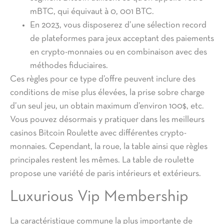
mBTC, qui équivaut à 0, 001 BTC.
En 2023, vous disposerez d’une sélection record
de plateformes para jeux acceptant des paiements
en crypto-monnaies ou en combinaison avec des
méthodes fiduciaires.
Ces règles pour ce type d’offre peuvent inclure des
conditions de mise plus élevées, la prise sobre charge
d’un seul jeu, un obtain maximum d’environ 100$, etc.
Vous pouvez désormais y pratiquer dans les meilleurs
casinos Bitcoin Roulette avec différentes crypto-
monnaies. Cependant, la roue, la table ainsi que règles
principales restent les mêmes. La table de roulette
propose une variété de paris intérieurs et extérieurs.
Luxurious Vip Membership
La caractéristique commune la plus importante de