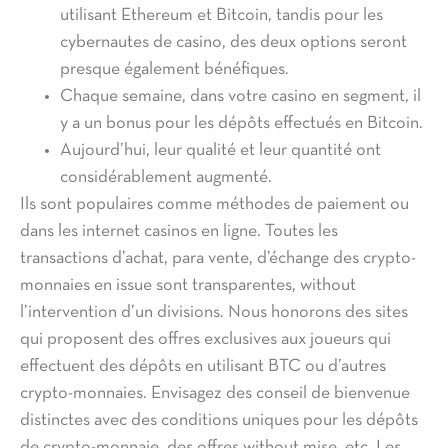
utilisant Ethereum et Bitcoin, tandis pour les
cybernautes de casino, des deux options seront
presque également bénéfiques.
Chaque semaine, dans votre casino en segment, il
y a un bonus pour les dépôts effectués en Bitcoin.
Aujourd’hui, leur qualité et leur quantité ont
considérablement augmenté.
Ils sont populaires comme méthodes de paiement ou
dans les internet casinos en ligne. Toutes les
transactions d’achat, para vente, d’échange des crypto-
monnaies en issue sont transparentes, without
l’intervention d’un divisions. Nous honorons des sites
qui proposent des offres exclusives aux joueurs qui
effectuent des dépôts en utilisant BTC ou d’autres
crypto-monnaies. Envisagez des conseil de bienvenue
distinctes avec des conditions uniques pour les dépôts
de crypto-monnaie, des offres without mise, etc. Les