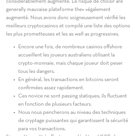
considérablement augmenté. Le risque de choisir are
generally mauvaise plateforme the» «également
augmenté. Nous avons donc soigneusement vérifié les
meilleurs cryptocasinos et compilé une liste des options
les plus prometteuses et les as well as progressives.
Encore une fois, de nombreux casinos offshore
accueillent les joueurs australiens utilisant la
crypto-monnaie, mais chaque joueur doit peser
tous les dangers.
En général, les transactions en bitcoins seront
confirmées assez rapidement.
Ces novice ne sont passing statiques; ils fluctuent
en fonction de plusieurs facteurs.
Nous nous pencherons au niveau des techniques
de cryptage puissantes qui garantissent la sécurité
para vos transactions.