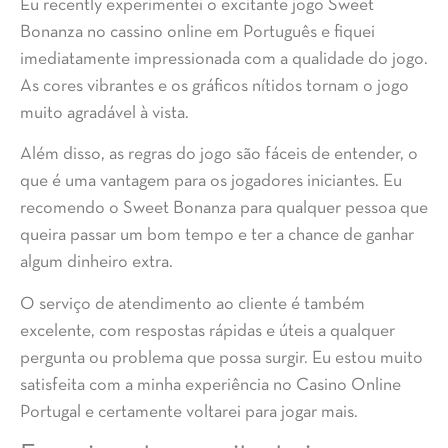
Eu recently experimentei o excitante jogo Sweet
Bonanza no cassino online em Português e fiquei
imediatamente impressionada com a qualidade do jogo.
As cores vibrantes e os gráficos nítidos tornam o jogo
muito agradável à vista.
Além disso, as regras do jogo são fáceis de entender, o
que é uma vantagem para os jogadores iniciantes. Eu
recomendo o Sweet Bonanza para qualquer pessoa que
queira passar um bom tempo e ter a chance de ganhar
algum dinheiro extra.
O serviço de atendimento ao cliente é também
excelente, com respostas rápidas e úteis a qualquer
pergunta ou problema que possa surgir. Eu estou muito
satisfeita com a minha experiência no Casino Online
Portugal e certamente voltarei para jogar mais.