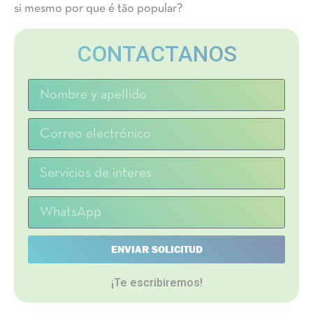
si mesmo por que é tão popular?
CONTACTANOS
ENVIAR SOLICITUD
¡Te escribiremos!