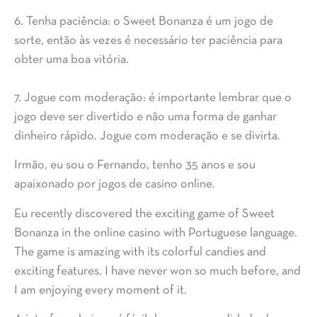
6. Tenha paciência: o Sweet Bonanza é um jogo de
sorte, então às vezes é necessário ter paciência para
obter uma boa vitória.
7. Jogue com moderação: é importante lembrar que o
jogo deve ser divertido e não uma forma de ganhar
dinheiro rápido. Jogue com moderação e se divirta.
Irmão, eu sou o
Fernando
, tenho 35 anos e sou
apaixonado por jogos de casino online.
Eu recently discovered the exciting game of Sweet
Bonanza in the online casino with Portuguese language.
The game is amazing with its colorful candies and
exciting features. I have never won so much before, and
I am enjoying every moment of it.