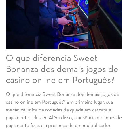
O que diferencia Sweet
Bonanza dos demais jogos de
casino online em Português?
O que diferencia Sweet Bonanza dos demais jogos de
casino online em Português? Em primeiro lugar, sua
mecânica única de rodadas de queda em cascata e
pagamentos cluster. Além disso, a ausência de linhas de
pagamento fixas e a presença de um multiplicador