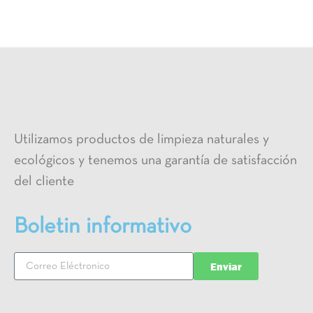
Utilizamos productos de limpieza naturales y
ecológicos y tenemos una garantía de satisfacción
del cliente
Boletin informativo
Enviar