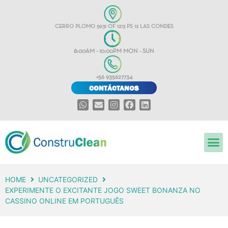
CERRO PLOMO 5931 OF 1213 PS 12 LAS CONDES
8:00AM - 10:00PM MON - SUN
+56 935627734
CONTÁCTANOS
HOME
UNCATEGORIZED
EXPERIMENTE O EXCITANTE JOGO SWEET BONANZA NO
CASSINO ONLINE EM PORTUGUÊS