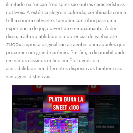
ilimitado na função free spins são outras características
notáveis. A estética alegre e colorida, combinada com a
trilha sonora cativante, também contribui para uma
experiência de jogo divertida e emocionante. Além
disso, a alta volatilidade e o potencial de ganhar até
21.100x a aposta original são atraentes para aqueles que
procuram um grande prêmio. Por fim, a disponibilidade
em vários cassinos online em Português e a
acessibilidade em diferentes dispositivos também são
vantagens distintivas.