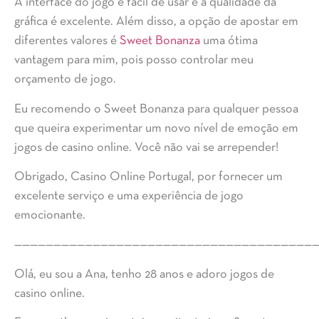
A interface do jogo é fácil de usar e a qualidade da
gráfica é excelente. Além disso, a opção de apostar em
diferentes valores é
Sweet Bonanza
uma ótima
vantagem para mim, pois posso controlar meu
orçamento de jogo.
Eu recomendo o Sweet Bonanza para qualquer pessoa
que queira experimentar um novo nível de emoção em
jogos de casino online. Você não vai se arrepender!
Obrigado, Casino Online Portugal, por fornecer um
excelente serviço e uma experiência de jogo
emocionante.
——————————————————————————————————————
Olá, eu sou a
Ana
, tenho 28 anos e adoro jogos de
casino online.