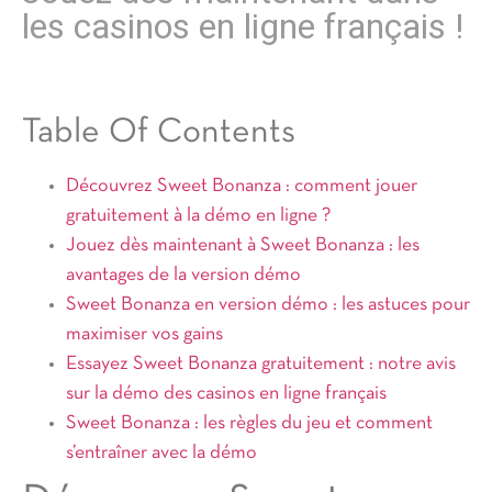
les casinos en ligne français !
Table Of Contents
Découvrez Sweet Bonanza : comment jouer
gratuitement à la démo en ligne ?
Jouez dès maintenant à Sweet Bonanza : les
avantages de la version démo
Sweet Bonanza en version démo : les astuces pour
maximiser vos gains
Essayez Sweet Bonanza gratuitement : notre avis
sur la démo des casinos en ligne français
Sweet Bonanza : les règles du jeu et comment
s’entraîner avec la démo