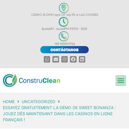
CERRO PLOMO 5931 OF 1213 PS 12 LAS CONDES
8:00AM - 10:00PM MON - SUN
+56 935627734
CONTÁCTANOS
HOME
UNCATEGORIZED
ESSAYEZ GRATUITEMENT LA DÉMO DE SWEET BONANZA :
JOUEZ DÈS MAINTENANT DANS LES CASINOS EN LIGNE
FRANÇAIS !