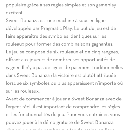
populaire grâce à ses règles simples et son gameplay
excitant.
Sweet Bonanza est une machine à sous en ligne
développée par Pragmatic Play. Le but du jeu est de
faire apparaître des symboles identiques sur les
rouleaux pour former des combinaisons gagnantes.
Le jeu se compose de six rouleaux et de cinq rangées,
offrant aux joueurs de nombreuses opportunités de
gagner. Il n’y a pas de lignes de paiement traditionnelles
dans Sweet Bonanza ; la victoire est plutôt attribuée
lorsque six symboles ou plus apparaissent n’importe où
sur les rouleaux.
Avant de commencer à jouer à Sweet Bonanza avec de
l’argent réel, il est important de comprendre les règles
et les fonctionnalités du jeu. Pour vous entraîner, vous
pouvez jouer à la démo gratuite de Sweet Bonanza