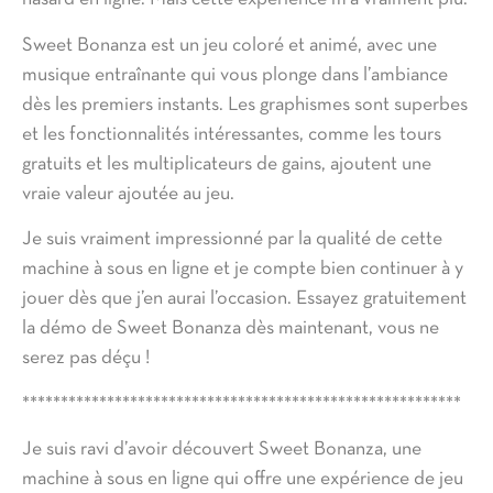
Sweet Bonanza est un jeu coloré et animé, avec une
musique entraînante qui vous plonge dans l’ambiance
dès les premiers instants. Les graphismes sont superbes
et les fonctionnalités intéressantes, comme les tours
gratuits et les multiplicateurs de gains, ajoutent une
vraie valeur ajoutée au jeu.
Je suis vraiment impressionné par la qualité de cette
machine à sous en ligne et je compte bien continuer à y
jouer dès que j’en aurai l’occasion. Essayez gratuitement
la démo de Sweet Bonanza dès maintenant, vous ne
serez pas déçu !
*********************************************************
Je suis ravi d’avoir découvert Sweet Bonanza, une
machine à sous en ligne qui offre une expérience de jeu