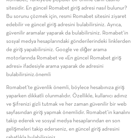
sitesidir. En güncel Romabet giriş adresi nasıl bulunur?
Bu sorunu çözmek için, resmi Romabet sitesini ziyaret
edebilir ve güncel giriş adresini bulabilirsiniz. Ayrıca,
güvenilir aramalar yaparak da bulabilirsiniz. Romabet’in
sosyal medya hesaplarındaki gönderilerindeki linklerden
de giriş yapabilirsiniz. Google ve diğer arama
motorlarında Romabet ve «En güncel Romabet giriş
adresi» ifadesiyle arama yaparak de adresini
bulabilirsiniz.önemli
Romabet’te güvenlik önemli, böylece hesabınıza giriş
yaparken dikkatli olunmalıdır. Özellikle, kullanıcı adınız
ve şifrenizi gizli tutmak ve her zaman güvenilir bir web
sayfasından giriş yapmak önemlidir. Romabet’in kanalını
takip ederek ve sosyal medya hesaplarından en son
gelişmeleri takip ederseniz, en güncel giriş adresini
rahatlıkla bulabilirsiniz.