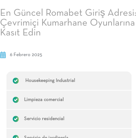
En Güncel Romabet Giriş Adresi:
Çevrimiçi Kumarhane Oyunlarına
Kasıt Edin
6 Febrero 2025
Housekeeping Industrial
Limpieza comercial
Servicio residencial