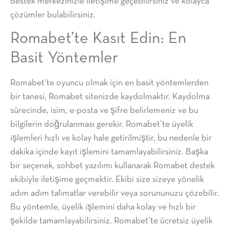
destek merkezinizle iletişime geçebilirsiniz ve kolayca
çözümler bulabilirsiniz.
Romabet’te Kasıt Edin: En
Basit Yöntemler
Romabet’te oyuncu olmak için en basit yöntemlerden
bir tanesi, Romabet sitenizde kaydolmaktır. Kaydolma
sürecinde, isim, e-posta ve şifre belirlemeniz ve bu
bilgilerin doğrulanması gerekir. Romabet’te üyelik
işlemleri hızlı ve kolay hale getirilmiştir, bu nedenle bir
dakika içinde kayıt işlemini tamamlayabilirsiniz. Başka
bir seçenek, sohbet yazılımı kullanarak Romabet destek
ekibiyle iletişime geçmektir. Ekibi size sizeye yönelik
adım adım talimatlar verebilir veya sorununuzu çözebilir.
Bu yöntemle, üyelik işlemini daha kolay ve hızlı bir
şekilde tamamlayabilirsiniz. Romabet’te ücretsiz üyelik