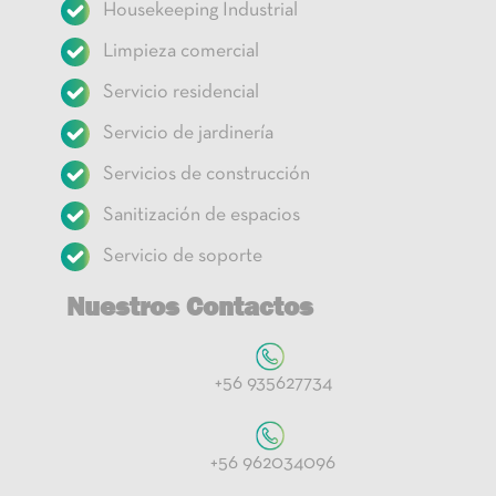
Housekeeping Industrial
Limpieza comercial
Servicio residencial
Servicio de jardinería
Servicios de construcción
Sanitización de espacios
Servicio de soporte
Nuestros Contactos
+56 935627734
+56 962034096