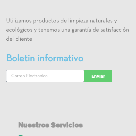
Utilizamos productos de limpieza naturales y
ecológicos y tenemos una garantía de satisfacción
del cliente
Boletin informativo
Enviar
Nuestros Servicios