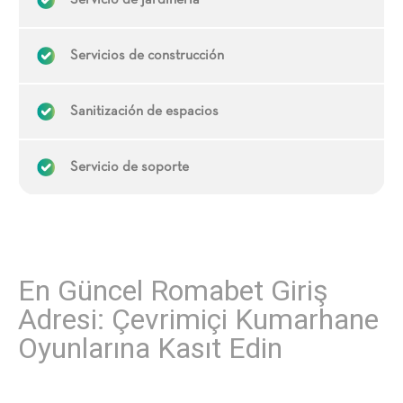
Servicio de jardinería
Servicios de construcción
Sanitización de espacios
Servicio de soporte
En Güncel Romabet Giriş
Adresi: Çevrimiçi Kumarhane
Oyunlarına Kasıt Edin