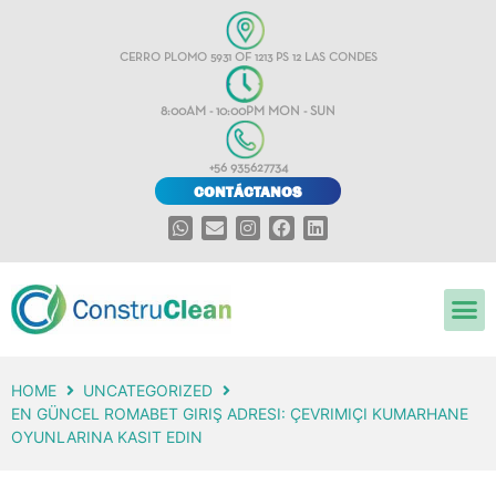
CERRO PLOMO 5931 OF 1213 PS 12 LAS CONDES
8:00AM - 10:00PM MON - SUN
+56 935627734
CONTÁCTANOS
HOME
UNCATEGORIZED
EN GÜNCEL ROMABET GIRIŞ ADRESI: ÇEVRIMIÇI KUMARHANE
OYUNLARINA KASIT EDIN