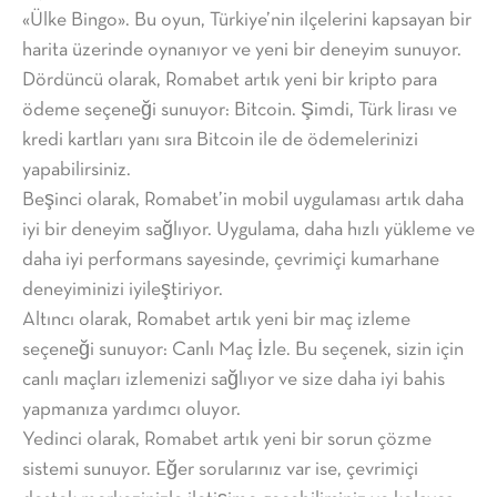
«Ülke Bingo». Bu oyun, Türkiye’nin ilçelerini kapsayan bir
harita üzerinde oynanıyor ve yeni bir deneyim sunuyor.
Dördüncü olarak, Romabet artık yeni bir kripto para
ödeme seçeneği sunuyor: Bitcoin. Şimdi, Türk lirası ve
kredi kartları yanı sıra Bitcoin ile de ödemelerinizi
yapabilirsiniz.
Beşinci olarak, Romabet’in mobil uygulaması artık daha
iyi bir deneyim sağlıyor. Uygulama, daha hızlı yükleme ve
daha iyi performans sayesinde, çevrimiçi kumarhane
deneyiminizi iyileştiriyor.
Altıncı olarak, Romabet artık yeni bir maç izleme
seçeneği sunuyor: Canlı Maç İzle. Bu seçenek, sizin için
canlı maçları izlemenizi sağlıyor ve size daha iyi bahis
yapmanıza yardımcı oluyor.
Yedinci olarak, Romabet artık yeni bir sorun çözme
sistemi sunuyor. Eğer sorularınız var ise, çevrimiçi