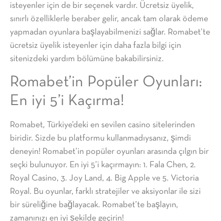
isteyenler için de bir seçenek vardır. Ücretsiz üyelik,
sınırlı özelliklerle beraber gelir, ancak tam olarak ödeme
yapmadan oyunlara başlayabilmenizi sağlar. Romabet’te
ücretsiz üyelik isteyenler için daha fazla bilgi için
sitenizdeki yardım bölümüne bakabilirsiniz.
Romabet’in Popüler Oyunları:
En iyi 5’i Kaçırma!
Romabet, Türkiye’deki en sevilen casino sitelerinden
biridir. Sizde bu platformu kullanmadıysanız, şimdi
deneyin! Romabet’in popüler oyunları arasında çılgın bir
seçki bulunuyor. En iyi 5’i kaçırmayın: 1. Fala Chen, 2.
Royal Casino, 3. Joy Land, 4. Big Apple ve 5. Victoria
Royal. Bu oyunlar, farklı stratejiler ve aksiyonlar ile sizi
bir süreliğine bağlayacak. Romabet’te başlayın,
zamanınızı en iyi şekilde geçirin!