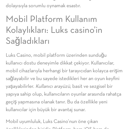
dolayısıyla sorumlu oynamak esastır.
Mobil Platform Kullanım
Kolaylıkları: Luks casino’in
Sağladıkları
Luks Casino,
mobil platform
üzerinden sunduğu
kullanıcı dostu deneyimle dikkat çekiyor. Kullanıcılar,
mobil cihazlarıyla herhangi bir tarayıcıdan kolayca erişim
sağlayabilir ve bu sayede istedikleri her an oyun keyfini
yaşayabilirler.
Kullanıcı arayüzü
, basit ve sezgisel bir
yapıya sahip olup, kullanıcıların oyunlar arasında rahatça
geçiş yapmasına olanak tanır. Bu da özellikle yeni
kullanıcılar için büyük bir avantaj sunar.
Mobil uyumluluk
, Luks Casino’nun öne çıkan