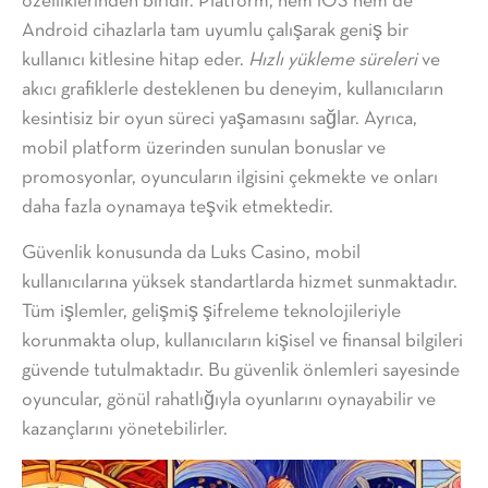
özelliklerinden biridir. Platform, hem iOS hem de
Android cihazlarla tam uyumlu çalışarak geniş bir
kullanıcı kitlesine hitap eder.
Hızlı yükleme süreleri
ve
akıcı grafiklerle desteklenen bu deneyim, kullanıcıların
kesintisiz bir oyun süreci yaşamasını sağlar. Ayrıca,
mobil platform üzerinden sunulan bonuslar ve
promosyonlar, oyuncuların ilgisini çekmekte ve onları
daha fazla oynamaya teşvik etmektedir.
Güvenlik konusunda da Luks Casino,
mobil
kullanıcılarına
yüksek standartlarda hizmet sunmaktadır.
Tüm işlemler, gelişmiş şifreleme teknolojileriyle
korunmakta olup, kullanıcıların kişisel ve finansal bilgileri
güvende tutulmaktadır. Bu güvenlik önlemleri sayesinde
oyuncular, gönül rahatlığıyla oyunlarını oynayabilir ve
kazançlarını yönetebilirler.