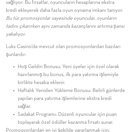
sağlıyor. Bu fırsatlar, oyuncuların hesaplarına ekstra
kredi ekleyerek daha fazla oyun oynama imkanı tanıyor.
Bu tür promosyonlar sayesinde oyuncular, oyunların
tadını çıkarırken aynı zamanda kazançlarını artırma şansı
yakalıyor.
Luks Casino’da mevcut olan promosyonlardan bazıları
şunlardır:
Hoş Geldin Bonusu:
Yeni üyeler için özel olarak
hazırlanmış bu bonus, ilk para yatırma işlemiyle
birlikte hesaba eklenir.
Haftalık Yeniden Yükleme Bonusu:
Belirli günlerde
yapılan para yatırma işlemlerine ekstra kredi
sağlar.
Sadakat Programı:
Düzenli oyuncular için puan
toplayarak özel ödüller kazanma fırsatı sunar.
Promosyonlardan en iyi şekilde yararlanmak için,