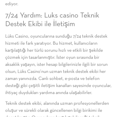
ediyor.
7/24 Yardım: Luks casino Teknik
Destek Ekibi ile İletişim
Lüks Casino, oyuncularına sunduğu
7/24 teknik destek
hizmeti
ile fark yaratıyor. Bu hizmet, kullanıcıların
karşılaştığı her türlü sorunu hızlı ve etkili bir şekilde
çözmek için tasarlanmıştır. İster oyun sırasında bir
aksaklık yaşayın, ister hesap bilgilerinizle ilgili bir sorun
olsun, Lüks Casino’nun uzman teknik destek ekibi her
zaman yanınızda.
Canlı sohbet
, e-posta ve telefon
desteği gibi çeşitli iletişim kanalları sayesinde oyuncular,
ihtiyaç duydukları yardıma anında ulaşabilirler.
Teknik destek ekibi, alanında uzman profesyonellerden
oluşur ve sürekli olarak güncellenen bilgi birikimi ile