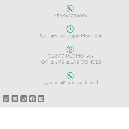
+56 962034096
8:00 am - 10:00pm Mon - Sun
CERRO PLOMO 5931
OF 1213 PS 12 LAS CONDES
gerencia@construclean.cl