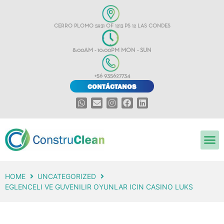
CERRO PLOMO 5931 OF 1213 PS 12 LAS CONDES
8:00AM - 10:00PM MON - SUN
+56 935627734
CONTÁCTANOS
HOME
UNCATEGORIZED
EGLENCELI VE GUVENILIR OYUNLAR ICIN CASINO LUKS