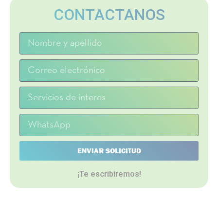
CONTACTANOS
ENVIAR SOLICITUD
¡Te escribiremos!