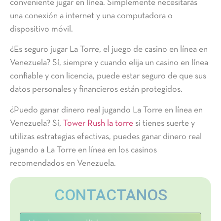
conveniente jugar en línea. Simplemente necesitarás
una conexión a internet y una computadora o
dispositivo móvil.
¿Es seguro jugar La Torre, el juego de casino en línea en
Venezuela? Sí, siempre y cuando elija un casino en línea
confiable y con licencia, puede estar seguro de que sus
datos personales y financieros están protegidos.
¿Puedo ganar dinero real jugando La Torre en línea en
Venezuela? Sí,
Tower Rush la torre
si tienes suerte y
utilizas estrategias efectivas, puedes ganar dinero real
jugando a La Torre en línea en los casinos
recomendados en Venezuela.
CONTACTANOS