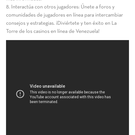
8. Interactúa con otros jugadores: Únete a foros y
comunidades de jugadores en línea para intercambiar
consejos y estrategias. ¡Diviértete y ten éxito en La
Torre de los casinos en línea de Venezuela!