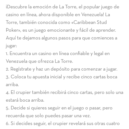
¡Descubre la emoción de La Torre, el popular juego de
casino en línea, ahora disponible en Venezuela! La
Torre, también conocida como «Caribbean Stud
Poker», es un juego emocionante y fácil de aprender.
Aquí te dejamos algunos pasos para que comiences a
jugar:
1. Encuentra un casino en línea confiable y legal en
Venezuela que ofrezca La Torre.
2. Regístrate y haz un depósito para comenzar a jugar.
3. Coloca tu apuesta inicial y recibe cinco cartas boca
arriba.
4. El crupier también recibirá cinco cartas, pero solo una
estará boca arriba.
5. Decide si quieres seguir en el juego o pasar, pero
recuerda que solo puedes pasar una vez.
6. Si decides seguir, el crupier revelará sus otras cuatro