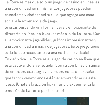
La Torre es más que solo un juego de casino en línea; es
una comunidad en sí misma. Los jugadores pueden
conectarse y chatear entre sí, lo que agrega una capa
social a la experiencia de juego.
Si estás buscando una forma nueva y emocionante de
divertirte en línea, no busques más allá de La Torre. Con
su emocionante jugabilidad, gráficos impresionantes y
una comunidad animada de jugadores, ¡este juego tiene
todo lo que necesitas para una noche inolvidable!
En definitiva, La Torre es el juego de casino en línea que
está cautivando a Venezuela. Con su combinación única
de emoción, estrategia y diversión, no es de extrañar
que tantos venezolanos estén enamorándose de este
juego. ¡Únete a la acción hoy mismo y experimenta la
emoción de La Torre por ti mismo!