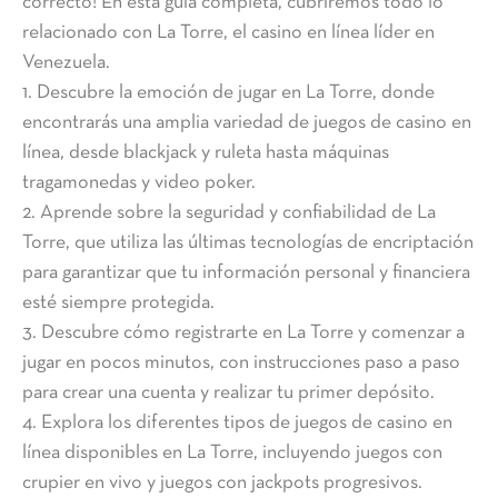
correcto! En esta guía completa, cubriremos todo lo
relacionado con La Torre, el casino en línea líder en
Venezuela.
1. Descubre la emoción de jugar en La Torre, donde
encontrarás una amplia variedad de juegos de casino en
línea, desde blackjack y ruleta hasta máquinas
tragamonedas y video poker.
2. Aprende sobre la seguridad y confiabilidad de La
Torre, que utiliza las últimas tecnologías de encriptación
para garantizar que tu información personal y financiera
esté siempre protegida.
3. Descubre cómo registrarte en La Torre y comenzar a
jugar en pocos minutos, con instrucciones paso a paso
para crear una cuenta y realizar tu primer depósito.
4. Explora los diferentes tipos de juegos de casino en
línea disponibles en La Torre, incluyendo juegos con
crupier en vivo y juegos con jackpots progresivos.