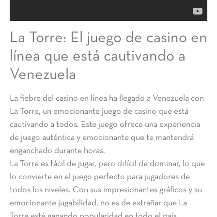
La Torre: El juego de casino en
línea que está cautivando a
Venezuela
La fiebre del casino en línea ha llegado a Venezuela con
La Torre, un emocionante juego de casino que está
cautivando a todos. Este juego ofrece una experiencia
de juego auténtica y emocionante que te mantendrá
enganchado durante horas.
La Torre es fácil de jugar, pero difícil de dominar, lo que
lo convierte en el juego perfecto para jugadores de
todos los niveles. Con sus impresionantes gráficos y su
emocionante jugabilidad, no es de extrañar que La
Torre esté ganando popularidad en todo el país.