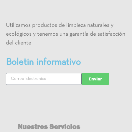
Utilizamos productos de limpieza naturales y
ecológicos y tenemos una garantía de satisfacción
del cliente
Boletin informativo
Enviar
Nuestros Servicios