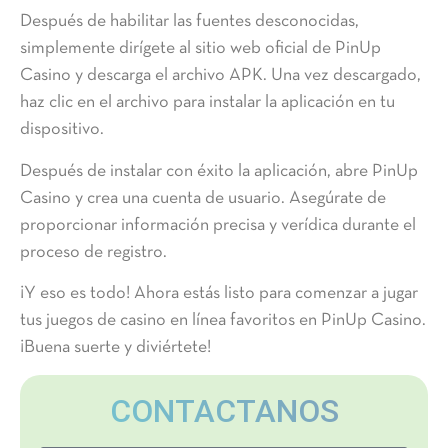
Después de habilitar las fuentes desconocidas,
simplemente dirígete al sitio web oficial de PinUp
Casino y descarga el archivo APK. Una vez descargado,
haz clic en el archivo para instalar la aplicación en tu
dispositivo.
Después de instalar con éxito la aplicación, abre PinUp
Casino y crea una cuenta de usuario. Asegúrate de
proporcionar información precisa y verídica durante el
proceso de registro.
¡Y eso es todo! Ahora estás listo para comenzar a jugar
tus juegos de casino en línea favoritos en PinUp Casino.
¡Buena suerte y diviértete!
CONTACTANOS