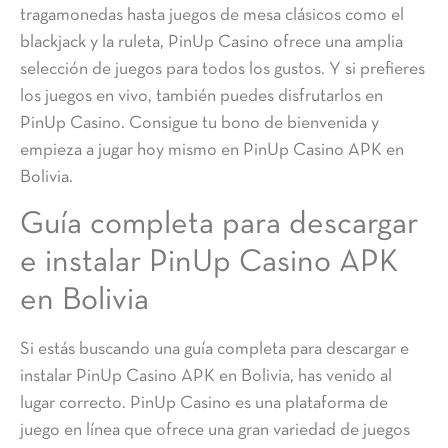
tragamonedas hasta juegos de mesa clásicos como el
blackjack y la ruleta, PinUp Casino ofrece una amplia
selección de juegos para todos los gustos. Y si prefieres
los juegos en vivo, también puedes disfrutarlos en
PinUp Casino. Consigue tu bono de bienvenida y
empieza a jugar hoy mismo en PinUp Casino APK en
Bolivia.
Guía completa para descargar
e instalar PinUp Casino APK
en Bolivia
Si estás buscando una guía completa para descargar e
instalar PinUp Casino APK en Bolivia, has venido al
lugar correcto. PinUp Casino es una plataforma de
juego en línea que ofrece una gran variedad de juegos