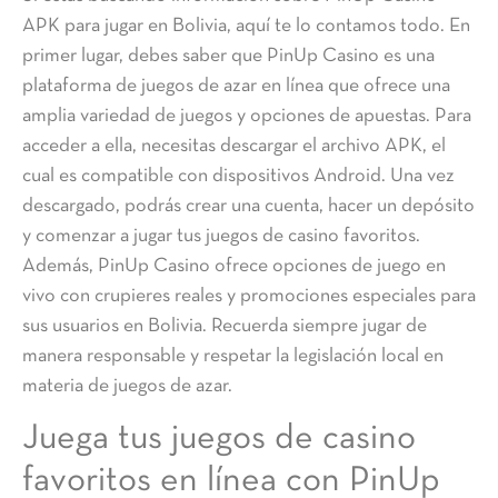
APK para jugar en Bolivia, aquí te lo contamos todo. En
primer lugar, debes saber que PinUp Casino es una
plataforma de juegos de azar en línea que ofrece una
amplia variedad de juegos y opciones de apuestas. Para
acceder a ella, necesitas descargar el archivo APK, el
cual es compatible con dispositivos Android. Una vez
descargado, podrás crear una cuenta, hacer un depósito
y comenzar a jugar tus juegos de casino favoritos.
Además, PinUp Casino ofrece opciones de juego en
vivo con crupieres reales y promociones especiales para
sus usuarios en Bolivia. Recuerda siempre jugar de
manera responsable y respetar la legislación local en
materia de juegos de azar.
Juega tus juegos de casino
favoritos en línea con PinUp