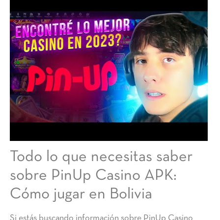
Todo lo que necesitas saber
sobre PinUp Casino APK:
Cómo jugar en Bolivia
Si estás buscando información sobre PinUp Casino