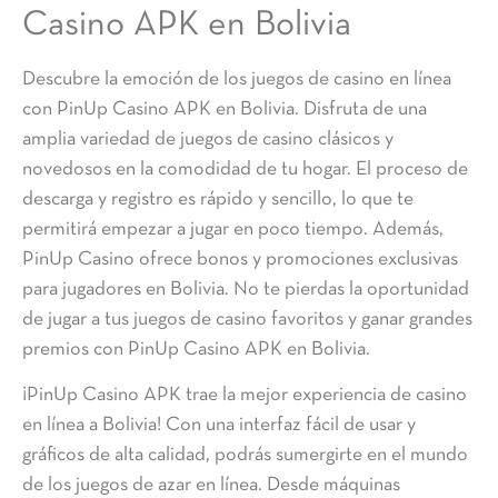
Casino APK en Bolivia
Descubre la emoción de los juegos de casino en línea
con PinUp Casino APK en Bolivia. Disfruta de una
amplia variedad de juegos de casino clásicos y
novedosos en la comodidad de tu hogar. El proceso de
descarga y registro es rápido y sencillo, lo que te
permitirá empezar a jugar en poco tiempo. Además,
PinUp Casino ofrece bonos y promociones exclusivas
para jugadores en Bolivia. No te pierdas la oportunidad
de jugar a tus juegos de casino favoritos y ganar grandes
premios con PinUp Casino APK en Bolivia.
¡PinUp Casino APK trae la mejor experiencia de casino
en línea a Bolivia! Con una interfaz fácil de usar y
gráficos de alta calidad, podrás sumergirte en el mundo
de los juegos de azar en línea. Desde máquinas