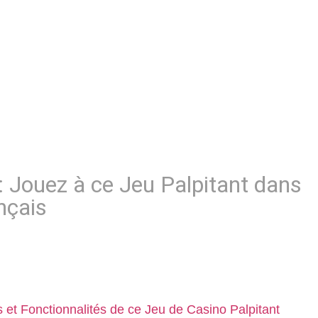
: Jouez à ce Jeu Palpitant dans
nçais
 et Fonctionnalités de ce Jeu de Casino Palpitant