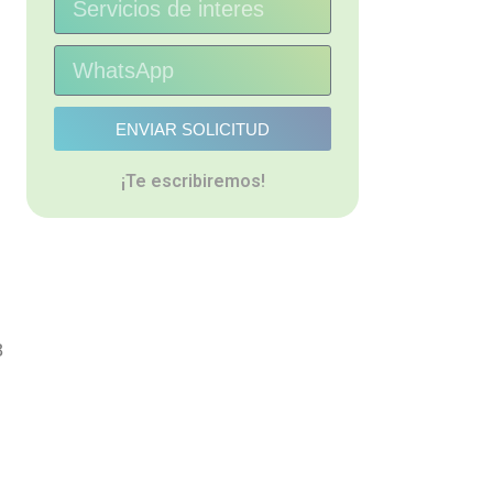
ENVIAR SOLICITUD
¡Te escribiremos!
8