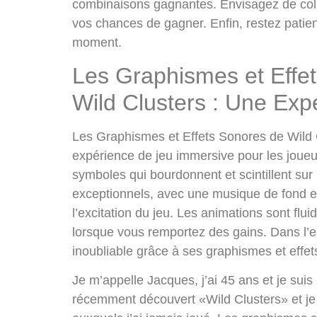
combinaisons gagnantes. Envisagez de coll
vos chances de gagner. Enfin, restez patien
moment.
Les Graphismes et Effe
Wild Clusters : Une Ex
Les Graphismes et Effets Sonores de Wild C
expérience de jeu immersive pour les joueur
symboles qui bourdonnent et scintillent sur
exceptionnels, avec une musique de fond ent
l’excitation du jeu. Les animations sont flu
lorsque vous remportez des gains. Dans l’e
inoubliable grâce à ses graphismes et effe
Je m’appelle Jacques, j’ai 45 ans et je suis
récemment découvert «Wild Clusters» et je do