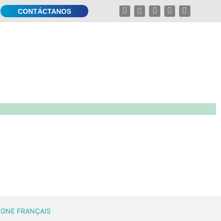
CONTÁCTANOS
IGNE FRANÇAIS