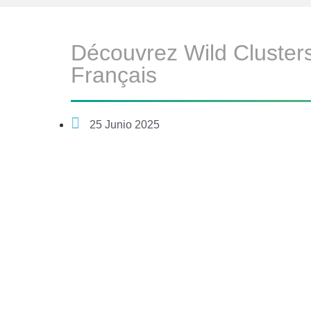
Découvrez Wild Clusters
Français
25 Junio 2025