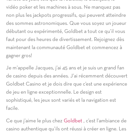
vidéo poker et les machines à sous. Ne manquez pas
non plus les jackpots progressifs, qui peuvent atteindre
des sommes astronomiques. Que vous soyez un joueur
débutant ou expérimenté, Goldbet a tout ce qu’il vous
faut pour des heures de divertissement. Rejoignez dès
maintenant la communauté Goldbet et commencez à
gagner gros!
Je m’appelle Jacques, j’ai 45 ans et je suis un grand fan
de casino depuis des années. J’ai récemment découvert
Goldbet Casino et je dois dire que c’est une expérience
de jeu en ligne exceptionnelle. Le design est
sophistiqué, les jeux sont variés et la navigation est
facile.
Ce que j’aime le plus chez
Goldbet
, c’est l’ambiance de
casino authentique qu’ils ont réussi à créer en ligne. Les