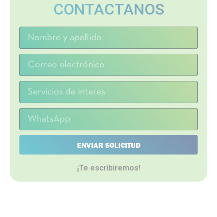
CONTACTANOS
ENVIAR SOLICITUD
¡Te escribiremos!