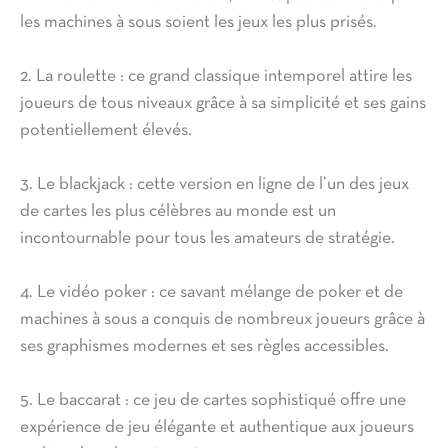
les machines à sous soient les jeux les plus prisés.
2. La roulette : ce grand classique intemporel attire les
joueurs de tous niveaux grâce à sa simplicité et ses gains
potentiellement élevés.
3. Le blackjack : cette version en ligne de l’un des jeux
de cartes les plus célèbres au monde est un
incontournable pour tous les amateurs de stratégie.
4. Le vidéo poker : ce savant mélange de poker et de
machines à sous a conquis de nombreux joueurs grâce à
ses graphismes modernes et ses règles accessibles.
5. Le baccarat : ce jeu de cartes sophistiqué offre une
expérience de jeu élégante et authentique aux joueurs