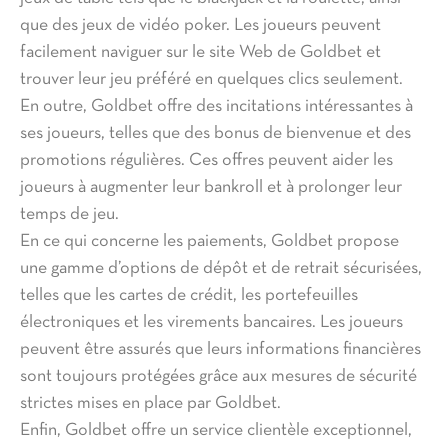
que des jeux de vidéo poker. Les joueurs peuvent
facilement naviguer sur le site Web de Goldbet et
trouver leur jeu préféré en quelques clics seulement.
En outre, Goldbet offre des incitations intéressantes à
ses joueurs, telles que des bonus de bienvenue et des
promotions régulières. Ces offres peuvent aider les
joueurs à augmenter leur bankroll et à prolonger leur
temps de jeu.
En ce qui concerne les paiements, Goldbet propose
une gamme d’options de dépôt et de retrait sécurisées,
telles que les cartes de crédit, les portefeuilles
électroniques et les virements bancaires. Les joueurs
peuvent être assurés que leurs informations financières
sont toujours protégées grâce aux mesures de sécurité
strictes mises en place par Goldbet.
Enfin, Goldbet offre un service clientèle exceptionnel,