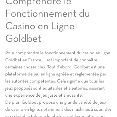
Comprendre le
Fonctionnement du
Casino en Ligne
Goldbet
Pour comprendre le fonctionnement du casino en ligne
Goldbet en France, il est important de connaître
certaines choses clés. Tout d’abord, Goldbet est une
plateforme de jeu en ligne agréée et réglementée par
les autorités compétentes. Cela signifie que tous les
jeux proposés sont équitables et aléatoires, assurant
une expérience de jeu juste et amusante.
De plus, Goldbet propose une grande variété de jeux
de casino en ligne, notamment des machines à sous, des
jeux de table tels que le blackjack et la roulette, ainsi