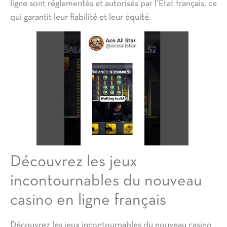
ligne sont réglementés et autorisés par l’État français, ce
qui garantit leur fiabilité et leur équité.
Découvrez les jeux
incontournables du nouveau
casino en ligne français
Découvrez les jeux incontournables du nouveau casino