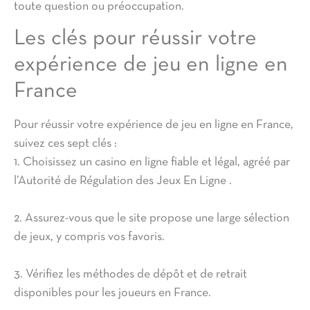
toute question ou préoccupation.
Les clés pour réussir votre
expérience de jeu en ligne en
France
Pour réussir votre expérience de jeu en ligne en France,
suivez ces sept clés :
1. Choisissez un casino en ligne fiable et légal, agréé par
l’Autorité de Régulation des Jeux En Ligne .
2. Assurez-vous que le site propose une large sélection
de jeux, y compris vos favoris.
3. Vérifiez les méthodes de dépôt et de retrait
disponibles pour les joueurs en France.