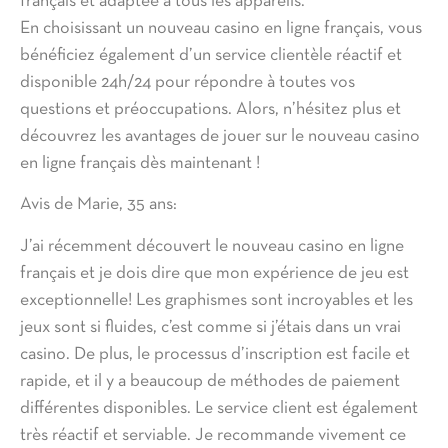
français et adaptée à tous les appareils.
En choisissant un nouveau casino en ligne français, vous
bénéficiez également d’un service clientèle réactif et
disponible 24h/24 pour répondre à toutes vos
questions et préoccupations. Alors, n’hésitez plus et
découvrez les avantages de jouer sur le nouveau casino
en ligne français dès maintenant !
Avis de Marie, 35 ans:
J’ai récemment découvert le nouveau casino en ligne
français et je dois dire que mon expérience de jeu est
exceptionnelle! Les graphismes sont incroyables et les
jeux sont si fluides, c’est comme si j’étais dans un vrai
casino. De plus, le processus d’inscription est facile et
rapide, et il y a beaucoup de méthodes de paiement
différentes disponibles. Le service client est également
très réactif et serviable. Je recommande vivement ce