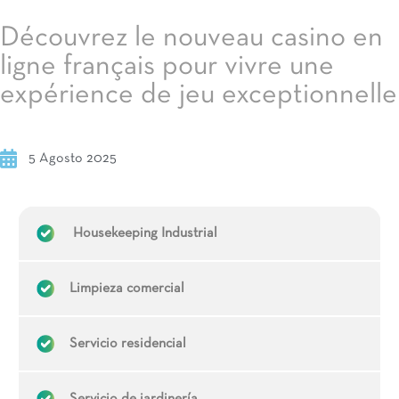
Découvrez le nouveau casino en
ligne français pour vivre une
expérience de jeu exceptionnelle
5 Agosto 2025
Housekeeping Industrial
Limpieza comercial
Servicio residencial