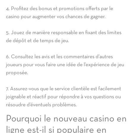
4. Profitez des bonus et promotions offerts par le
casino pour augmenter vos chances de gagner.
5. Jouez de manière responsable en fixant des limites
de dépôt et de temps de jeu.
6. Consultez les avis et les commentaires d’autres
joueurs pour vous faire une idée de l’expérience de jeu
proposée.
7. Assurez-vous que le service clientèle est facilement
joignable et réactif pour répondre à vos questions ou
résoudre d’éventuels problèmes.
Pourquoi le nouveau casino en
ligne est-il si populaire en