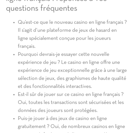
questions fréquentes
Qu’est-ce que le nouveau casino en ligne français ?
Il s’agit d’une plateforme de jeux de hasard en
ligne spécialement conçue pour les joueurs
français.
Pourquoi devrais-je essayer cette nouvelle
expérience de jeu ? Le casino en ligne offre une
expérience de jeu exceptionnelle grâce à une large
sélection de jeux, des graphismes de haute qualité
et des fonctionnalités interactives.
Est-il sûr de jouer sur ce casino en ligne français ?
Oui, toutes les transactions sont sécurisées et les
données des joueurs sont protégées.
Puis-je jouer à des jeux de casino en ligne
gratuitement ? Oui, de nombreux casinos en ligne