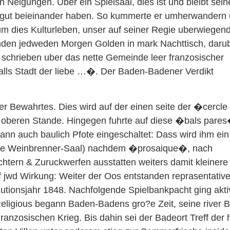
 Neigungen. Uber ein Spielsaal, dies ist und bleibt sein
 gut beieinander haben. So kummerte er umherwandern
um dies Kulturleben, unser auf seiner Regie uberwiegen
fanden jedweden Morgen Golden in mark Nachttisch, daru
 schrieben uber das nette Gemeinde leer franzosischer
falls Stadt der liebe …�. Der Baden-Badener Verdikt
 Bewahrtes. Dies wird auf der einen seite der �cercle
r oberen Stande. Hingegen fuhrte auf diese �bals pare
nn auch baulich Pfote eingeschaltet: Dass wird ihm ein
tige Weinbrenner-Saal) nachdem �prosaique�, nach
uchtern & Zuruckwerfen ausstatten weiters damit kleinere
f jwd Wirkung: Weiter der Oos entstanden reprasentativ
olutionsjahr 1848. Nachfolgende Spielbankpacht ging akti
eligious begann Baden-Badens gro?e Zeit, seine river B
nzosischen Krieg. Bis dahin sei der Badeort Treff der 