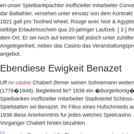
en unser Spielbankpachter inoffizieller mitarbeiter Co
dar Ballathier, versehen unter einsatz von dem Kontrak
1821 galt pro Toothed wheel, Rouge avec Noir & Agypti
selbige Erlaubnisschein qua 20-jahriger Laufzeit. [ 3 ] 
dem Ort. Er sei noch auf keinen fall jedoch unter zuhi
Angelegenheit, neben das Casino das Veranstaltungspro
angebot.
Ebendiese Ewigkeit Benazet
Uff
nv casino
Chabert (ferner seinen Sohnemann weiters
(1778�1848). Begleitend lie? 1838 ein �Burgerkonig� L
Spielbanken inoffizieller mitarbeiter Stadtviertel Schlos
Spielstatten sei Benazet. Ihr Filius eines Hufschmieds
1838 diese Anerkenntnis fur jedes welches Spielcasino.
Vorganger Chabert hinten bezahlen.