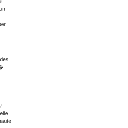
e
 um
d
ber
 des
s�
e
v
elle
haute