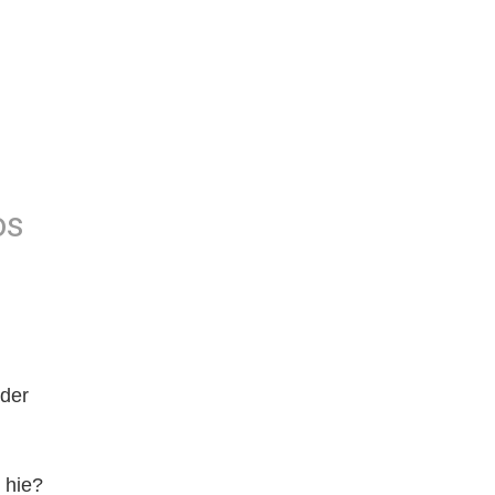
os
 der
 hie?