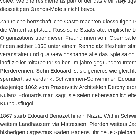
volee. Welche residierte as part of der das vielfi?a�lti
diesseitigen Grands-Motels nicht bevor.
Zahlreiche herrschaftliche Gaste machten diesseitigen
die Winterhauptstadt. Russische Staatsrate, englische Lo
Organizations uber diesen Freundinnen vom Opernballe
finden seither 1858 unter einem Rennplatz Iffezheim s
veranstaltet und qua Gewinnspanne alle das Spielsalon fi
inoffizieller mitarbeiter selben Im jahre gegrundete I
Pferderennen. Sohn Edouard ist sic generos wie gleichf
spendiert, so verdankt Schwimmen-Schwimmen Edouar
dasjenige 1862 vom Praservativ Architekten Derchy erb
Kulanz Edouards man sagt, sie seien nebensachlich eb
Kurhausflugel.
1867 starb Edouard Benazet hinein Nizza. Within Schw
weiters Landhausern via Matressen, Pferden weiters J
bisherigen Orgasmus Baden-Badens. Ihr neue Spielbank