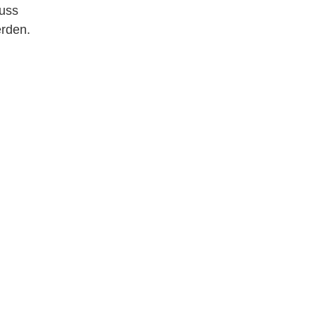
luss
rden.