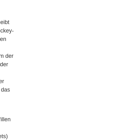
eibt
ockey-
nen
hm der
 der
er
 das
llen
ts)