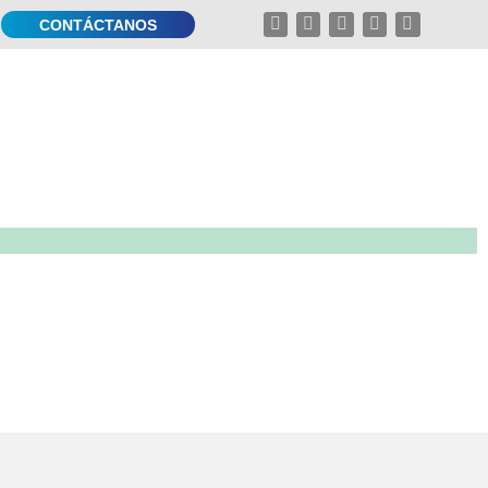
CONTÁCTANOS