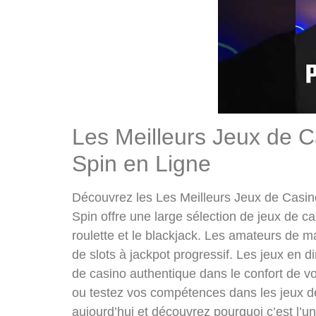
Les Meilleurs Jeux de C
Spin en Ligne
Découvrez les
Les Meilleurs Jeux de Casin
Spin offre une large sélection de jeux de ca
roulette et le blackjack. Les amateurs de 
de slots à jackpot progressif. Les jeux en d
de casino authentique dans le confort de vo
ou testez vos compétences dans les jeux de
aujourd’hui et découvrez pourquoi c’est l’u