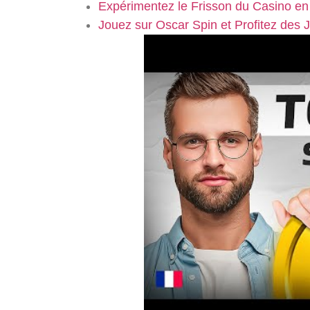
Expérimentez le Frisson du Casino en
Jouez sur Oscar Spin et Profitez des