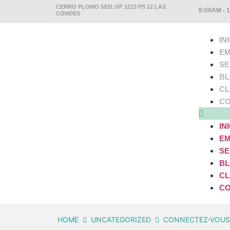
CERRO PLOMO 5931 OF 1213 PS 12 LAS
8:00AM - 
CONDES
IN
EM
SE
B
CL
CO
IN
EM
SE
B
CL
CO
HOME
UNCATEGORIZED
CONNECTEZ-VOUS 