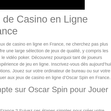
 de Casino en Ligne
ance
jeux de casino en ligne en France, ne cherchez pas plus
fre une large sélection de jeux de qualité, y compris les
et le vidéo poker. Découvrez pourquoi tant de joueurs
xpérience de jeu en ligne. Inscrivez-vous dès aujourd’hui
tions. Jouez sur votre ordinateur de bureau ou sur votre
jouer aux jeux de casino en ligne d’Oscar Spin en France.
te sur Oscar Spin pour Jouer
 France ? Suivez ces étapes simples pour créer votre