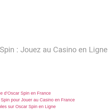
Spin : Jouez au Casino en Ligne
ne d’Oscar Spin en France
Spin pour Jouer au Casino en France
bles sur Oscar Spin en Ligne