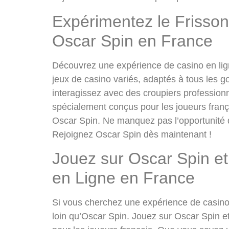
Expérimentez le Frisso
Oscar Spin en France
Découvrez une expérience de casino en lig
jeux de casino variés, adaptés à tous les go
interagissez avec des croupiers profession
spécialement conçus pour les joueurs franç
Oscar Spin. Ne manquez pas l’opportunité de
Rejoignez Oscar Spin dès maintenant !
Jouez sur Oscar Spin et
en Ligne en France
Si vous cherchez une expérience de casino 
loin qu’Oscar Spin. Jouez sur Oscar Spin et