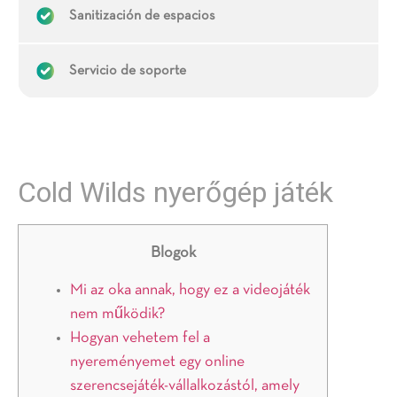
Sanitización de espacios
Servicio de soporte
Cold Wilds nyerőgép játék
Blogok
Mi az oka annak, hogy ez a videojáték
nem működik?
Hogyan vehetem fel a
nyereményemet egy online
szerencsejáték-vállalkozástól, amely