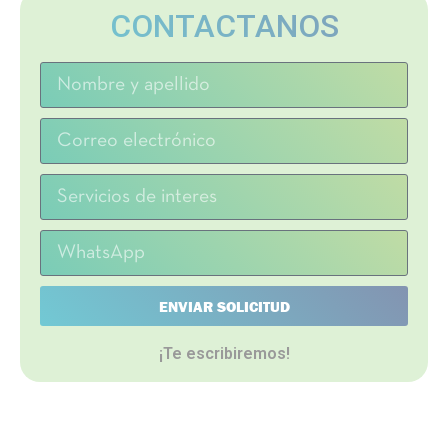
CONTACTANOS
ENVIAR SOLICITUD
¡Te escribiremos!