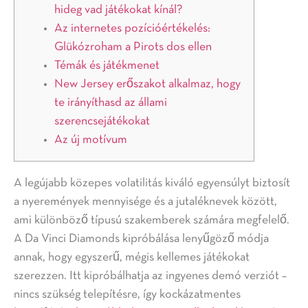
hideg vad játékokat kínál?
Az internetes pozícióértékelés:
Glükózroham a Pirots dos ellen
Témák és játékmenet
New Jersey erőszakot alkalmaz, hogy
te irányíthasd az állami
szerencsejátékokat
Az új motívum
A legújabb közepes volatilitás kiváló egyensúlyt biztosít
a nyeremények mennyisége és a jutaléknevek között,
ami különböző típusú szakemberek számára megfelelő.
A Da Vinci Diamonds kipróbálása lenyűgöző módja
annak, hogy egyszerű, mégis kellemes játékokat
szerezzen.
Itt kipróbálhatja az ingyenes demó verziót –
nincs szükség telepítésre, így kockázatmentes