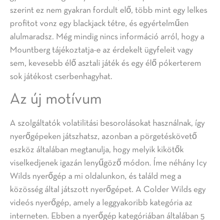
szerint ez nem gyakran fordult elő, több mint egy lelkes
profitot vonz egy blackjack tétre, és egyértelműen
alulmaradsz. Még mindig nincs információ arról, hogy a
Mountberg tájékoztatja-e az érdekelt ügyfeleit vagy
sem, kevesebb élő asztali játék és egy élő pókerterem
sok játékost cserbenhagyhat.
Az új motívum
A szolgáltatók volatilitási besorolásokat használnak, így
nyerőgépeken játszhatsz, azonban a pörgetéskövető
eszköz általában megtanulja, hogy melyik kikötők
viselkedjenek igazán lenyűgöző módon. Íme néhány Icy
Wilds nyerőgép a mi oldalunkon, és találd meg a
közösség által játszott nyerőgépet. A Colder Wilds egy
videós nyerőgép, amely a leggyakoribb kategória az
interneten. Ebben a nyerőgép kategóriában általában 5