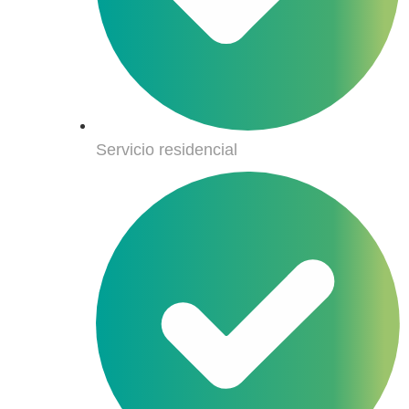
Servicio residencial