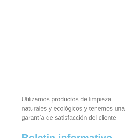
Utilizamos productos de limpieza
naturales y ecológicos y tenemos una
garantía de satisfacción del cliente
Boletin informativo