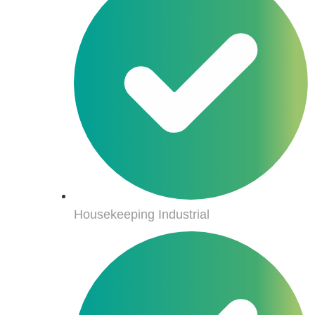
Housekeeping Industrial