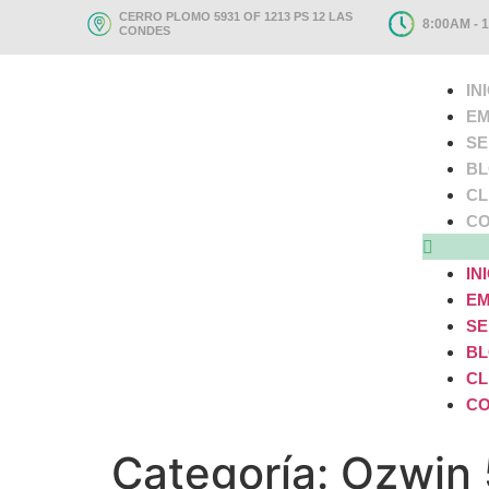
CERRO PLOMO 5931 OF 1213 PS 12 LAS
8:00AM - 
CONDES
IN
EM
SE
B
CL
CO
IN
EM
SE
B
CL
CO
Categoría:
Ozwin 