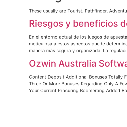
These usually are Tourist, Pathfinder, Advent
Riesgos y beneficios de
En el entorno actual de los juegos de apuest
meticulosa a estos aspectos puede determinar 
manera más segura y organizada. La regulació
Ozwin Australia Softwa
Content Deposit Additional Bonuses Totally F
Three Or More Bonuses Regarding Only A Few
Your Current Procuring Boomerang Added Bo