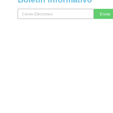
Enviar