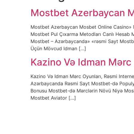
Mostbet Azerbaycan M
Mostbet Azerbaycan Mosbet Online Casino» M
Mostbet Pul Çıxarma Metodları Canlı Hesab 
Mostbet – Azərbaycanda» «rəsmi Sayt Mostb
Üçün Mövcud Idman […]
Kazino Və Idman Mərc O
Kazino Və Idman Mərc Oyunları, Rəsmi Intern
Azərbaycanda Rəsmi Sayt Mostbet-də Populya
Bonusu Mostbet-də Mərclərin Növü Niyə Most
Mostbet Aviator […]