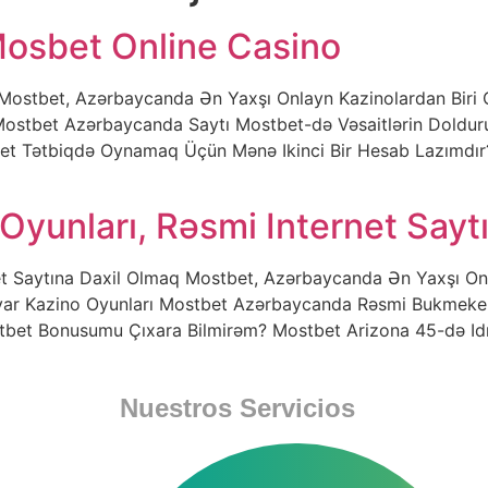
osbet Online Casino
ostbet, Azərbaycanda Ən Yaxşı Onlayn Kazinolardan Biri
Mostbet Azərbaycanda Saytı Mostbet-də Vəsaitlərin Doldur
et Tətbiqdə Oynamaq Üçün Mənə Ikinci Bir Hesab Lazımd
yunları, Rəsmi Internet Sayt
et Saytına Daxil Olmaq Mostbet, Azərbaycanda Ən Yaxşı On
r Kazino Oyunları Mostbet Azərbaycanda Rəsmi Bukmeker K
bet Bonusumu Çıxara Bilmirəm? Mostbet Arizona 45-də Id
Nuestros Servicios