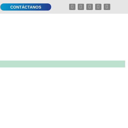
CONTÁCTANOS