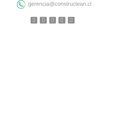
gerencia@construclean.cl