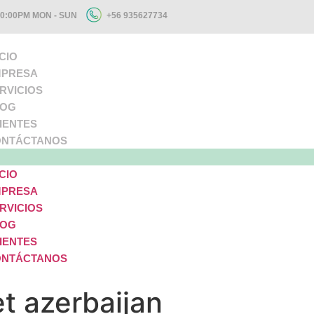
10:00PM MON - SUN
+56 935627734
ICIO
PRESA
RVICIOS
LOG
IENTES
NTÁCTANOS
ICIO
PRESA
RVICIOS
LOG
IENTES
NTÁCTANOS
t azerbaijan