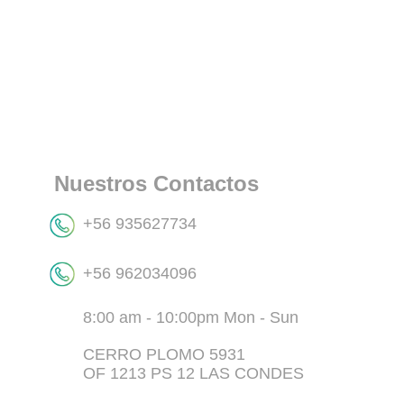
Nuestros Contactos
+56 935627734
+56 962034096
8:00 am - 10:00pm Mon - Sun
CERRO PLOMO 5931
OF 1213 PS 12 LAS CONDES